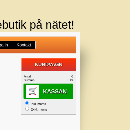
butik på nätet!
a in
Kontakt
KUNDVAGN
DIN
Antal:
0
Summa:
0 kr
KUNDVAGN
KASSAN
Inkl. moms
Exkl. moms