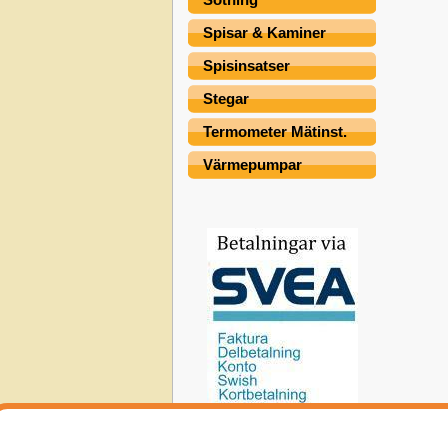
Spisar & Kaminer
Spisinsatser
Stegar
Termometer Mätinst.
Värmepumpar