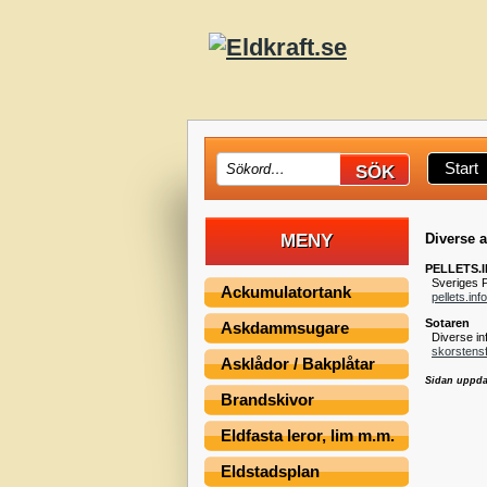
Start
Diverse 
MENY
PELLETS.
Sveriges Pe
Ackumulatortank
pellets.info
Sotaren
Askdammsugare
Diverse inf
skorstensf
Asklådor / Bakplåtar
Sidan uppda
Brandskivor
Eldfasta leror, lim m.m.
Eldstadsplan