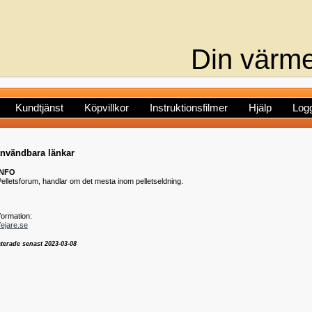
Din värme
Kundtjänst
Köpvillkor
Instruktionsfilmer
Hjälp
Logg
användbara länkar
INFO
lletsforum, handlar om det mesta inom pelletseldning.
ormation:
ejare.se
terade senast 2023-03-08