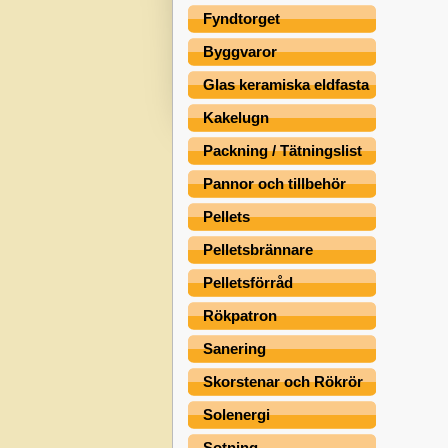
Fyndtorget
Byggvaror
Glas keramiska eldfasta
Kakelugn
Packning / Tätningslist
Pannor och tillbehör
Pellets
Pelletsbrännare
Pelletsförråd
Rökpatron
Sanering
Skorstenar och Rökrör
Solenergi
Sotning