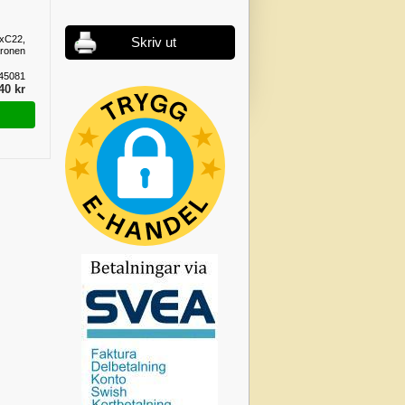
2xC22,
Skriv ut
ronen
45081
40 kr