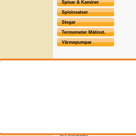
Spisar & Kaminer
Spisinsatser
Stegar
Termometer Mätinst.
Värmepumpar