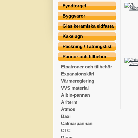
Fyndtorget
Byggvaror
Glas keramiska eldfasta
Kakelugn
Packning / Tätningslist
Pannor och tillbehör
Elpatroner och tillbehör
Expansionskärl
Värmereglering
VVS material
Albin-pannan
Ariterm
Atmos
Baxi
Calmarpannan
CTC
Diom