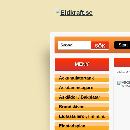
Start
MENY
Ackumulatortank
Askdammsugare
Asklådor / Bakplåtar
Brandskivor
Eldfasta leror, lim m.m.
Eldstadsplan