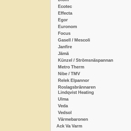
Ecotec
Effecta
Egor
Euronom
Focus
Gasell / Mescoli
Janfire
Jämä
Künzel / Strömsnäspannan
Metro Therm
Nibe / TMV
Relek Elpannor
Roslagsbrännaren
Lindqvist Heating
Ulma
Veda
Vedsol
Värmebaronen
Ack Va Varm