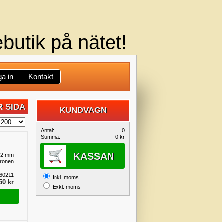
butik på nätet!
a in
Kontakt
 SIDA
KUNDVAGN
DIN
Antal:
0
Summa:
0 kr
KUNDVAGN
KASSAN
 22 mm
aronen
60211
Inkl. moms
50 kr
Exkl. moms