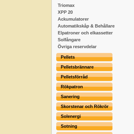
Triomax
XPP 20
Ackumulatorer
Automatikskåp & Behållare
Elpatroner och elkassetter
Solfångare
Övriga reservdelar
Pellets
Pelletsbrännare
Pelletsförråd
Rökpatron
Sanering
Skorstenar och Rökrör
Solenergi
Sotning