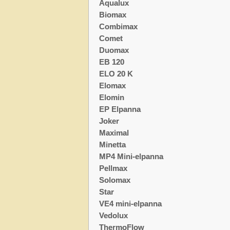
Aqualux
Biomax
Combimax
Comet
Duomax
EB 120
ELO 20 K
Elomax
Elomin
EP Elpanna
Joker
Maximal
Minetta
MP4 Mini-elpanna
Pellmax
Solomax
Star
VE4 mini-elpanna
Vedolux
ThermoFlow