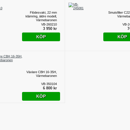
Flödesvakt, 22 mm
Smutsfilter C2
klämring, äldre modell,
Värmeba
Värmebaronen
VB-260210
VB-2
3 950 kr
7
KÖP
KÖP
Växlare CBH 16-35H,
Värmebaronen
VB-350104
6 800 kr
KÖP