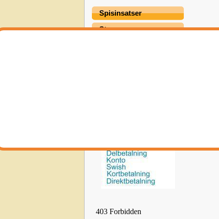
Spisinsatser
Stegar
Termometer Mätinst.
Värmepumpar