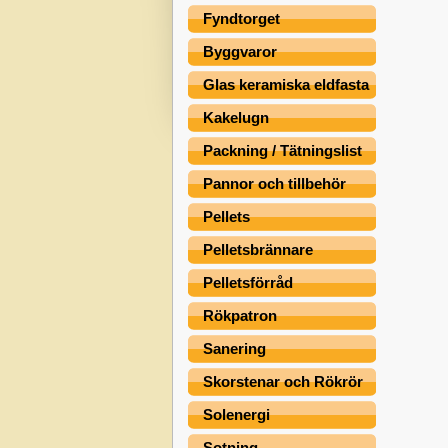
Fyndtorget
Byggvaror
Glas keramiska eldfasta
Kakelugn
Packning / Tätningslist
Pannor och tillbehör
Pellets
Pelletsbrännare
Pelletsförråd
Rökpatron
Sanering
Skorstenar och Rökrör
Solenergi
Sotning