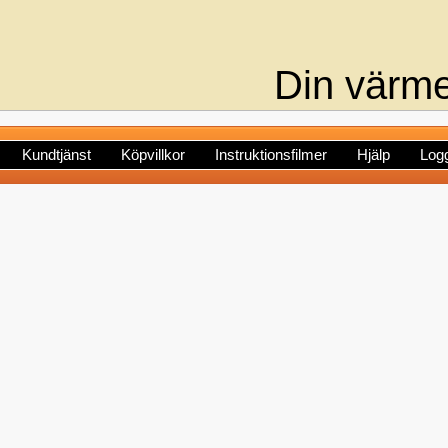
Din värme
Kundtjänst
Köpvillkor
Instruktionsfilmer
Hjälp
Logg