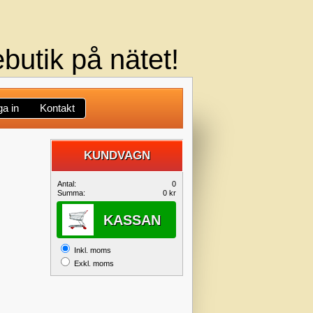
butik på nätet!
a in
Kontakt
KUNDVAGN
DIN
Antal:
0
Summa:
0 kr
KUNDVAGN
KASSAN
Inkl. moms
Exkl. moms