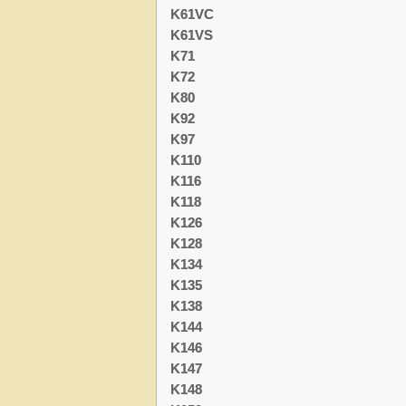
K61VC
K61VS
K71
K72
K80
K92
K97
K110
K116
K118
K126
K128
K134
K135
K138
K144
K146
K147
K148