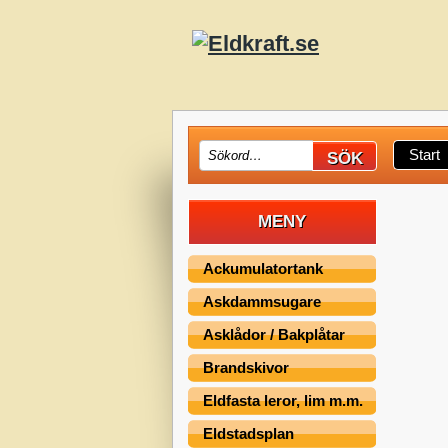
Start
MENY
Ackumulatortank
Askdammsugare
Asklådor / Bakplåtar
Brandskivor
Eldfasta leror, lim m.m.
Eldstadsplan