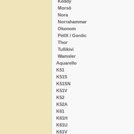
Keddy
Morsö
Nora
Norrahammar
Okonom
PellX / Gordic
Thor
Tullikivi
Wamsler
Aquarello
K51
K51S
K51SN
K51V
K52
K52A
K61
K61H
K61U
K61V