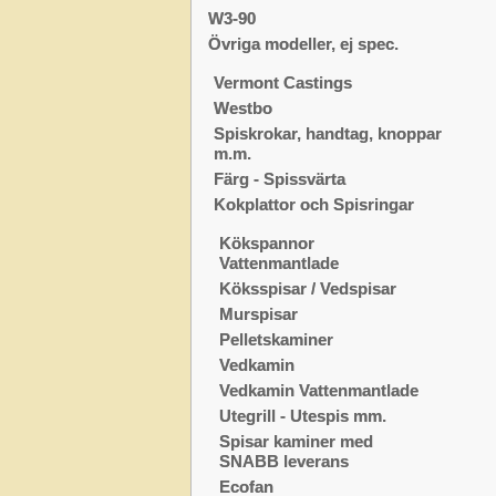
W3-90
Övriga modeller, ej spec.
Vermont Castings
Westbo
Spiskrokar, handtag, knoppar
m.m.
Färg - Spissvärta
Kokplattor och Spisringar
Kökspannor
Vattenmantlade
Köksspisar / Vedspisar
Murspisar
Pelletskaminer
Vedkamin
Vedkamin Vattenmantlade
Utegrill - Utespis mm.
Spisar kaminer med
SNABB leverans
Ecofan