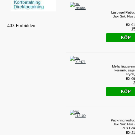
Låsbygel Plåtluck
Baxi Solo Plus 
BX-01
15
KÖP
Mellanläggsrems
keramik, sälje
styck,
BX-09
2
KÖP
Packning vedluck
Baxi Solo Plus 
Plus Co
BX-21