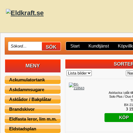
Start
Kundtjänst
Köpvill
SORTER
MENY
Ackumulatortank
Askdammsugare
Asklucka i plåt til
Solo Plus / Duo 
Asklådor / Bakplåtar
T
BX-21
Brandskivor
3 15
KÖP
Eldfasta leror, lim m.m.
Eldstadsplan