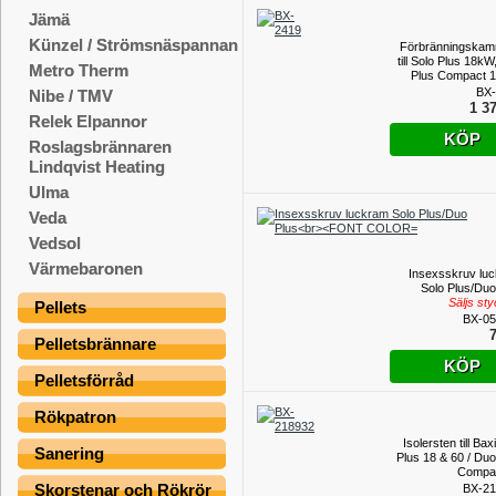
Jämä
Künzel / Strömsnäspannan
Förbränningska
till Solo Plus 18k
Metro Therm
Plus Compact 
BX-
Nibe / TMV
1 37
Relek Elpannor
KÖP
Roslagsbrännaren
Lindqvist Heating
Ulma
Veda
Vedsol
Värmebaronen
Insexsskruv lu
Solo Plus/Duo
Säljs st
Pellets
BX-05
7
Pelletsbrännare
KÖP
Pelletsförråd
Rökpatron
Isolersten till Bax
Sanering
Plus 18 & 60 / Duo
Compa
Skorstenar och Rökrör
BX-21