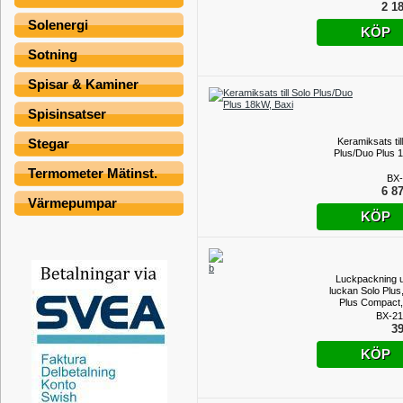
2 18
Solenergi
KÖP
Sotning
Spisar & Kaminer
Spisinsatser
Keramiksats til
Stegar
Plus/Duo Plus 
Termometer Mätinst.
BX-
6 87
Värmepumpar
KÖP
Luckpackning 
luckan Solo Plus
Plus Compact,
BX-21
39
KÖP