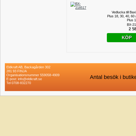
Vedlucka till Bax
Plus 18, 30, 40, 60
Plus 1
BX-21
2 58
KÖP
Eldkraft AB, Backagården 302
281 93 FINJA
Organisationsnummer 559058-4909
Antal besök i buti
E-post: info@eldkraft.se
Tel 0708-832270