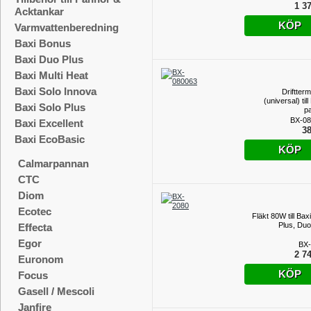
1 37
Acktankar
KÖP
Varmvattenberedning
Baxi Bonus
Baxi Duo Plus
Baxi Multi Heat
Baxi Solo Innova
Driftter
(universal) till
Baxi Solo Plus
p
BX-08
Baxi Excellent
38
Baxi EcoBasic
KÖP
Calmarpannan
CTC
Diom
Ecotec
Fläkt 80W till Bax
Plus, Duo
Effecta
Egor
BX-
2 74
Euronom
KÖP
Focus
Gasell / Mescoli
Janfire