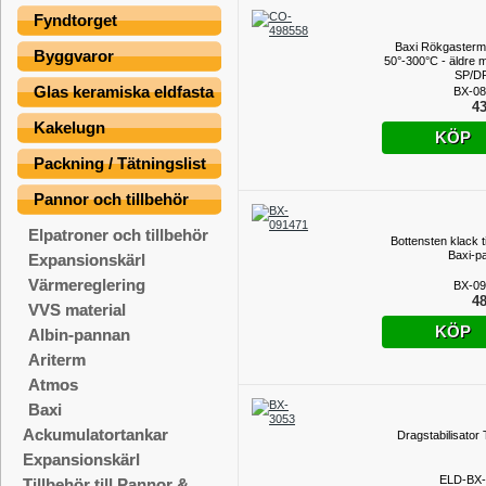
Fyndtorget
Baxi Rökgasterm
Byggvaror
50°-300°C - äldre m
SP/D
Glas keramiska eldfasta
BX-08
43
Kakelugn
KÖP
Packning / Tätningslist
Pannor och tillbehör
Elpatroner och tillbehör
Bottensten klack til
Baxi-p
Expansionskärl
Värmereglering
BX-09
48
VVS material
KÖP
Albin-pannan
Ariterm
Atmos
Baxi
Ackumulatortankar
Dragstabilisator 
Expansionskärl
ELD-BX-
Tillbehör till Pannor &