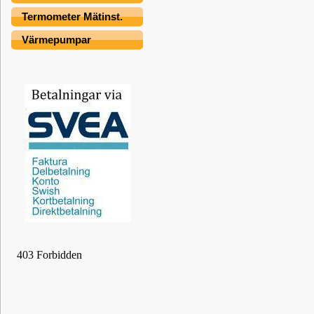
Termometer Mätinst.
Värmepumpar