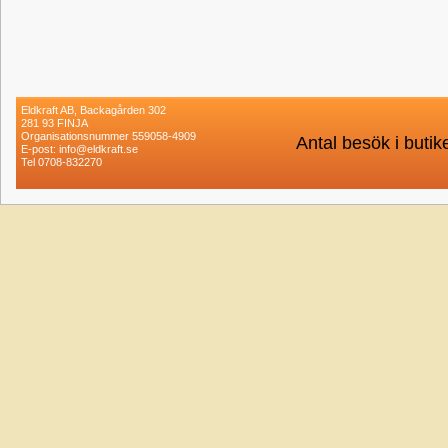
Eldkraft AB, Backagården 302
281 93 FINJA
Organisationsnummer 559058-4909
Antal besök i buti
E-post: info@eldkraft.se
Tel 0708-832270