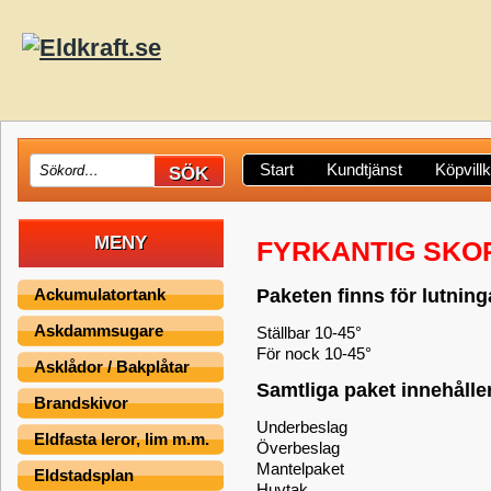
Start
Kundtjänst
Köpvill
MENY
FYRKANTIG SKO
Ackumulatortank
Paketen finns för lutning
Askdammsugare
Ställbar 10-45°
För nock 10-45°
Asklådor / Bakplåtar
Samtliga paket innehåller
Brandskivor
Underbeslag
Eldfasta leror, lim m.m.
Överbeslag
Mantelpaket
Eldstadsplan
Huvtak