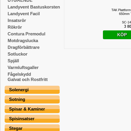
UTGÅENDE
Landyvent Bastuskorsten
TAK Plattform
Landyvent Facil
650mm 
Insatsrör
SC-14
3 80
Rökrör
Contura Premodul
KÖP
Motdragslucka
Dragförbättrare
Sotluckor
Spjäll
Varmluftsgaller
Fågelskydd
Galvat och Rostfritt
Solenergi
Sotning
Spisar & Kaminer
Spisinsatser
Stegar