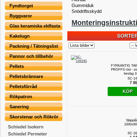
Gummiduk
Fyndtorget
Snödriftsskydd
Byggvaror
Monteringsinstrukt
Glas keramiska eldfasta
SORTER
Kakelugn
Packning / Tätningslist
Pannor och tillbehör
Pellets
FYRKANTIG TA
PROFFS röd - stä
beslag 1
Pelletsbrännare
SC-14
7 86
Pelletsförråd
KÖP
Rökpatron
Sanering
Skorstenar och Rökrör
Släpplå
1000x8
Schiedel Isokern
SC-16
Schiedel Permeter