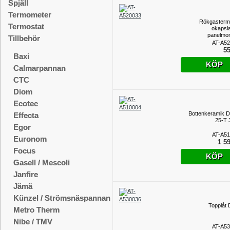
Spjäll
Termometer
Rökgasterm
Termostat
okapsla
panelmo
Tillbehör
AT-A5
55
Baxi
KÖP
Calmarpannan
CTC
Diom
Ecotec
Bottenkeramik 
Effecta
25-T
Egor
AT-A5
Euronom
1 59
Focus
KÖP
Gasell / Mescoli
Janfire
Jämä
Künzel / Strömsnäspannan
Topplåt
Metro Therm
Nibe / TMV
AT-A5