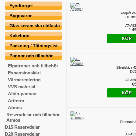
Fyndtorget
Sidoplåt vä
Byggvaror
DC18/
Glas keramiska eldfasta
AT-A5
1 49
Kakelugn
KÖP
Packning / Tätningslist
Pannor och tillbehör
Elpatroner och tillbehör
Sibralskiva 
DC1
Expansionskärl
Värmereglering
AT-A5
65
VVS material
KÖP
Albin-pannan
Ariterm
Atmos
Reservdelar och tillbehör
Atmos
Frontsten 
D15 Reservdelar
D20 Reservdelar
AT-A5