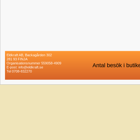
Eldkraft AB, Backagården 302
281 93 FINJA
Organisationsnummer 559058-4909
Antal besök i buti
E-post: info@eldkraft.se
Tel 0708-832270