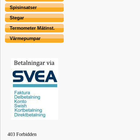
Spisinsatser
Stegar
Termometer Mätinst.
Värmepumpar