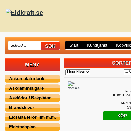
Start
Kundtjänst
Köpvill
SORTER
MENY
Ackumulatortank
Askdammsugare
Fro
DC18/DC25/
Asklådor / Bakplåtar
AT-A5
Brandskivor
59
KÖP
Eldfasta leror, lim m.m.
Eldstadsplan