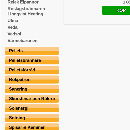
Relek Elpannor
1 68
Roslagsbrännaren
KÖP
Lindqvist Heating
Ulma
Veda
Vedsol
Värmebaronen
Pellets
Pelletsbrännare
Pelletsförråd
Rökpatron
Sanering
Skorstenar och Rökrör
Solenergi
Sotning
Spisar & Kaminer