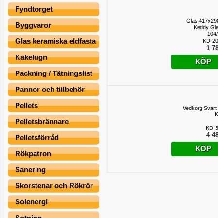
Fyndtorget
Glas 417x2
Byggvaror
Keddy Gl
104
panoramaglas, r
Glas keramiska eldfasta
KD-20
1 78
Kakelugn
KÖP
Packning / Tätningslist
Pannor och tillbehör
Pellets
Vedkorg Svart 
K
Pelletsbrännare
KD-3
4 48
Pelletsförråd
KÖP
Rökpatron
Sanering
Skorstenar och Rökrör
Solenergi
Sotning