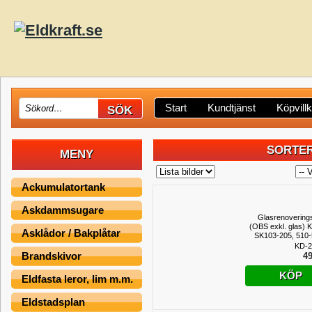
Start
Kundtjänst
Köpvill
SORTER
MENY
Ackumulatortank
Askdammsugare
Glasrenovering
(OBS exkl. glas) 
Asklådor / Bakplåtar
SK103-205, 510
KD-2
Brandskivor
49
KÖP
Eldfasta leror, lim m.m.
Eldstadsplan