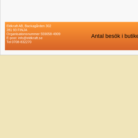
Eldkraft AB, Backagården 302
281 93 FINJA
Organisationsnummer 559058-4909
Antal besök i buti
E-post: info@eldkraft.se
Tel 0708-832270