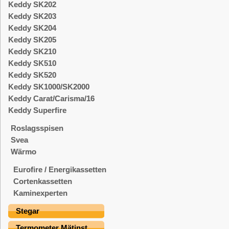
Keddy SK202
Keddy SK203
Keddy SK204
Keddy SK205
Keddy SK210
Keddy SK510
Keddy SK520
Keddy SK1000/SK2000
Keddy Carat/Carisma/16
Keddy Superfire
Roslagsspisen
Svea
Wärmo
Eurofire / Energikassetten
Cortenkassetten
Kaminexperten
Stegar
Termometer Mätinst.