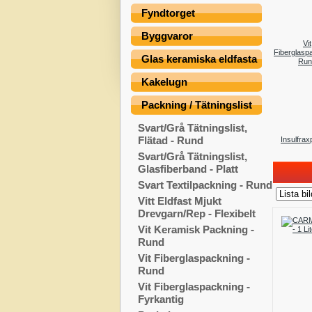
Fyndtorget
Byggvaror
Vit
Fiberglasp
Glas keramiska eldfasta
Run
Kakelugn
Packning / Tätningslist
Svart/Grå Tätningslist,
Flätad - Rund
Insulfra
Svart/Grå Tätningslist,
Glasfiberband - Platt
Svart Textilpackning - Rund
Vitt Eldfast Mjukt
Drevgarn/Rep - Flexibelt
Vit Keramisk Packning -
Rund
Vit Fiberglaspackning -
Rund
Vit Fiberglaspackning -
Fyrkantig