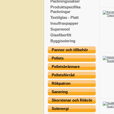
Packningssatser
Produktspecifika
Packningar
Textilglas - Platt
Insulfraxpapper
Superwool
Glasfiberfilt
Byggisolering
Pannor och tillbehör
Pellets
Pelletsbrännare
Pelletsförråd
Rökpatron
Sanering
Skorstenar och Rökrör
Solenergi