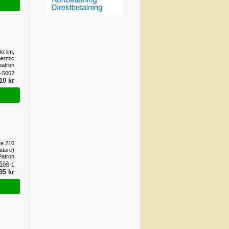
t lim,
hermic
patron
-5002
10 kr
te 210
ttare)
Patron
310ml
10S-1
95 kr