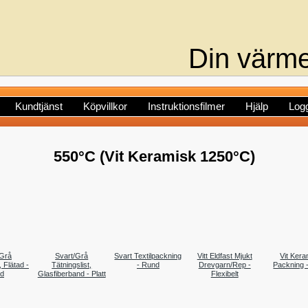
Din värme
Kundtjänst
Köpvillkor
Instruktionsfilmer
Hjälp
Logg
550°C (Vit Keramisk 1250°C)
/Grå
Svart/Grå
Svart Textilpackning
Vitt Eldfast Mjukt
Vit Ker
, Flätad -
Tätningslist,
- Rund
Drevgarn/Rep -
Packning 
d
Glasfiberband - Platt
Flexibelt