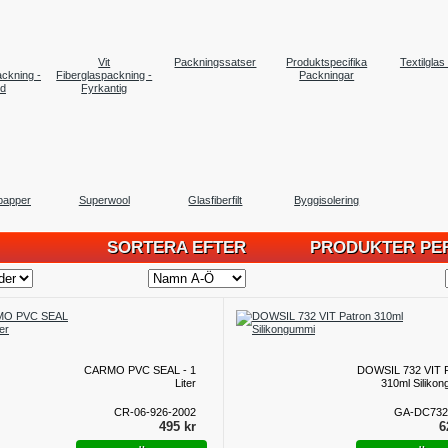
Vit
Packningssatser
Produktspecifika
Textilglas 
ackning -
Fiberglaspackning -
Packningar
d
Fyrkantig
xpapper
Superwool
Glasfiberfilt
Byggisolering
SORTERA EFTER
PRODUKTER PER
CARMO PVC SEAL - 1
DOWSIL 732 VIT P
Liter
310ml Siliko
CR-06-926-2002
GA-DC732
495 kr
6