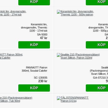
KÖP
KÖP
Keramiskt lim,
Keramisk
drevgarnslim, Thermic
drevgarnslim, T
1100 - 17ml tub
1100 - 500g 
SA-5000
SA
47 kr
2
KÖP
KÖP
PANNKITT Patron
Sealti
300ml, Soudal Calofer
(Packningsersä
Svart Silikon, 
SC-135935
GA-ST210.3
230 kr
5
KÖP
KÖP