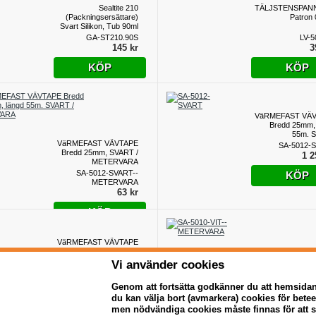
Sealtite 210
TÄLJSTENSPAN
(Packningsersättare)
Patron 
Svart Silikon, Tub 90ml
GA-ST210.90S
LV-5
145 kr
3
KÖP
KÖP
VäRMEFAST VÄ
Bredd 25mm,
55m. 
VäRMEFAST VÄVTAPE
SA-5012-
Bredd 25mm, SVART /
1 2
METERVARA
SA-5012-SVART--
KÖP
METERVARA
63 kr
KÖP
VäRMEFAST VÄVTAPE
Bredd 25mm, längd
55m. VIT
VäRMEFAST VÄ
Vi använder cookies
Bredd 25mm.
SA-5010-VIT
METER
1 250 kr
Genom att fortsätta godkänner du att hemsida
SA-5010
du kan välja bort (avmarkera) cookies för bet
METER
KÖP
men nödvändiga cookies måste finnas för att 