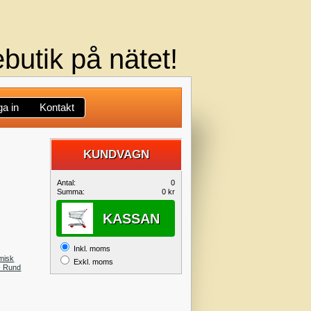
butik på nätet!
a in
Kontakt
KUNDVAGN
DIN
Antal:
0
Summa:
0 kr
KUNDVAGN
KASSAN
Inkl. moms
amisk
Exkl. moms
- Rund