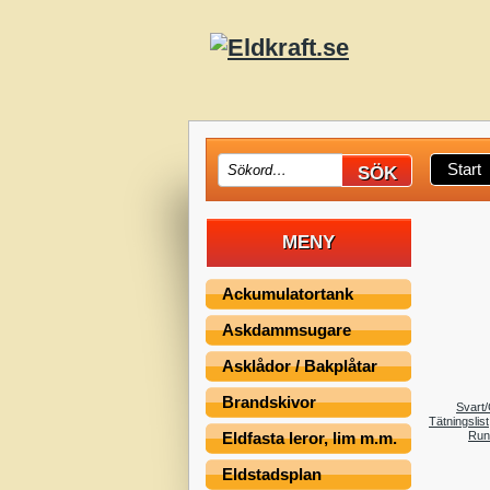
Start
MENY
Ackumulatortank
Askdammsugare
Asklådor / Bakplåtar
Brandskivor
Svart
Tätningslist
Eldfasta leror, lim m.m.
Run
Eldstadsplan