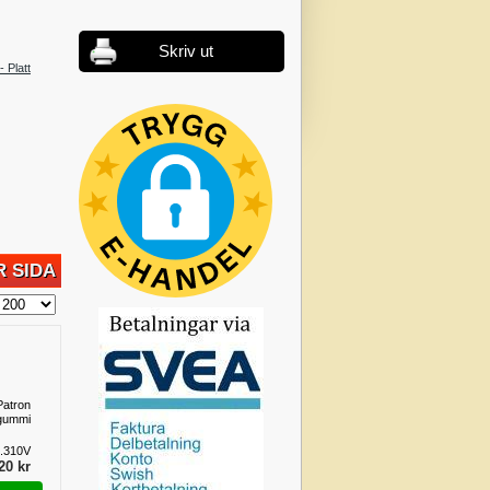
Skriv ut
- Platt
 SIDA
atron
ngummi
.310V
20 kr