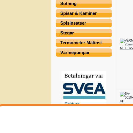
Sotning
Spisar & Kaminer
Spisinsatser
Stegar
Termometer Mätinst.
Värmepumpar