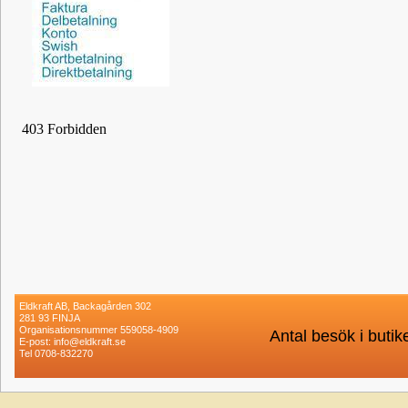
Eldkraft AB, Backagården 302
281 93 FINJA
Organisationsnummer 559058-4909
Antal besök i buti
E-post: info@eldkraft.se
Tel 0708-832270