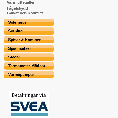
Varmluftsgaller
Fågelskydd
Galvat och Rostfritt
Solenergi
Sotning
Spisar & Kaminer
Spisinsatser
Stegar
Termometer Mätinst.
Värmepumpar