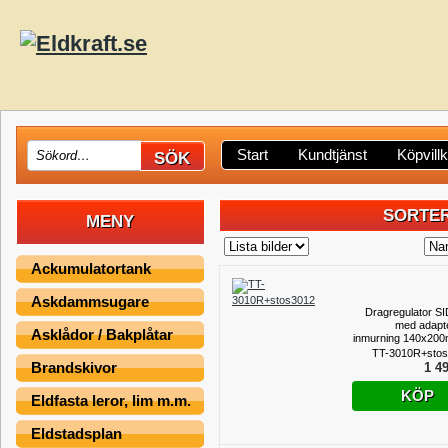
Start
Kundtjänst
Köpvill
SORTER
MENY
Ackumulatortank
Askdammsugare
Dragregulator SI
med adapte
Asklådor / Bakplåtar
inmurning 140x20
anslutningsstos (
TT-3010R+sto
för sotluck
Brandskivor
1 49
(TILLFÄLLIGT P
KÖP
Eldfasta leror, lim m.m.
Eldstadsplan