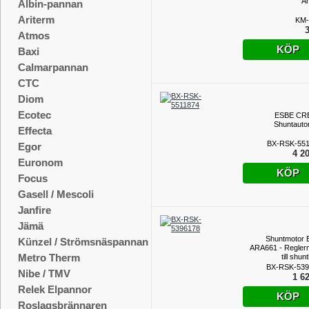
Ar
Albin-pannan
Ariterm
KM-
3
Atmos
KÖP
Baxi
Calmarpannan
CTC
Diom
Ecotec
ESBE CRB
Shuntauto
Effecta
BX-RSK-551
Egor
4 20
Euronom
KÖP
Focus
Gasell / Mescoli
Janfire
Jämä
Shuntmotor
Künzel / Strömsnäspannan
ARA661 - Regler
Metro Therm
till shun
BX-RSK-539
Nibe / TMV
1 62
Relek Elpannor
KÖP
Roslagsbrännaren