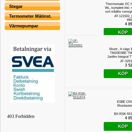
Thermomatic EC 
Stegar
WL, komplett inkl. 
och trådlös rumsgi
Termometer Mätinst.
AT-121502_
490
4 89
Värmepumpar
KÖP
Shunt , 4-vägs
TM20ESBE TM20
Janfire Integral 
JF-325
3 52
KÖP
ESBE CRC
Shuntauto
BX-RSK-551
4 05
KÖP