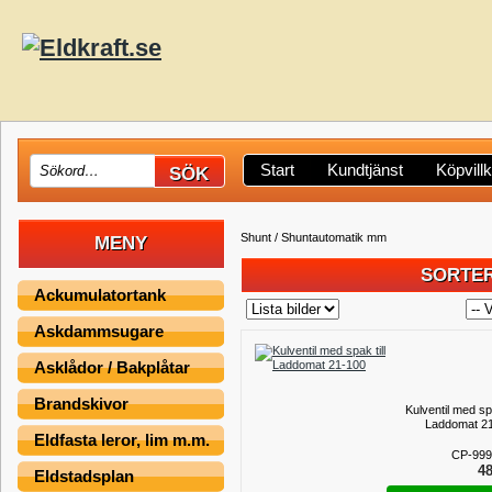
Start
Kundtjänst
Köpvill
Shunt / Shuntautomatik mm
MENY
SORTER
Ackumulatortank
Askdammsugare
Asklådor / Bakplåtar
Brandskivor
Kulventil med spa
Laddomat 2
Eldfasta leror, lim m.m.
CP-999
48
Eldstadsplan