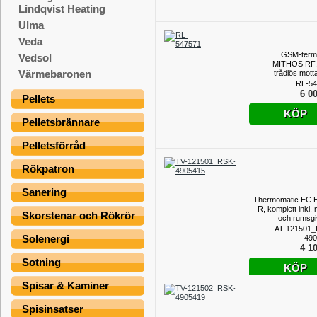
Lindqvist Heating
Ulma
Veda
GSM-term
Vedsol
MITHOS RF,
Värmebaronen
trådlös mott
RX
RL-54
6 00
Pellets
KÖP
Pelletsbrännare
Pelletsförråd
Rökpatron
Sanering
Thermomatic EC 
R, komplett inkl.
Skorstenar och Rökrör
och rumsgi
AT-121501_
Solenergi
490
4 10
Sotning
KÖP
Spisar & Kaminer
Spisinsatser