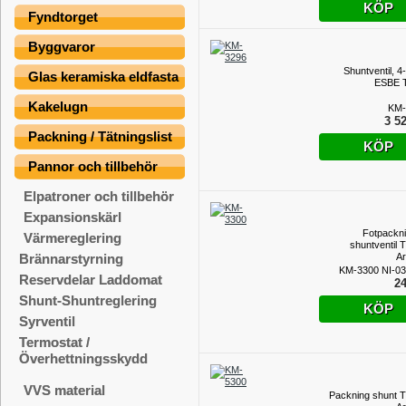
KÖP
Fyndtorget
Byggvaror
Shuntventil, 4
Glas keramiska eldfasta
ESBE 
Kakelugn
KM-
3 52
Packning / Tätningslist
KÖP
Pannor och tillbehör
Elpatroner och tillbehör
Expansionskärl
Fotpacknin
Värmereglering
shuntventil 
Ar
Brännarstyrning
KM-3300 NI-0
Reservdelar Laddomat
24
Shunt-Shuntreglering
KÖP
Syrventil
Termostat /
Överhettningsskydd
VVS material
Packning shunt 