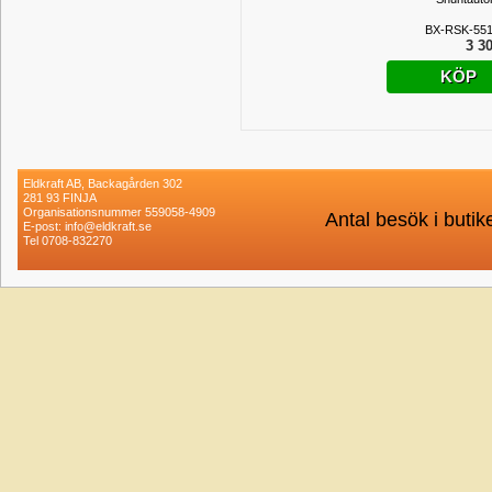
BX-RSK-551
3 30
KÖP
Eldkraft AB, Backagården 302
281 93 FINJA
Organisationsnummer 559058-4909
Antal besök i buti
E-post: info@eldkraft.se
Tel 0708-832270