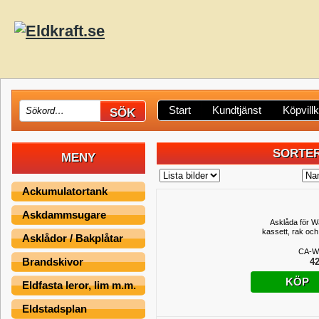
Start
Kundtjänst
Köpvill
SORTER
MENY
Ackumulatortank
Askdammsugare
Asklåda för 
kassett, rak och
Asklådor / Bakplåtar
CA-W
Brandskivor
42
KÖP
Eldfasta leror, lim m.m.
Eldstadsplan