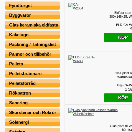
Fyndtorget
Eldfast sten
Byggvaror
300x148x25, 
Glas keramiska eldfasta
ELD-CA-W
9
Kakelugn
KÖP
Packning / Tätningslist
Pannor och tillbehör
Pellets
Pelletsbrännare
Glas plant rak
Wärmo ka
Pelletsförråd
EX-gl-CA-
1 56
Rökpatron
KÖP
Sanering
Skorstenar och Rökrör
Solenergi
Glas plant till
hörnka
Sotning