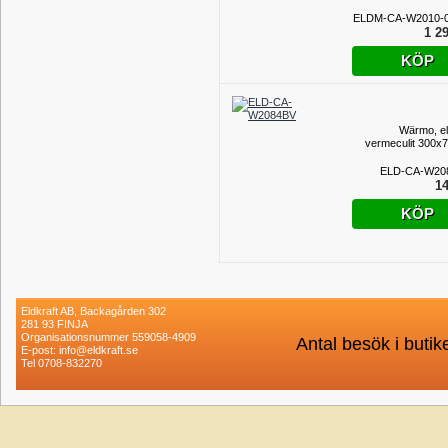
ELDM-CA-W2010-0
1 29
KÖP
Wärmo, el
vermeculit 300x
ELD-CA-W20
14
KÖP
Eldkraft AB, Backagården 302
281 93 FINJA
Organisationsnummer 559058-4909
Antal besök i buti
E-post: info@eldkraft.se
Tel 0708-832270