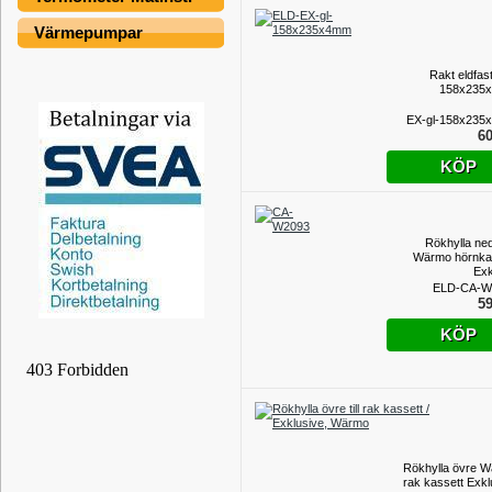
Värmepumpar
Rakt eldfas
158x235
EX-gl-158x235
60
KÖP
Rökhylla nedr
Wärmo hörnka
Exk
ELD-CA-W
59
KÖP
Rökhylla övre 
rak kassett Exkl