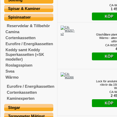
CA-W
Spisar & Kaminer
1 45
KÖP
Spisinsatser
Reservdelar & Tillbehör
Camina
Glashållare plan
Cortenkassetten
Wärmo - altern
utfö
Eurofire / Energikassetten
CA-W325
4
Keddy samt Keddy
Superkassetten (=SK
KÖP
modeller)
Roslagsspisen
Svea
Wärmo
Lock för anslutnin
rökrör dia 1
Eurofire / Energikassetten
W
Cortenkassetten
CA-W
2 45
Kaminexperten
KÖP
Stegar
Termometer Mätinst.