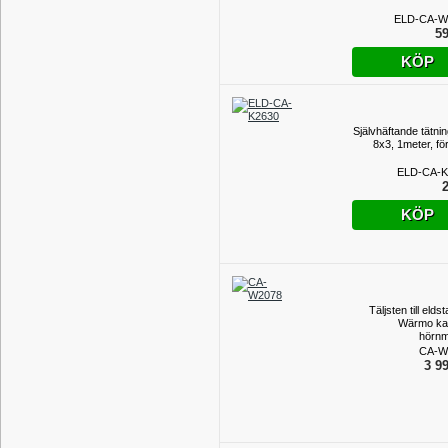
ELD-CA-W
59
KÖP
Självhäftande tätnin
8x3, 1meter, fö
ELD-CA-K
2
KÖP
Täljsten till elds
Wärmo ka
hörnm
CA-W
3 99