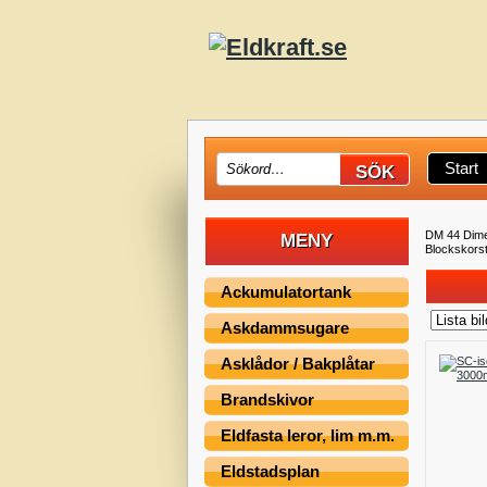
Start
DM 44 Dime
MENY
Blockskors
Ackumulatortank
Askdammsugare
Asklådor / Bakplåtar
Brandskivor
Eldfasta leror, lim m.m.
Eldstadsplan