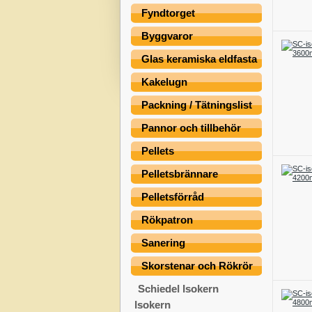
Fyndtorget
Byggvaror
Glas keramiska eldfasta
Kakelugn
Packning / Tätningslist
Pannor och tillbehör
Pellets
Pelletsbrännare
Pelletsförråd
Rökpatron
Sanering
Skorstenar och Rökrör
Schiedel Isokern
Isokern