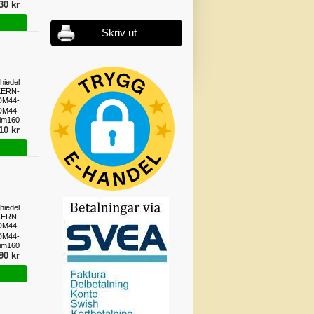
30 kr
Skriv ut
hiedel
KERN-
DM44-
im160
DM44-
im160
10 kr
hiedel
KERN-
DM44-
im160
DM44-
im160
90 kr