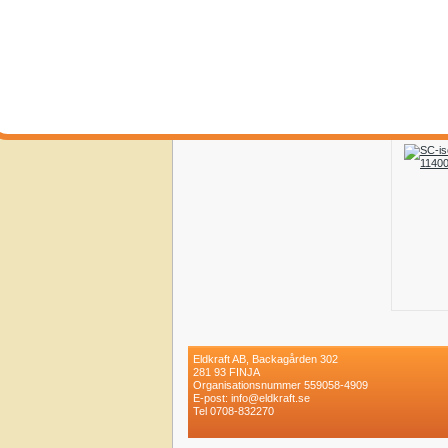
Eldkraft AB, Backagården 302
281 93 FINJA
Organisationsnummer 559058-4909
E-post: info@eldkraft.se
Tel 0708-832270