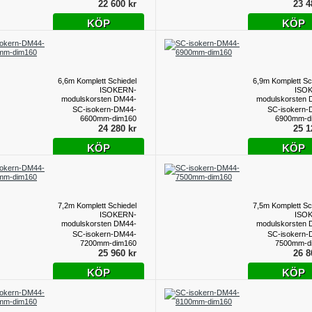
22 600 kr
23 4
KÖP
KÖP
6,6m Komplett Schiedel
6,9m Komplett Sc
ISOKERN-
ISO
modulskorsten DM44-
modulskorsten 
dim160
d
SC-isokern-DM44-
SC-isokern-
6600mm-dim160
6900mm-d
24 280 kr
25 1
KÖP
KÖP
7,2m Komplett Schiedel
7,5m Komplett Sc
ISOKERN-
ISO
modulskorsten DM44-
modulskorsten 
dim160
d
SC-isokern-DM44-
SC-isokern-
7200mm-dim160
7500mm-d
25 960 kr
26 8
KÖP
KÖP