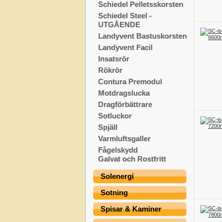
Schiedel Pelletsskorsten
Schiedel Steel -
UTGÅENDE
Landyvent Bastuskorsten
Landyvent Facil
Insatsrör
Rökrör
Contura Premodul
Motdragslucka
Dragförbättrare
Sotluckor
Spjäll
Varmluftsgaller
Fågelskydd
Galvat och Rostfritt
Solenergi
Sotning
Spisar & Kaminer