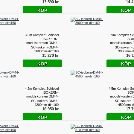
13 590 kr
14 4
KÖP
KÖP
3,6m Komplett Schiedel
3,9m Komplett Sc
ISOKERN-
ISO
modulskorsten DM44-
modulskorsten 
dim160
d
SC-isokern-DM44-
SC-isokern-
3600mm-dim160
3900mm-d
15 270 kr
16 1
KÖP
KÖP
4,2m Komplett Schiedel
4,5m Komplett Sc
ISOKERN-
ISO
modulskorsten DM44-
modulskorsten 
dim160
d
SC-isokern-DM44-
SC-isokern-
4200mm-dim160
4500mm-d
16 950 kr
17 7
KÖP
KÖP