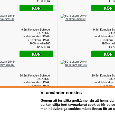
31 000 kr
31 8
KÖP
KÖP
9,6m Komplett Schiedel
9,9m Komplett Sc
ISOKERN-
ISO
modulskorsten DM44-
modulskorsten 
dim160
d
SC-isokern-DM44-
SC-isokern-
9600mm-dim160
9900mm-d
32 680 kr
33 5
KÖP
KÖP
10,2m Komplett Schiedel
10,5m Komplett Sc
ISOKERN-
ISO
modulskorsten DM44-
modulskorsten 
dim160
d
SC-isokern-DM44-
SC-isokern-
10200mm-dim160
10500mm-d
Vi använder cookies
34 360 kr
35 8
KÖP
KÖP
Genom att fortsätta godkänner du att hemsida
du kan välja bort (avmarkera) cookies för bet
men nödvändiga cookies måste finnas för att 