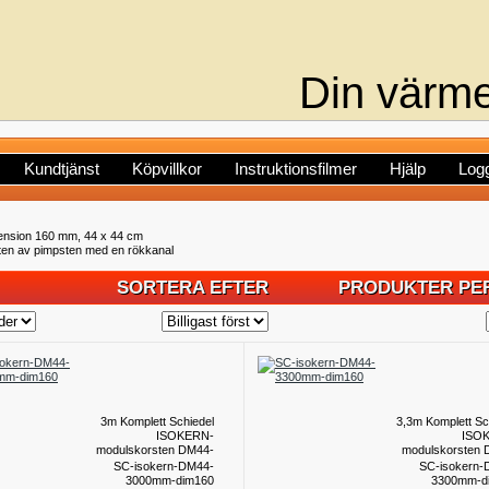
Din värme
Kundtjänst
Köpvillkor
Instruktionsfilmer
Hjälp
Logg
nsion 160 mm, 44 x 44 cm
ten av pimpsten med en rökkanal
SORTERA EFTER
PRODUKTER PER
3m Komplett Schiedel
3,3m Komplett Sc
ISOKERN-
ISO
modulskorsten DM44-
modulskorsten 
dim160
d
SC-isokern-DM44-
SC-isokern-
3000mm-dim160
3300mm-d