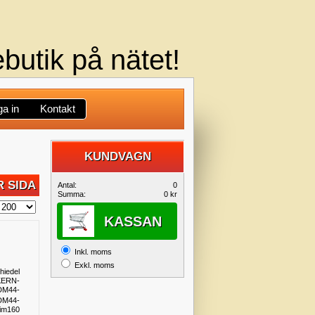
butik på nätet!
a in
Kontakt
KUNDVAGN
DIN
 SIDA
Antal:
0
Summa:
0 kr
KUNDVAGN
KASSAN
Inkl. moms
Exkl. moms
hiedel
KERN-
DM44-
im160
DM44-
im160