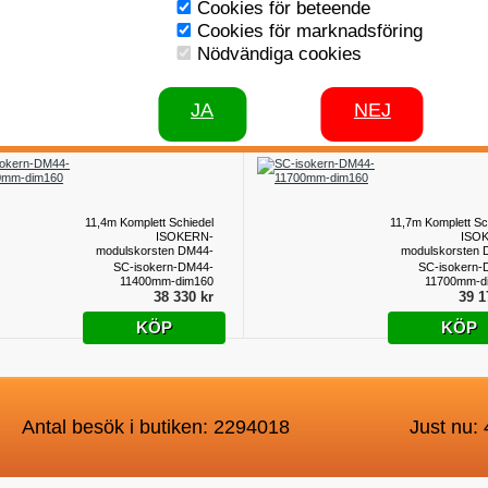
Cookies för beteende
10,8m Komplett Schiedel
11,1m Komplett Sc
Cookies för marknadsföring
ISOKERN-
ISO
Nödvändiga cookies
modulskorsten DM44-
modulskorsten 
dim160
d
SC-isokern-DM44-
SC-isokern-
10800mm-dim160
11100mm-d
36 650 kr
37 4
JA
NEJ
KÖP
KÖP
11,4m Komplett Schiedel
11,7m Komplett Sc
ISOKERN-
ISO
modulskorsten DM44-
modulskorsten 
dim160
d
SC-isokern-DM44-
SC-isokern-
11400mm-dim160
11700mm-d
38 330 kr
39 1
KÖP
KÖP
Antal besök i butiken: 2294018
Just nu: 