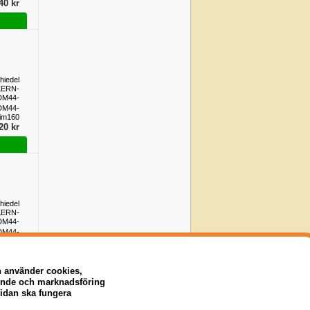
40 kr
hiedel
KERN-
DM44-
im160
DM44-
im160
20 kr
hiedel
KERN-
DM44-
im160
DM44-
im160
10 kr
n använder cookies,
eende och marknadsföring
sidan ska fungera