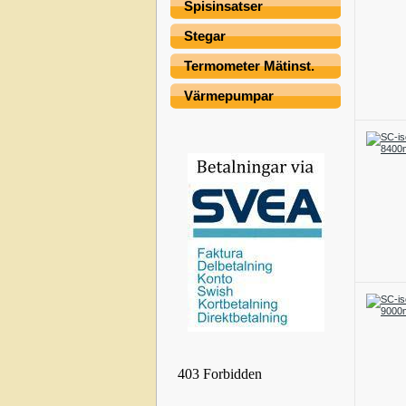
Spisinsatser
Stegar
Termometer Mätinst.
Värmepumpar