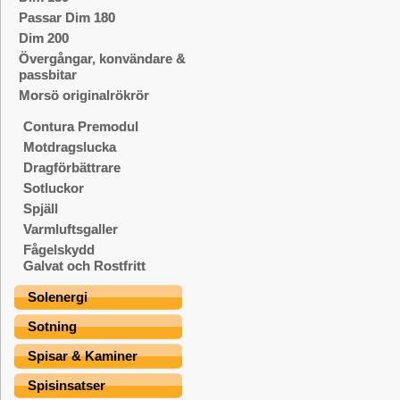
Passar Dim 180
Dim 200
Övergångar, konvändare &
passbitar
Morsö originalrökrör
Contura Premodul
Motdragslucka
Dragförbättrare
Sotluckor
Spjäll
Varmluftsgaller
Fågelskydd
Galvat och Rostfritt
Solenergi
Sotning
Spisar & Kaminer
Spisinsatser