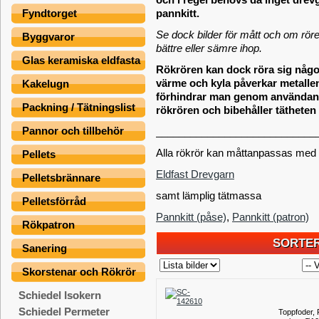
pannkitt.
Fyndtorget
Se dock bilder för mått och om rör
Byggvaror
bättre eller sämre ihop.
Glas keramiska eldfasta
Rökrören kan dock röra sig något
värme och kyla påverkar metallen
Kakelugn
förhindrar man genom användan
Packning / Tätningslist
rökrören och bibehåller tätheten
Pannor och tillbehör
____________________________
Alla rökrör kan måttanpassas med
Pellets
Eldfast Drevgarn
Pelletsbrännare
samt lämplig tätmassa
Pelletsförråd
Pannkitt (påse)
,
Pannkitt (patron)
Rökpatron
SORTER
Sanering
Skorstenar och Rökrör
Schiedel Isokern
Schiedel Permeter
Toppfoder,