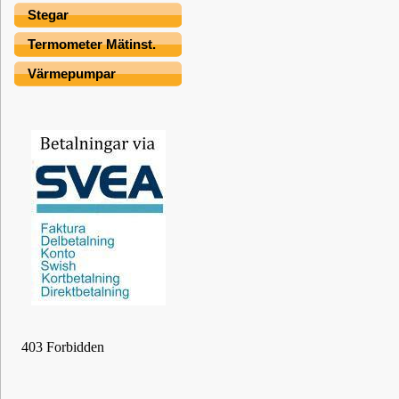
Stegar
Termometer Mätinst.
Värmepumpar