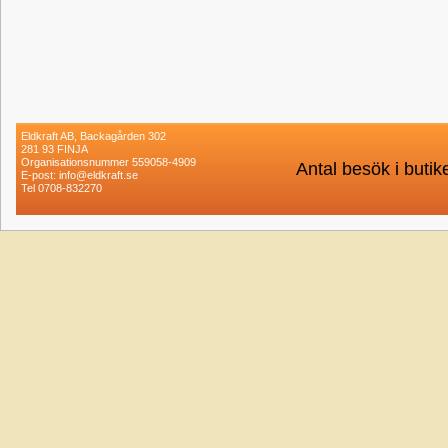
Eldkraft AB, Backagården 302
281 93 FINJA
Organisationsnummer 559058-4909
Antal besök i buti
E-post: info@eldkraft.se
Tel 0708-832270