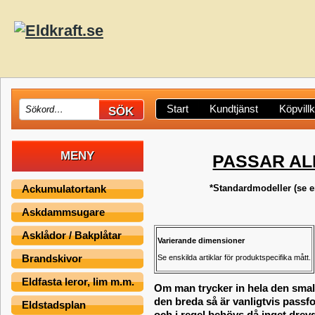
Start
Kundtjänst
Köpvill
MENY
PASSAR AL
*Standardmodeller (se en
Ackumulatortank
Askdammsugare
Asklådor / Bakplåtar
Varierande dimensioner
Brandskivor
Se enskilda artiklar för produktspecifika mått.
Eldfasta leror, lim m.m.
Om man trycker in hela den smal
den breda så är vanligtvis passf
Eldstadsplan
och i regel behövs då inget drevg