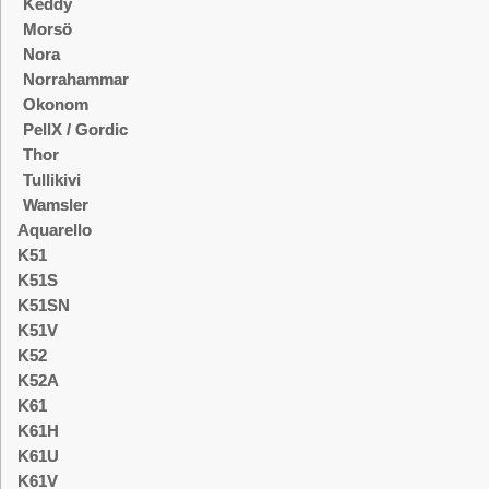
Keddy
Morsö
Nora
Norrahammar
Okonom
PellX / Gordic
Thor
Tullikivi
Wamsler
Aquarello
K51
K51S
K51SN
K51V
K52
K52A
K61
K61H
K61U
K61V