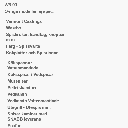
W3-90
Övriga modeller, ej spec.
Vermont Castings
Westbo
Spiskrokar, handtag, knoppar
m.m.
Färg - Spissvärta
Kokplattor och Spisringar
Kökspannor
Vattenmantlade
Köksspisar / Vedspisar
Murspisar
Pelletskaminer
Vedkamin
Vedkamin Vattenmantlade
Utegrill - Utespis mm.
Spisar kaminer med
SNABB leverans
Ecofan