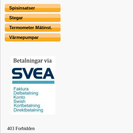
Spisinsatser
Stegar
Termometer Mätinst.
Värmepumpar