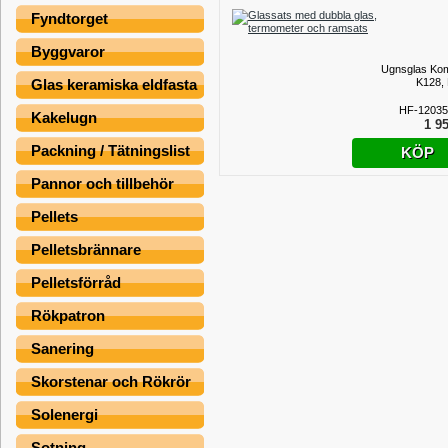
Fyndtorget
Byggvaror
Ugnsglas Kom
K128,
Glas keramiska eldfasta
HF-12035
Kakelugn
1 95
Packning / Tätningslist
KÖP
Pannor och tillbehör
Pellets
Pelletsbrännare
Pelletsförråd
Rökpatron
Sanering
Skorstenar och Rökrör
Solenergi
Sotning