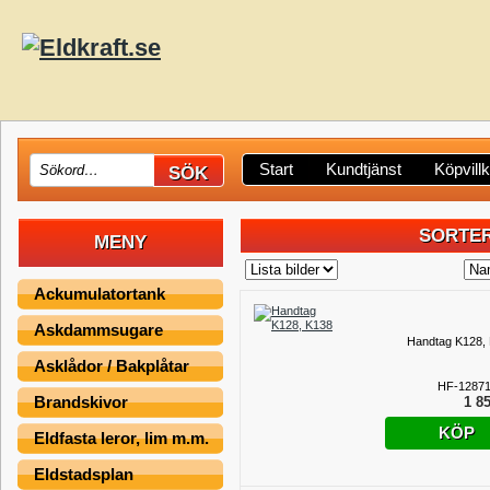
Start
Kundtjänst
Köpvill
SORTER
MENY
Ackumulatortank
Askdammsugare
Handtag K128,
Asklådor / Bakplåtar
HF-12871
Brandskivor
1 85
KÖP
Eldfasta leror, lim m.m.
Eldstadsplan