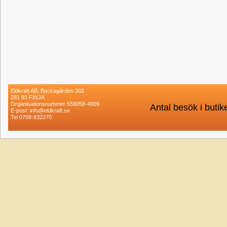
Eldkraft AB, Backagården 302
281 93 FINJA
Organisationsnummer 559058-4909
Antal besök i buti
E-post: info@eldkraft.se
Tel 0708-832270