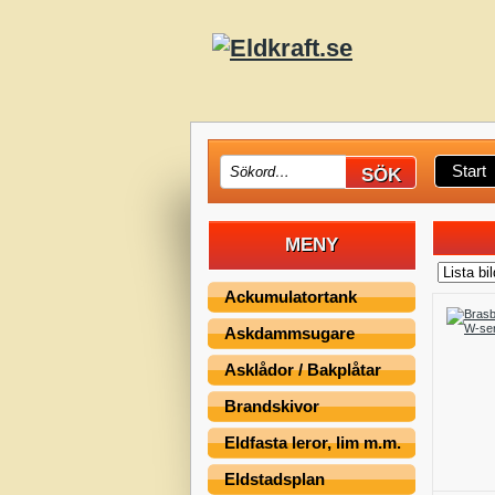
Start
MENY
Ackumulatortank
Askdammsugare
Asklådor / Bakplåtar
Brandskivor
Eldfasta leror, lim m.m.
Eldstadsplan