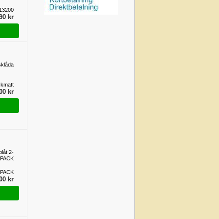
13200
90 kr
sklåda
kmatt
00 kr
låt 2-
PACK
-PACK
00 kr