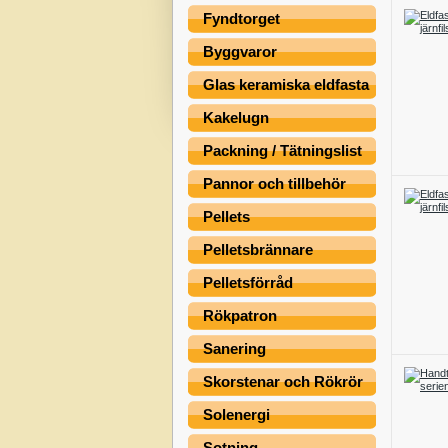
Fyndtorget
Byggvaror
Glas keramiska eldfasta
Kakelugn
Packning / Tätningslist
Pannor och tillbehör
Pellets
Pelletsbrännare
Pelletsförråd
Rökpatron
Sanering
Skorstenar och Rökrör
Solenergi
Sotning