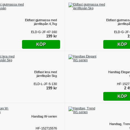
Eldfast gjutmassa med
Eldfast gjutmas
järnfilspån 4,7kg
järnfilsp
ELD-G-JF-47-160
ELD-G-JF-
199 kr
1
KÖP
KÖP
Eldfast lera med
Handtag Elega
järnfilspån 5kg
ELD-L-JF-5-130
HF-1527
199 kr
2 4
KÖP
Handtag W-serien
Handtag, Tre
HF-152715576