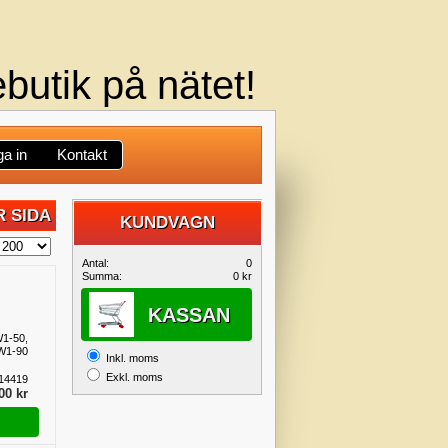
butik på nätet!
a in
Kontakt
 SIDA
KUNDVAGN
DIN
Antal:
0
Summa:
0 kr
KUNDVAGN
KASSAN
W1-50,
W1-90
Inkl. moms
Exkl. moms
14419
00 kr