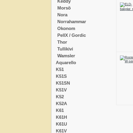
Keddy
Morsö
Nora
Norrahammar
Okonom
PellX / Gordic
Thor
Tullikivi
Wamsler
Aquarello
K51
K51S
K51SN
K51V
K52
K52A
K61
K61H
K61U
K61V