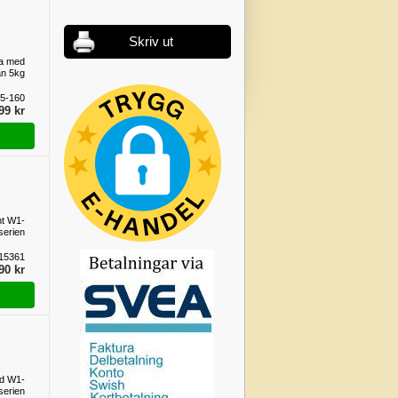
Skriv ut
sa med
ån 5kg
5-160
99 kr
nt W1-
serien
15361
90 kr
nd W1-
serien