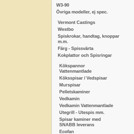
W3-90
Övriga modeller, ej spec.
Vermont Castings
Westbo
Spiskrokar, handtag, knoppar
m.m.
Färg - Spissvärta
Kokplattor och Spisringar
Kökspannor
Vattenmantlade
Köksspisar / Vedspisar
Murspisar
Pelletskaminer
Vedkamin
Vedkamin Vattenmantlade
Utegrill - Utespis mm.
Spisar kaminer med
SNABB leverans
Ecofan