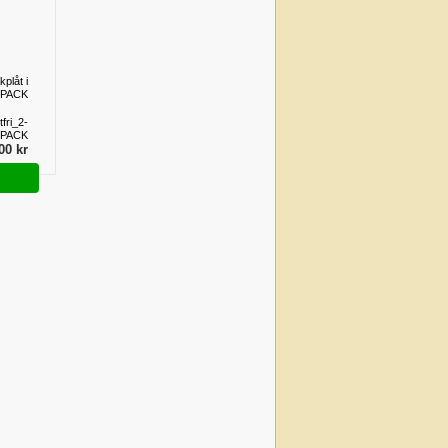
kplåt i
2-PACK
fri_2-
PACK
00 kr