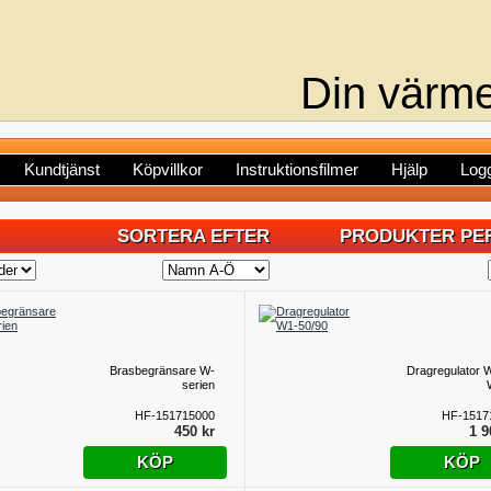
Din värme
Kundtjänst
Köpvillkor
Instruktionsfilmer
Hjälp
Logg
SORTERA EFTER
PRODUKTER PER
Brasbegränsare W-
Dragregulator 
serien
HF-151715000
HF-1517
450 kr
1 9
KÖP
KÖP