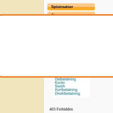
Spisinsatser
Stegar
Termometer Mätinst.
Värmepumpar