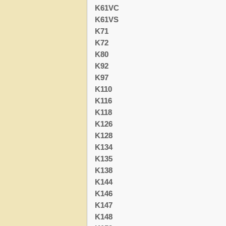
K61VC
K61VS
K71
K72
K80
K92
K97
K110
K116
K118
K126
K128
K134
K135
K138
K144
K146
K147
K148