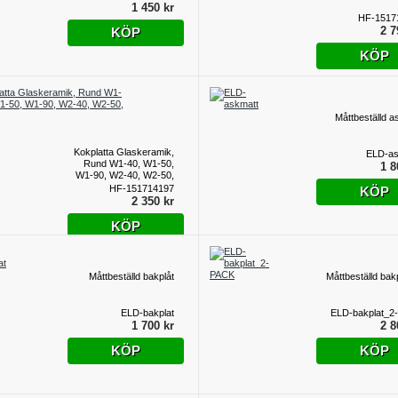
1 450 kr
HF-1517
2 7
KÖP
KÖP
Måttbeställd a
Kokplatta Glaskeramik,
ELD-as
Rund W1-40, W1-50,
1 8
W1-90, W2-40, W2-50,
W2-90
HF-151714197
KÖP
2 350 kr
KÖP
Måttbeställd bakplåt
Måttbeställd bakp
ELD-bakplat
ELD-bakplat_2
1 700 kr
2 8
KÖP
KÖP