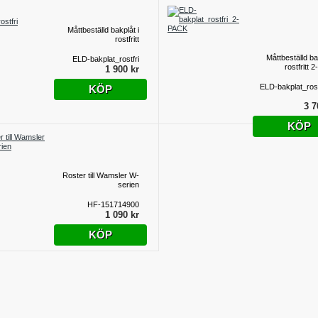
Måttbeställd bakplåt i
rostfritt
Måttbeställd ba
ELD-bakplat_rostfri
rostfritt 
1 900 kr
ELD-bakplat_rost
KÖP
3 7
KÖP
Roster till Wamsler W-
serien
HF-151714900
1 090 kr
KÖP