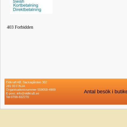
Eldkraft AB, Backagården 302
281 93 FINJA
Organisationsnummer 559058-4909
Antal besök i buti
E-post: info@eldkraft.se
Tel 0708-832270