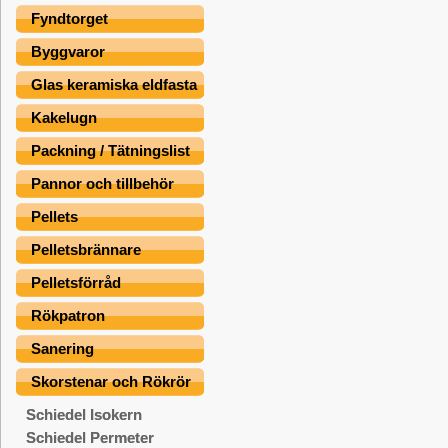
Fyndtorget
Byggvaror
Glas keramiska eldfasta
Kakelugn
Packning / Tätningslist
Pannor och tillbehör
Pellets
Pelletsbrännare
Pelletsförråd
Rökpatron
Sanering
Skorstenar och Rökrör
Schiedel Isokern
Schiedel Permeter