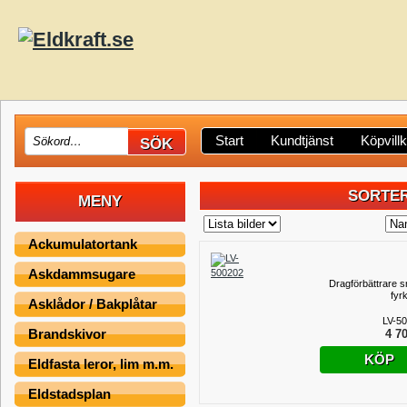
Start
Kundtjänst
Köpvill
SORTER
MENY
Ackumulatortank
Askdammsugare
Dragförbättrare s
fyr
Asklådor / Bakplåtar
LV-5
Brandskivor
4 70
KÖP
Eldfasta leror, lim m.m.
Eldstadsplan