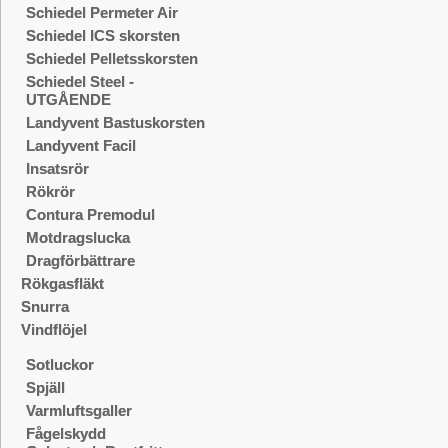
Schiedel Permeter Air
Schiedel ICS skorsten
Schiedel Pelletsskorsten
Schiedel Steel -
UTGÅENDE
Landyvent Bastuskorsten
Landyvent Facil
Insatsrör
Rökrör
Contura Premodul
Motdragslucka
Dragförbättrare
Rökgasfläkt
Snurra
Vindflöjel
Sotluckor
Spjäll
Varmluftsgaller
Fågelskydd