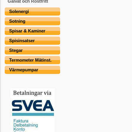
Galvat och Rostfritt
Solenergi
Sotning
Spisar & Kaminer
Spisinsatser
Stegar
Termometer Mätinst.
Värmepumpar