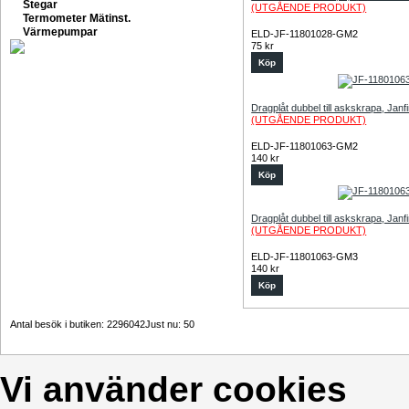
Stegar
(UTGÅENDE PRODUKT)
Termometer Mätinst.
Värmepumpar
ELD-JF-11801028-GM2
75 kr
Köp
Dragplåt dubbel till askskrapa, Jan
(UTGÅENDE PRODUKT)
ELD-JF-11801063-GM2
140 kr
Köp
Dragplåt dubbel till askskrapa, Jan
(UTGÅENDE PRODUKT)
ELD-JF-11801063-GM3
140 kr
Köp
Antal besök i butiken: 2296042
Just nu: 50
Vi använder cookies