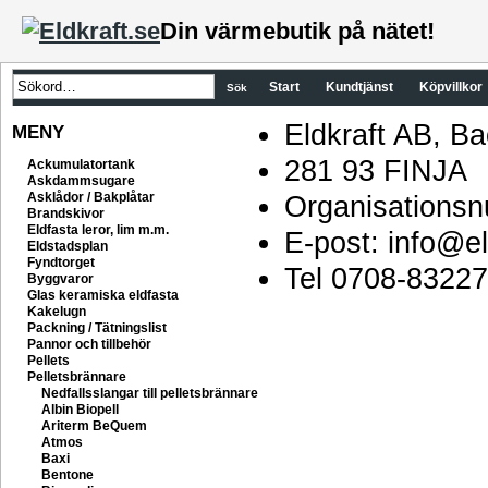
Din värmebutik på nätet!
Start
Kundtjänst
Köpvillkor
Eldkraft AB, B
MENY
281 93 FINJA
Ackumulatortank
Askdammsugare
Asklådor / Bakplåtar
Organisations
Brandskivor
Eldfasta leror, lim m.m.
E-post: info@el
Eldstadsplan
Fyndtorget
Tel 0708-8322
Byggvaror
Glas keramiska eldfasta
Kakelugn
Packning / Tätningslist
Pannor och tillbehör
Pellets
Pelletsbrännare
Nedfallsslangar till pelletsbrännare
Albin Biopell
Ariterm BeQuem
Atmos
Baxi
Bentone