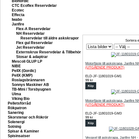
Bionordic
CTC Ecoflex Reservdelar
Ecotec
Effecta
Iwabo
Janfire
Flex-A Reservdelar
NH Reservdelar
Reservdelar till äldre askskrapor
Sortera e
Flex gul Reservdelar
Jet Reservdelar
Externskruv Reservdelar & Tillbehör
Stosar & adaptrar
Mescoli GLUP LP
Motorfäste till askskrapa, Janfire 
NIBE
(UTGÅENDE PRODUKT)
PellX (Gordic)
PellX (KMP)
ELD-JF-11801019-GM1
Roslagsbrännaren
99 kr
Sonnys Maskiner AB
Köp
TB-Mini / Torsbyugnen
Ulma
Viking Bio
Motorfäste till askskrapa, Janfire 
Pelletsförråd
(UTGÅENDE PRODUKT)
Rökpatron
Sanering
ELD-JF-11801019-GM3
Skorstenar och Rökrör
99 kr
Solenergi
Köp
Sotning
Spisar & Kaminer
Spisinsatser
Vevaxel till askskrapa, Janfire NH 