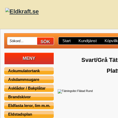
Start
Kundtjänst
Köpvill
MENY
Svart/Grå Tät
Plat
Ackumulatortank
Askdammsugare
Asklådor / Bakplåtar
Brandskivor
Eldfasta leror, lim m.m.
Eldstadsplan