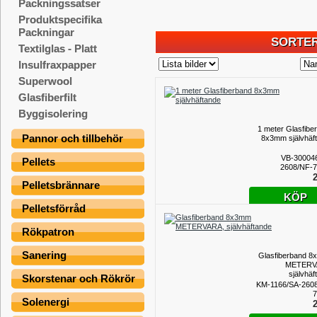
Packningssatser
Produktspecifika
Packningar
SORTER
Textilglas - Platt
Insulfraxpapper
Superwool
Glasfiberfilt
Byggisolering
1 meter Glasfibe
Pannor och tillbehör
8x3mm självhäf
VB-30004
Pellets
2608/NF-
2
Pelletsbrännare
KÖP
Pelletsförråd
Rökpatron
Sanering
Glasfiberband 
METERV
självhäf
Skorstenar och Rökrör
KM-1166/SA-260
7
Solenergi
2