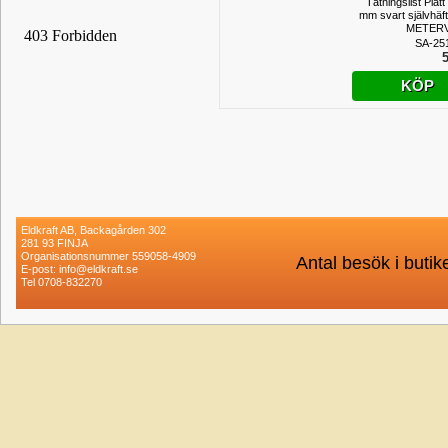
Tätningslist Plat
mm svart självhäf
METER
SA-25
5
KÖP
Eldkraft AB, Backagården 302
281 93 FINJA
Organisationsnummer 559058-4909
Antal besök i buti
E-post: info@eldkraft.se
Tel 0708-832270