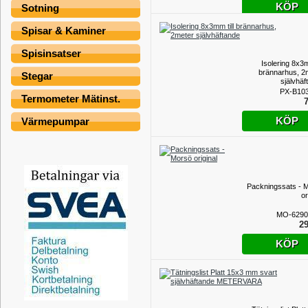
KÖP
Sotning
Spisar & Kaminer
Spisinsatser
Isolering 8x3m
brännarhus, 2
Stegar
självhäf
PX-B10
Termometer Mätinst.
7
KÖP
Värmepumpar
Packningssats - 
or
MO-6290
29
KÖP