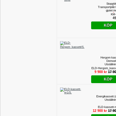
Stoppbl
Transportplåt
gjutet i
(UTGÅ
KM-
PROD
49
KÖP
Hergom kass
Demoel
Utställni
ELD-Hergom_kasse
9 900 kr
17 90
KÖP
Energikassett (
Utställni
ELD-kassett-n
12 900 kr
17 90