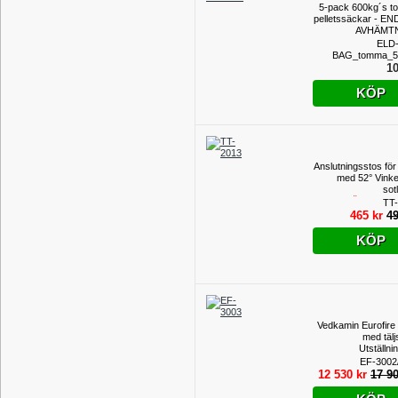
5-pack 600kg´s 
pelletssäckar - E
AVHÄMT
ELD-
BAG_tomma_5
10
KÖP
Anslutningsstos fö
med 52° Vinke
sot
(TILLFÄLLIGT P
TT
465 kr
49
KÖP
Vedkamin Eurofire
med tälj
Utställni
EF-3002/
12 530 kr
17 90