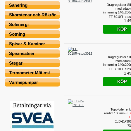
Sanering
Dragregulator SI
med adapte
inmurning 140x20
Skorstenar och Rökrör
anslutningsstos (
TT-3010R+sto
för Sotluc
1 49
(TILLFÄLLIGT P
Solenergi
KÖP
Sotning
Spisar & Kaminer
Spisinsatser
Dragregulator SI
med adapte
Stegar
inmurning 140x20
anslutningsstos (
TT-3010R+sto
Termometer Mätinst.
för sotluck
1 49
(TILLFÄLLIGT P
KÖP
Värmepumpar
Toppfoder enke
rördim 130mm -
E
ELD-LV-39
75