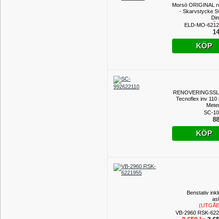
Morsö ORIGINAL r
- Skarvstycke Sv
Di
(UTGÅ
ELD-MO-6212
PROD
14
KÖP
RENOVERINGSS
Tecnoflex inv 110
Mete
SC-10
88
KÖP
Benstativ ink
as
(UTGÅ
PROD
VB-2960 RSK-62