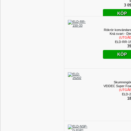
M
3 09
KÖP
Rökrör konvändare
Knä svart - Di
(UTGÅ
PROD
ELD-RR-15
39
KÖP
Skumrengör
VEIDEC Super Fo
(UTGÅ
PROD
ELD-2
18