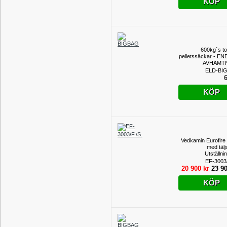
KÖP
600kg´s 
pelletssäckar - E
AVHÄMT
ELD-BI
6
KÖP
Vedkamin Eurofire
med tälj
Utställni
EF-3003/
20 900 kr
23 90
KÖP