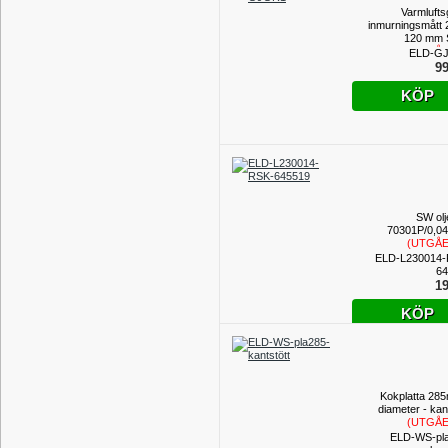
Varmlufts
inmurningsmått 
120 mm 
(UTGÅ
ELD-G
PROD
99
KÖP
SW olje
70301P/0,0
(UTGÅ
PROD
ELD-L230014-
64
19
KÖP
Kokplatta 285
diameter - kan
(UTGÅ
PROD
ELD-WS-pl