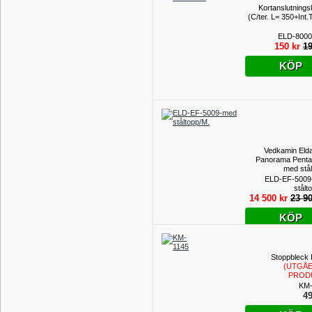
Kortanslutnings
(C/ter. L= 350+Int.
ELD-8000
150 kr
19
KÖP
Vedkamin Eld
Panorama Pent
med stål
Utställni
ELD-EF-5009
stålt
14 500 kr
23 90
KÖP
Stoppbleck
(UTGÅ
PROD
KM-
49