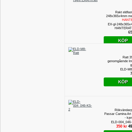
Rakt eldfas
248x365x4mm med
HANT
EX-gl-248x365
HANTERATm
65
KÖP
Ratt 
genomgående In
g
ELD-M8
7
KÖP
Rökvändarpl
Passar Camina Art 
- kan
(UTGÅ
ELD-004_046
PROD
350 kr
45