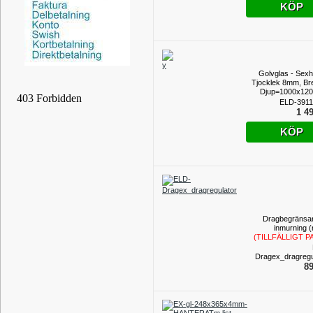
KÖP
Golvglas - Sexh
Tjocklek 8mm, Br
Djup=1000x12
po
ELD-3911
(TILLFÄLLIGT P
1 49
KÖP
Dragbegränsar
inmurning (
(TILLFÄLLIGT P
Dragex_dragregu
89