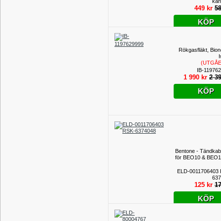
kan
449 kr
58
KÖP
Rökgasfläkt, Bion
(UTGÅ
PROD
IB-11976
1 990 kr
2 39
KÖP
Bentone - Tändkab
för BEO10 & BEO1
ELD-0011706403
637
125 kr
17
KÖP