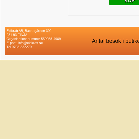
KÖP
Eldkraft AB, Backagården 302
281 93 FINJA
Organisationsnummer 559058-4909
Antal besök i buti
E-post: info@eldkraft.se
Tel 0708-832270