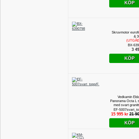
KÖP
Skruvmotor eurofi
& 
(UTGÅ
PROD
BX-639
3 49
KÖP
Vedkamin Eld
Panorama Octa L s
med svart granitt
Utställni
EF-5007svart_to
15 995 kr
21 90
KÖP