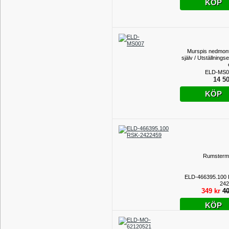
KÖP
Murspis nedmon
själv / Utställningse
ELD-MS0
14 50
KÖP
Rumsterm
ELD-466395.100
242
349 kr
40
KÖP