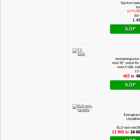
Styrkort bak
eu
(UTGÅ
PROD
BX-
1 49
KÖP
Anslutningssto
med 45° vinkel för
med 4 håls sot
(TILLFÄLLIGT P
TT
465 kr
49
KÖP
Energikass
Utställni
ELD-torn-mk39
13 900 kr
19 90