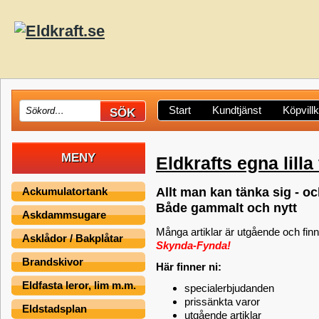
Start
Kundtjänst
Köpvill
MENY
Eldkrafts egna lill
Ackumulatortank
Allt man kan tänka sig - och 
Både gammalt och nytt
Askdammsugare
Många artiklar är utgående och finn
Asklådor / Bakplåtar
Skynda-Fynda!
Brandskivor
Här finner ni:
Eldfasta leror, lim m.m.
specialerbjudanden
prissänkta varor
Eldstadsplan
utgående artiklar