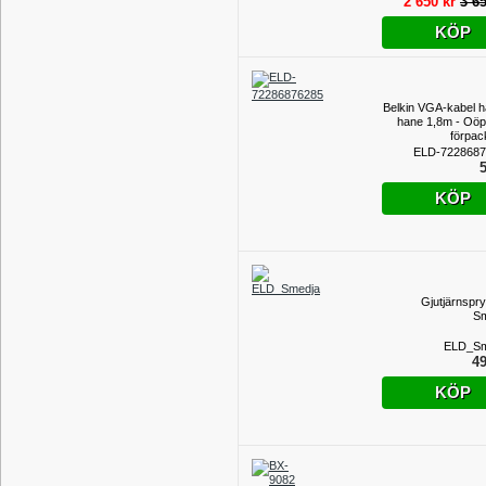
2 650 kr
3 65
KÖP
Belkin VGA-kabel h
hane 1,8m - Oö
förpac
ELD-7228687
5
KÖP
Gjutjärnspr
Sm
ELD_Sm
49
KÖP