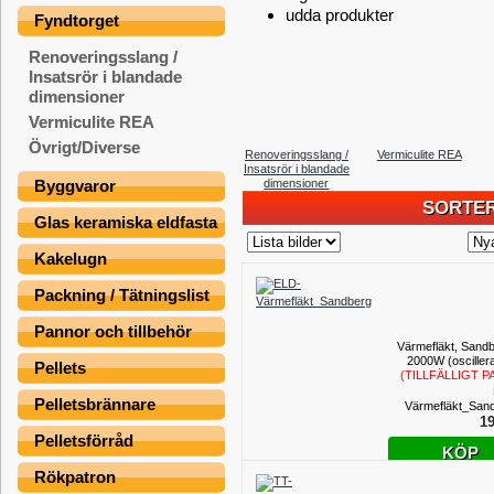
udda produkter
Fyndtorget
Renoveringsslang /
Insatsrör i blandade
dimensioner
Vermiculite REA
Övrigt/Diverse
Renoveringsslang /
Vermiculite REA
Insatsrör i blandade
dimensioner
Byggvaror
SORTER
Glas keramiska eldfasta
Kakelugn
Packning / Tätningslist
Pannor och tillbehör
Värmefläkt, Sandb
2000W (osciller
Pellets
(TILLFÄLLIGT P
Pelletsbrännare
Värmefläkt_San
19
Pelletsförråd
KÖP
Rökpatron