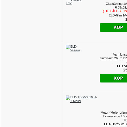
Glassäkring 1A 
6,35x32
(TILLFÄLLIGT P
ELD-Glas1A
1
KÖP
Varmluftsg
aluminium 265 x 1
(BEGRÄNSAT LA
ELD-V
25
KÖP
Motor (Mellor original
Externskruv 1,5 -
TB
ELD-TB-253010