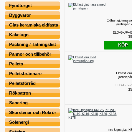
Fyndtorget
Byggvaror
Eldfast gjutmass
järnfilspån
Glas keramiska eldfasta
ELD-G-JF-4
Kakelugn
19
Packning / Tätningslist
KÖP
Pannor och tillbehör
Pellets
Pelletsbrännare
Eldfast ler
järnfilsp
Pelletsförråd
ELD-L-JF-
19
Rökpatron
Sanering
Skorstenar och Rökrör
Solenergi
Inre Ugnsglas K
Sotning