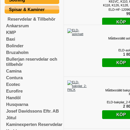
K61VC, K110, 
K118, K126, K128,
Spisar & Kaminer
ELD-HF-12096
99
Reservdelar & Tillbehör
KÖP
Ankarsrum
KMP
Måttbeställd as
Baxi
Bolinder
ELD-as
Bruzaholm
1 80
Bullerjan reservdelar och
KÖP
tillbehör
Camina
Contura
Ecotec
Måttbeställd bakp
Eurofire
Handöl
ELD-bakplat_2
Husqvarna
2 80
Josef Davidssons Eftr. AB
KÖP
Jötul
Kaminexperten Reservdelar