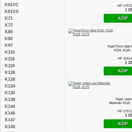
K61VC
HF-17571
1 25
K61VS
KÖP
K71
K72
K80
K92
K97
Tegel Övre Sida 
K116, K118,
K110
K116
HF-11614
1 20
K118
KÖP
K126
K128
K134
K135
K138
Tegel, undr
Wamsler K118,
K144
HF-17571
K146
1 25
K147
KÖP
K148