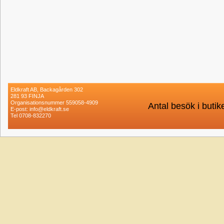
Eldkraft AB, Backagården 302
281 93 FINJA
Organisationsnummer 559058-4909
Antal besök i buti
E-post: info@eldkraft.se
Tel 0708-832270