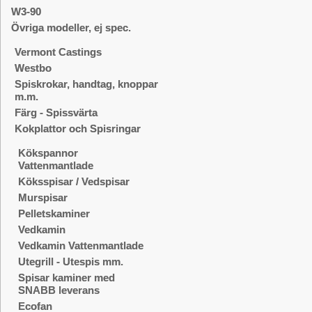
W3-90
Övriga modeller, ej spec.
Vermont Castings
Westbo
Spiskrokar, handtag, knoppar
m.m.
Färg - Spissvärta
Kokplattor och Spisringar
Kökspannor
Vattenmantlade
Köksspisar / Vedspisar
Murspisar
Pelletskaminer
Vedkamin
Vedkamin Vattenmantlade
Utegrill - Utespis mm.
Spisar kaminer med
SNABB leverans
Ecofan