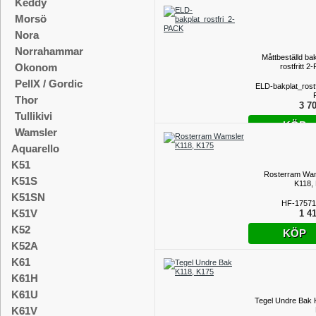
Keddy
Morsö
Nora
Norrahammar
Måttbeställd bak
Okonom
rostfritt 
PellX / Gordic
ELD-bakplat_rostf
Thor
3 70
Tullikivi
KÖP
Wamsler
Aquarello
K51
Rosterram Wa
K51S
K118,
K51SN
HF-17571
K51V
1 41
K52
KÖP
K52A
K61
K61H
K61U
Tegel Undre Bak 
K61V