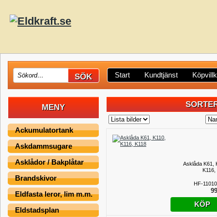
Start
Kundtjänst
Köpvill
SORTER
MENY
Ackumulatortank
Askdammsugare
Asklådor / Bakplåtar
Asklåda K61, 
K116,
Brandskivor
HF-11010
99
Eldfasta leror, lim m.m.
KÖP
Eldstadsplan