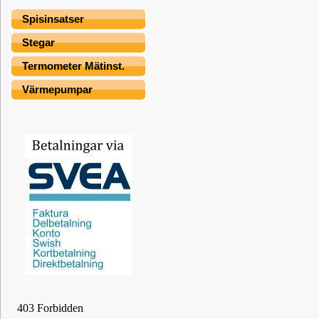
Spisinsatser
Stegar
Termometer Mätinst.
Värmepumpar