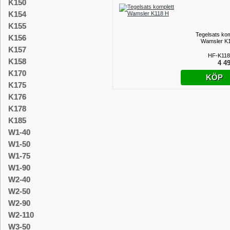
K150
K154
K155
Tegelsats kom
K156
Wamsler K
K157
HF-K118
K158
4 49
K170
KÖP
K175
K176
K178
K185
W1-40
W1-50
W1-75
W1-90
W2-40
W2-50
W2-90
W2-110
W3-50