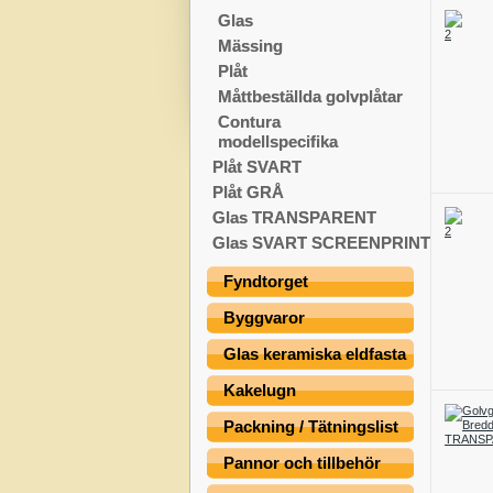
Glas
Mässing
Plåt
Måttbeställda golvplåtar
Contura
modellspecifika
Plåt SVART
Plåt GRÅ
Glas TRANSPARENT
Glas SVART SCREENPRINT
Fyndtorget
Byggvaror
Glas keramiska eldfasta
Kakelugn
Packning / Tätningslist
Pannor och tillbehör