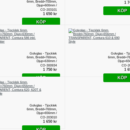
6mm, Bredd=700mm,
Contura 500 kort 
1 7
Djup=600mm /
TRANSPARENT,
CO-203101
KÖP
Contura 870 & 886
1 650 kr
KÖP
Golvglas - Tjocklek
Golvglas - Tj
6mm, Bredd=760mm,
6mm, Bredd=7
Djup=630mm /
Djup=65
TRANSPARENT,
TRANSPA
CO-300934
CO-2
Contura 586 mfl. inkl.
Contura 610 & 690
1 750 kr
1 6
distansfötter
KÖP
KÖP
Golvglas - Tjocklek
6mm, Bredd=760mm,
Djup=656mm /
TRANSPARENT,
CO-203010
Contura 620, 620T &
1 650 kr
690T Style
KÖP