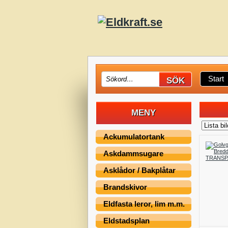
Start
MENY
Ackumulatortank
Askdammsugare
Asklådor / Bakplåtar
Brandskivor
Eldfasta leror, lim m.m.
Eldstadsplan