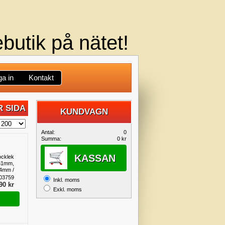
butik på nätet!
a in
Kontakt
 SIDA
KUNDVAGN
DIN
Antal:
0
Summa:
0 kr
KUNDVAGN
KASSAN
ocklek
31mm,
4mm /
RENT,
03759
Inkl. moms
serien
90 kr
Exkl. moms