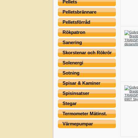
Pellets
Pelletsbrännare
Pelletsförråd
Rökpatron
Sanering
Skorstenar och Rökrör
Solenergi
Sotning
Spisar & Kaminer
Spisinsatser
Stegar
Termometer Mätinst.
Värmepumpar