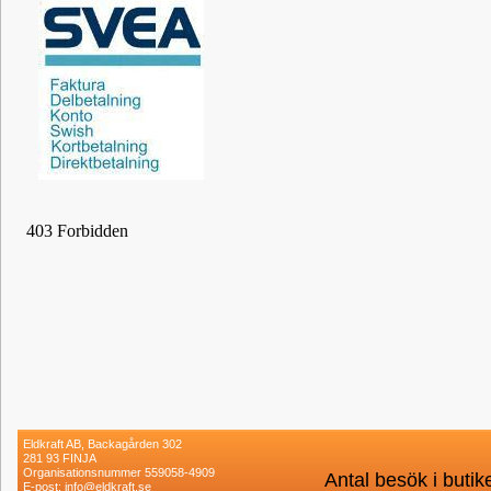
Eldkraft AB, Backagården 302
281 93 FINJA
Organisationsnummer 559058-4909
Antal besök i buti
E-post: info@eldkraft.se