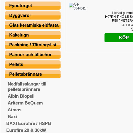
Fyndtorget
4-ledad gummi
Byggvaror
H07RN-F 4G1.5 S
R50 / METER
Glas keramiska eldfasta
AH-054
9
Kakelugn
KÖP
Packning / Tätningslist
Pannor och tillbehör
Pellets
Pelletsbrännare
Nedfallsslangar till
pelletsbrännare
Albin Biopell
Ariterm BeQuem
Atmos
Baxi
BAXI Eurofire / HSPB
Eurofire 20 & 30kW