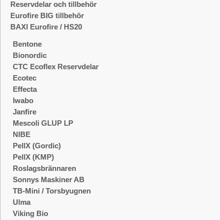
Reservdelar och tillbehör
Eurofire BIG tillbehör
BAXI Eurofire / HS20
Bentone
Bionordic
CTC Ecoflex Reservdelar
Ecotec
Effecta
Iwabo
Janfire
Mescoli GLUP LP
NIBE
PellX (Gordic)
PellX (KMP)
Roslagsbrännaren
Sonnys Maskiner AB
TB-Mini / Torsbyugnen
Ulma
Viking Bio