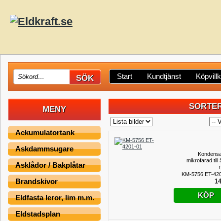
Start
Kundtjänst
Köpvill
SORTER
MENY
Ackumulatortank
Askdammsugare
Kondensa
mikrofarad til
Asklådor / Bakplåtar
KM-5756 ET-42
Brandskivor
14
KÖP
Eldfasta leror, lim m.m.
Eldstadsplan