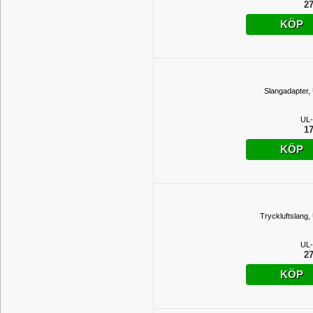
27
KÖP
Slangadapter,
UL-
17
KÖP
Tryckluftslang,
UL-
27
KÖP