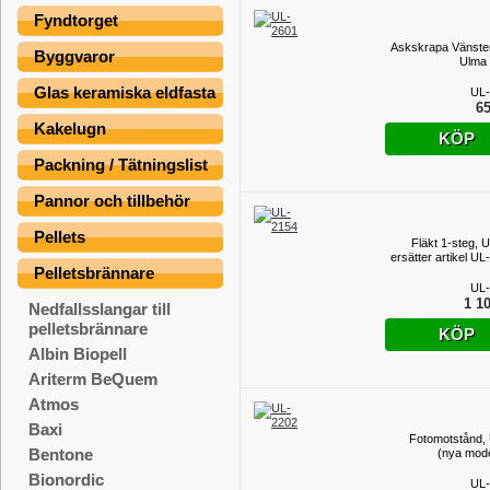
Fyndtorget
Askskrapa Vänste
Byggvaror
Ulma
Glas keramiska eldfasta
UL-
65
Kakelugn
KÖP
Packning / Tätningslist
Pannor och tillbehör
Pellets
Fläkt 1-steg, U
ersätter artikel U
Pelletsbrännare
UL-
1 10
Nedfallsslangar till
pelletsbrännare
KÖP
Albin Biopell
Ariterm BeQuem
Atmos
Baxi
Fotomotstånd,
Bentone
(nya mode
Bionordic
UL-