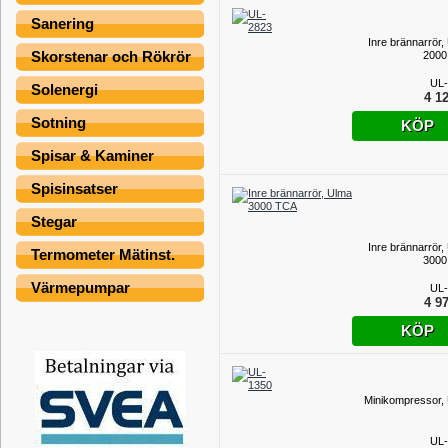
Sanering
Inre brännarrör,
Skorstenar och Rökrör
2000
UL-
Solenergi
4 12
Sotning
KÖP
Spisar & Kaminer
Spisinsatser
Stegar
Inre brännarrör,
Termometer Mätinst.
3000
Värmepumpar
UL-
4 97
KÖP
Minikompressor,
UL-