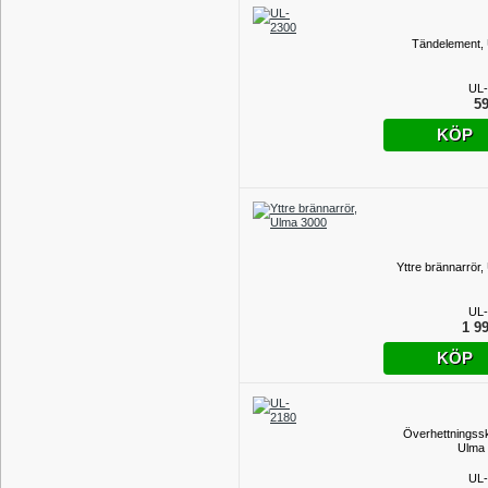
Tändelement,
UL-
59
KÖP
Yttre brännarrör,
UL-
1 99
KÖP
Överhettningss
Ulma
UL-