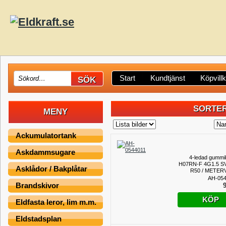
Start
Kundtjänst
Köpvill
SORTER
MENY
Ackumulatortank
Askdammsugare
4-ledad gummi
H07RN-F 4G1.5 S
Asklådor / Bakplåtar
R50 / METER
AH-054
Brandskivor
9
KÖP
Eldfasta leror, lim m.m.
Eldstadsplan