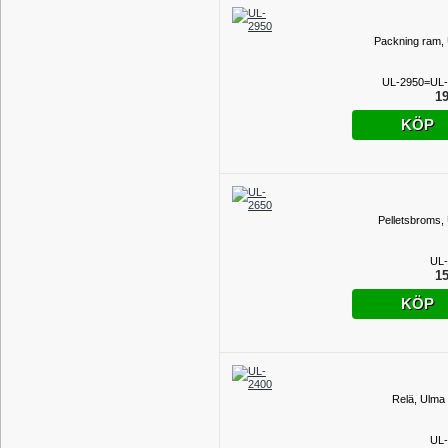
Packning ram,
UL-2950=UL-
19
KÖP
Pelletsbroms,
UL-
15
KÖP
Relä, Ulma
UL-