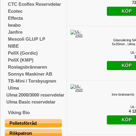
72
CTC Ecoflex Reservdelar
KÖP
Ecotec
Effecta
Iwabo
Janfire
Mescoli GLUP LP
Glassäkring 5A 
5x20mm , Ulma
NIBE
PellX (Gordic)
UL-
1
PellX (KMP)
KÖP
Roslagsbrännaren
Sonnys Maskiner AB
TB-Mini / Torsbyugnen
Ulma
Ulma 2000/3000 reservdelar
Inre brännarrör,
Ulma Basic reservdelar
UL-
4 12
Viking Bio
KÖP
Pelletsförråd
Rökpatron