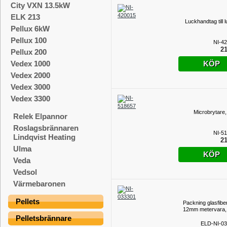
City VXN 13.5kW
ELK 213
Luckhandtag till 
Pellux 6kW
Pellux 100
NI-4
21
Pellux 200
KÖP
Vedex 1000
Vedex 2000
Vedex 3000
Vedex 3300
Microbrytare,
Relek Elpannor
Roslagsbrännaren
NI-5
Lindqvist Heating
21
Ulma
KÖP
Veda
Vedsol
Värmebaronen
Pellets
Packning glasfiber
12mm metervara,
Pelletsbrännare
ELD-NI-0