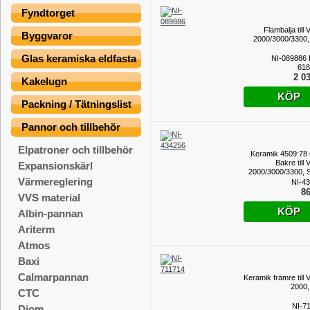
Fyndtorget
Flambalja till
Byggvaror
2000/3000/3300,
Glas keramiska eldfasta
NI-089886
618
2 03
Kakelugn
KÖP
Packning / Tätningslist
Pannor och tillbehör
Elpatroner och tillbehör
Keramik 4509:78
Bakre till
Expansionskärl
2000/3000/3300, S
Värmereglering
per styck,
NI-4
86
VVS material
KÖP
Albin-pannan
Ariterm
Atmos
Baxi
Calmarpannan
Keramik främre till 
2000,
CTC
NI-7
Diom