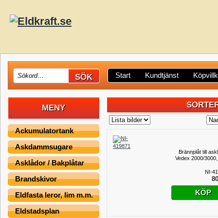
Start
Kundtjänst
Köpvill
SORTER
MENY
Ackumulatortank
Askdammsugare
Brännplåt till as
Vedex 2000/3000,
Asklådor / Bakplåtar
NI-4
Brandskivor
80
KÖP
Eldfasta leror, lim m.m.
Eldstadsplan