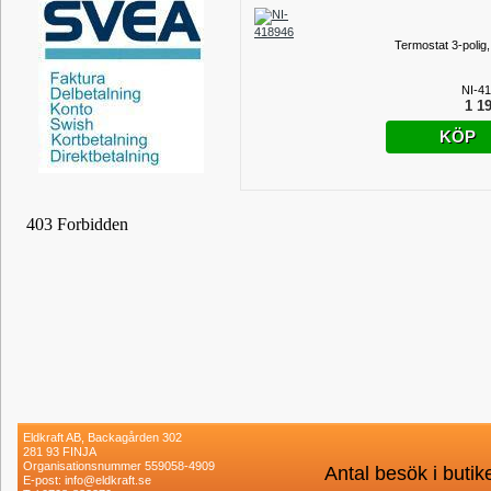
Termostat 3-polig,
NI-4
1 19
KÖP
Eldkraft AB, Backagården 302
281 93 FINJA
Organisationsnummer 559058-4909
Antal besök i buti
E-post: info@eldkraft.se