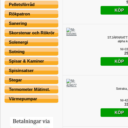
9
Pelletsförråd
KÖP
Rökpatron
Sanering
Skorstenar och Rökrör
STJÄRNRATT 
alpha 
Solenergi
NI-0
Sotning
29
Spisar & Kaminer
KÖP
Spisinsatser
Stegar
Sotraka,
Termometer Mätinst.
Värmepumpar
NI-4
33
KÖP