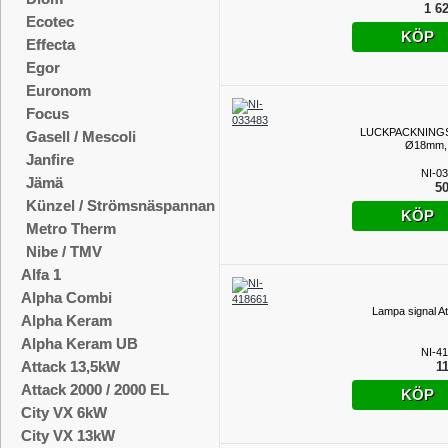
1 62
Ecotec
KÖP
Effecta
Egor
Euronom
Focus
LUCKPACKNINGS
Gasell / Mescoli
Ø18mm, 
Janfire
NI-0
Jämä
50
Künzel / Strömsnäspannan
KÖP
Metro Therm
Nibe / TMV
Alfa 1
Alpha Combi
Lampa signal At
Alpha Keram
Alpha Keram UB
NI-4
Attack 13,5kW
11
Attack 2000 / 2000 EL
KÖP
City VX 6kW
City VX 13kW