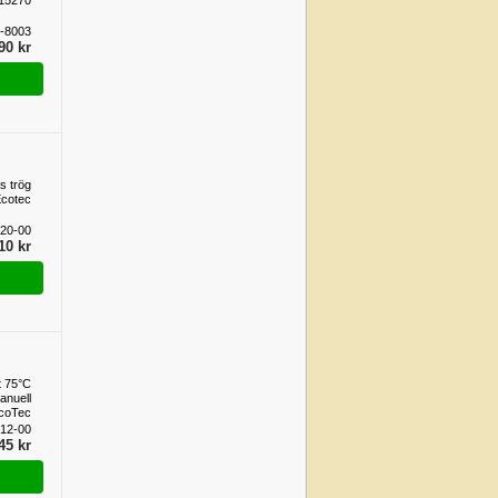
15270
1-8003
90 kr
s trög
cotec
20-00
10 kr
t 75°C
anuell
EcoTec
12-00
45 kr