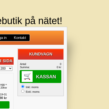
butik på nätet!
a in
Kontakt
KUNDVAGN
 SIDA
DIN
Antal:
0
Summa:
0 kr
KUNDVAGN
KASSAN
kugg =
Inkl. moms
3 20kw
Exkl. moms
19-01
90 kr