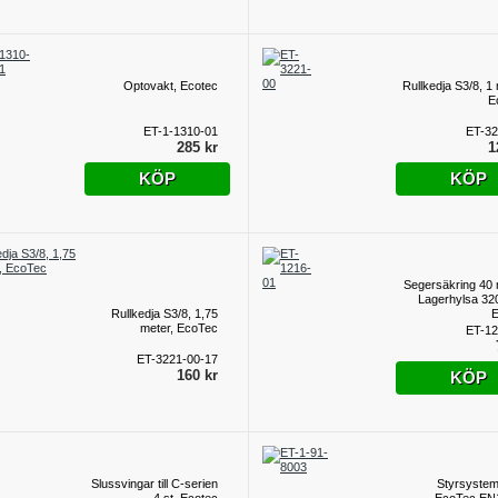
Optovakt, Ecotec
Rullkedja S3/8, 1 
E
ET-1-1310-01
ET-32
285 kr
1
KÖP
KÖP
Segersäkring 40 m
Lagerhylsa 32
Rullkedja S3/8, 1,75
E
meter, EcoTec
ET-12
ET-3221-00-17
160 kr
KÖP
Slussvingar till C-serien
Styrsyste