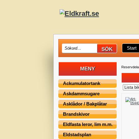
Start
Reservdelar
MENY
Ackumulatortank
Askdammsugare
Asklådor / Bakplåtar
Brandskivor
Eldfasta leror, lim m.m.
Eldstadsplan