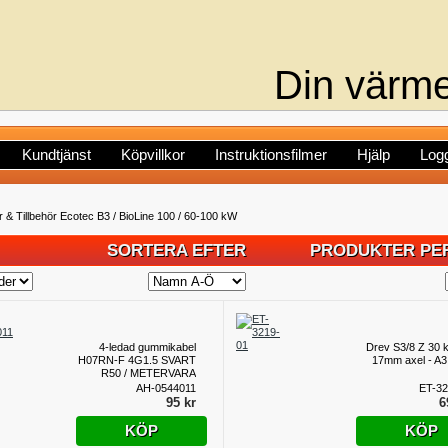
Din värme
Kundtjänst
Köpvillkor
Instruktionsfilmer
Hjälp
Logg
 & Tillbehör Ecotec B3 / BioLine 100 / 60-100 kW
SORTERA EFTER
PRODUKTER PER
4-ledad gummikabel
Drev S3/8 Z 30 
H07RN-F 4G1.5 SVART
17mm axel - A
R50 / METERVARA
AH-0544011
ET-32
95 kr
6
KÖP
KÖP