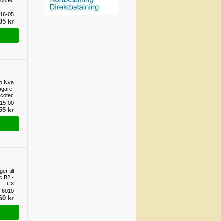
Ecotec
16-05
85 kr
no Nya
agare,
cotec
15-00
55 kr
er till
c B2 -
C3
1-6010
60 kr