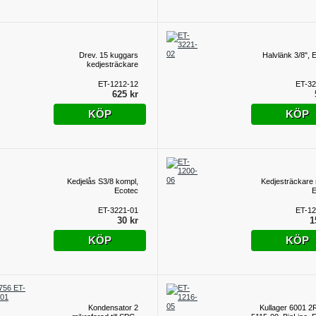
Drev. 15 kuggars
Halvlänk 3/8", 
kedjesträckare
ET-1212-12
ET-32
625 kr
KÖP
KÖP
Kedjelås S3/8 kompl,
Kedjesträckare 
Ecotec
E
ET-3221-01
ET-12
30 kr
1
KÖP
KÖP
Kondensator 2
Kullager 6001 2RS