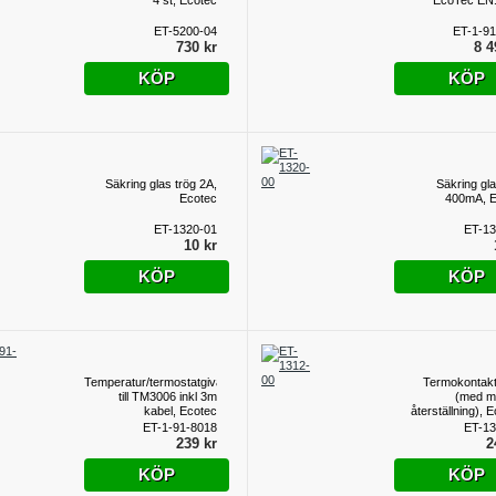
4 st, Ecotec
EcoTec EN
ET-5200-04
ET-1-9
730 kr
8 4
KÖP
KÖP
Säkring glas trög 2A,
Säkring gla
Ecotec
400mA, E
ET-1320-01
ET-13
10 kr
KÖP
KÖP
Temperatur/termostatgivare
Termokontak
till TM3006 inkl 3m
(med m
kabel, Ecotec
återställning), 
ET-1-91-8018
ET-13
239 kr
2
KÖP
KÖP