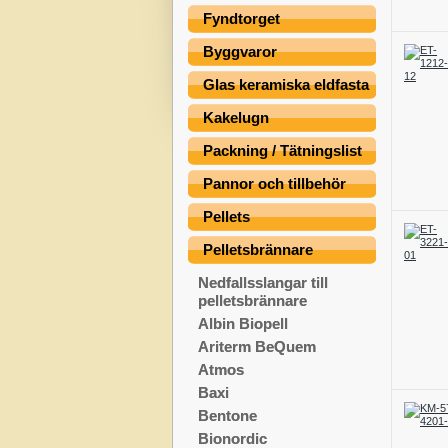
Fyndtorget
Byggvaror
Glas keramiska eldfasta
Kakelugn
Packning / Tätningslist
Pannor och tillbehör
Pellets
Pelletsbrännare
Nedfallsslangar till
pelletsbrännare
Albin Biopell
Ariterm BeQuem
Atmos
Baxi
Bentone
Bionordic