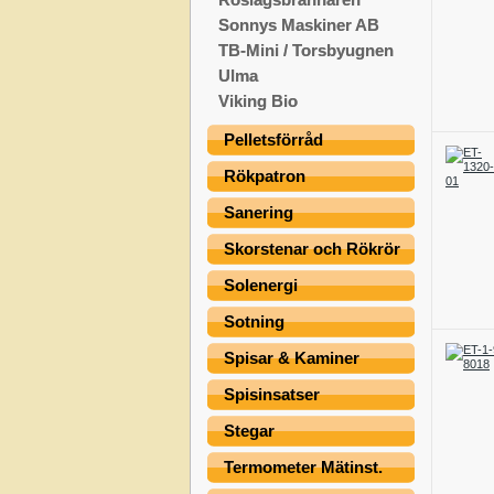
Sonnys Maskiner AB
TB-Mini / Torsbyugnen
Ulma
Viking Bio
Pelletsförråd
Rökpatron
Sanering
Skorstenar och Rökrör
Solenergi
Sotning
Spisar & Kaminer
Spisinsatser
Stegar
Termometer Mätinst.