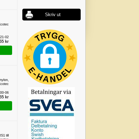
Skriv ut
Ecotec
21-02
55 kr
nylon,
cotec
00-06
55 kr
1 till