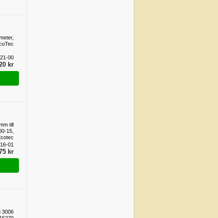
meter,
coTec
21-00
20 kr
m till
00-15,
cotec
16-01
75 kr
m 3006