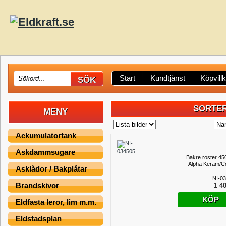
Start
Kundtjänst
Köpvill
SORTER
MENY
Ackumulatortank
Askdammsugare
Bakre roster 45
Alpha Keram/C
Asklådor / Bakplåtar
NI-0
Brandskivor
1 40
KÖP
Eldfasta leror, lim m.m.
Eldstadsplan