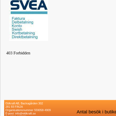
Eldkraft AB, Backagården 302
281 93 FINJA
Organisationsnummer 559058-4909
Antal besök i buti
E-post: info@eldkraft.se