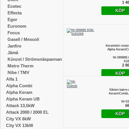
1 40
Ecotec
KÖP
Effecta
Egor
Euronom
Focus
Gasell / Mescoli
Janfire
Keramiskt roster
Alpha Keram/C
Jämä
NI-089885
Künzel / Strömsnäspannan
618
2 80
Metro Therm
Nibe / TMV
KÖP
Alfa 1
Alpha Combi
Kilsten bakre 
Alpha Keram
Keram/Combi,
Alpha Keram UB
NI-0
Attack 13,5kW
66
Attack 2000 / 2000 EL
KÖP
City VX 6kW
City VX 13kW