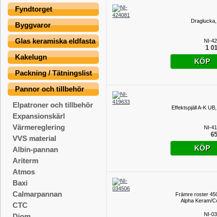
Fyndtorget
Draglucka,
Byggvaror
Glas keramiska eldfasta
NI-4
1 01
Kakelugn
KÖP
Packning / Tätningslist
Pannor och tillbehör
Elpatroner och tillbehör
Effektspjäll A-K UB
Expansionskärl
Värmereglering
NI-4
65
VVS material
KÖP
Albin-pannan
Ariterm
Atmos
Baxi
Calmarpannan
Främre roster 45
Alpha Keram/C
CTC
NI-0
Diom