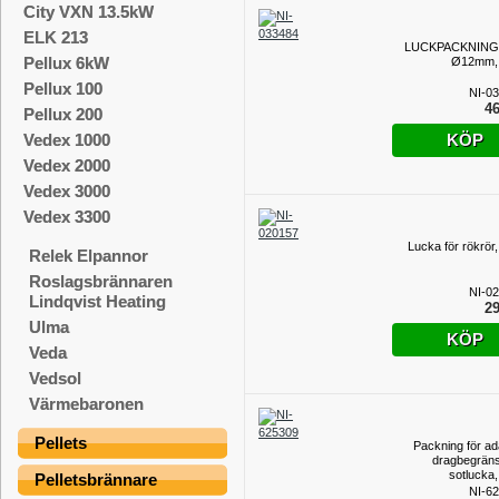
City VXN 13.5kW
ELK 213
LUCKPACKNING
Pellux 6kW
Ø12mm, 
Pellux 100
NI-0
46
Pellux 200
KÖP
Vedex 1000
Vedex 2000
Vedex 3000
Vedex 3300
Lucka för rökrör,
Relek Elpannor
Roslagsbrännaren
NI-0
Lindqvist Heating
29
Ulma
KÖP
Veda
Vedsol
Värmebaronen
Pellets
Packning för ad
dragbegräns
sotlucka,
Pelletsbrännare
NI-6