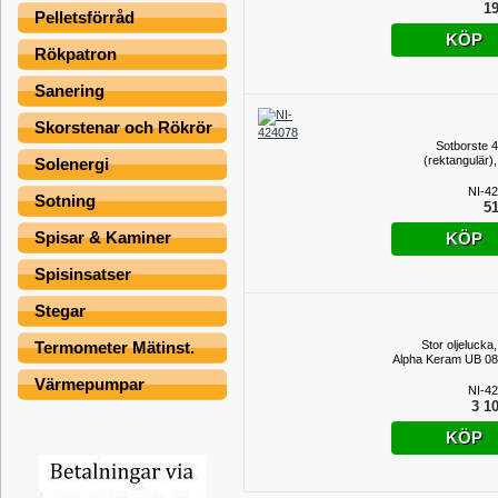
19
Pelletsförråd
KÖP
Rökpatron
Sanering
Skorstenar och Rökrör
Sotborste 
(rektangulär)
Solenergi
NI-4
Sotning
51
Spisar & Kaminer
KÖP
Spisinsatser
Stegar
Stor oljelucka
Termometer Mätinst.
Alpha Keram UB 0
Värmepumpar
NI-4
3 10
KÖP