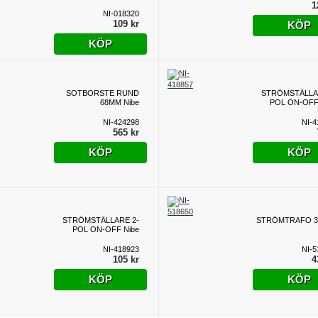
1
NI-018320
109 kr
KÖP
KÖP
SOTBORSTE RUND
STRÖMSTÄLLA
68MM Nibe
POL ON-OFF,
NI-424298
NI-4
565 kr
KÖP
KÖP
STRÖMSTÄLLARE 2-
STRÖMTRAFO 3
POL ON-OFF Nibe
NI-418923
NI-5
105 kr
4
KÖP
KÖP