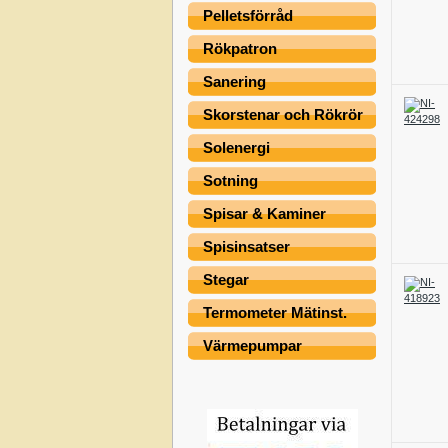
Pelletsförråd
Rökpatron
Sanering
Skorstenar och Rökrör
Solenergi
Sotning
Spisar & Kaminer
Spisinsatser
Stegar
Termometer Mätinst.
Värmepumpar