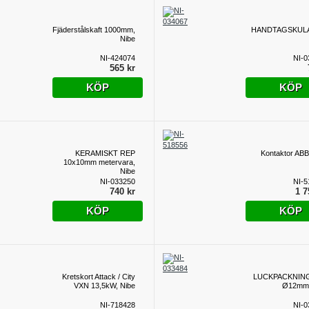
Fjäderstålskaft 1000mm,
HANDTAGSKULA
Nibe
NI-424074
NI-0
565 kr
KÖP
KÖP
KERAMISKT REP
Kontaktor ABB
10x10mm metervara,
Nibe
NI-033250
NI-5
740 kr
1 7
KÖP
KÖP
Kretskort Attack / City
LUCKPACKNIN
VXN 13,5kW, Nibe
Ø12mm,
NI-718428
NI-0