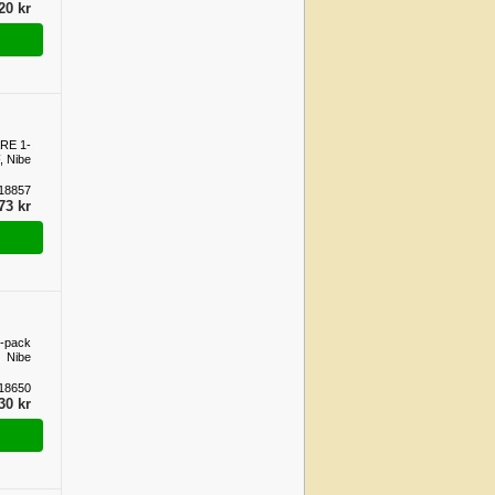
20 kr
RE 1-
 Nibe
18857
73 kr
-pack
Nibe
18650
30 kr