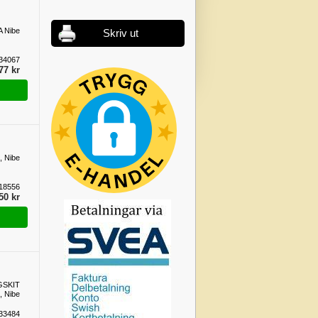
 Nibe
Skriv ut
34067
77 kr
, Nibe
18556
50 kr
GSKIT
 Nibe
33484