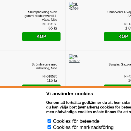
Shuntpackning svart
Shuntventil 4-v
gummi till shuntventil 4-
22
vägs, Nibe
NI-033150
NI-4
65 kr
1 6
KÖP
KÖP
Strömbrytare med
Synglas Gazola
indikering, Nibe
NI-018578
NI-4
115 kr
3
KÖP
KÖP
Vi använder cookies
Genom att fortsätta godkänner du att hemsida
du kan välja bort (avmarkera) cookies för bet
men nödvändiga cookies måste finnas för att 
TERMOMETER 0-
TURBULATOR 89
Cookies för beteende
120GR RES.D
Cookies för marknadsföring
NI-918338
NI-4