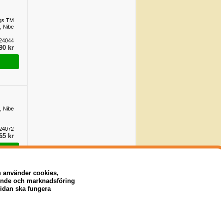
ägs TM
, Nibe
24044
90 kr
, Nibe
24072
65 kr
n använder cookies,
eende och marknadsföring
sidan ska fungera
0X50,
Nibe
19735