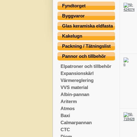
Fyndtorget
Byggvaror
Glas keramiska eldfasta
Kakelugn
Packning / Tätningslist
Pannor och tillbehör
Elpatroner och tillbehör
Expansionskärl
Värmereglering
VVS material
Albin-pannan
Ariterm
Atmos
Baxi
Calmarpannan
CTC
Diom