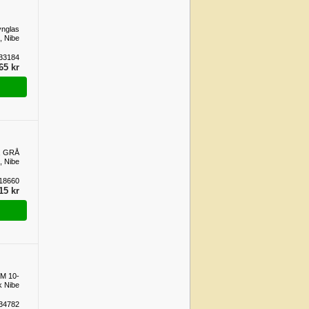
ynglas
, Nibe
33184
65 kr
, GRÅ
 Nibe
18660
15 kr
M 10-
k Nibe
34782