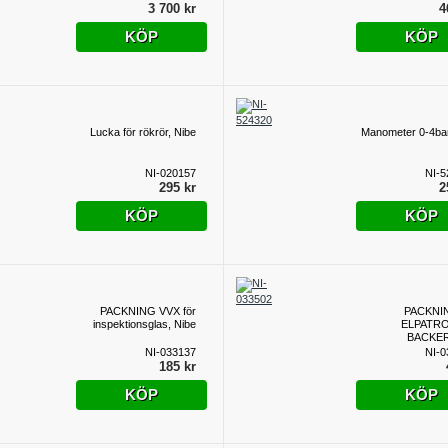
3 700 kr
4
KÖP
KÖP
Lucka för rökrör, Nibe
Manometer 0-4ba
NI-020157
NI-5
295 kr
2
KÖP
KÖP
PACKNING VVX för
PACKNIN
inspektionsglas, Nibe
ELPATR
BACKER
NI-033137
NI-0
185 kr
KÖP
KÖP