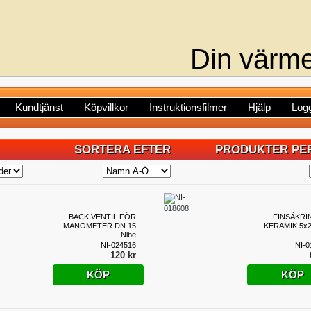
Din värme
Kundtjänst
Köpvillkor
Instruktionsfilmer
Hjälp
Logg
SORTERA EFTER
PRODUKTER PER
BACK.VENTIL FÖR
FINSÄKRI
MANOMETER DN 15
KERAMIK 5x
Nibe
NI-024516
NI-0
120 kr
KÖP
KÖP