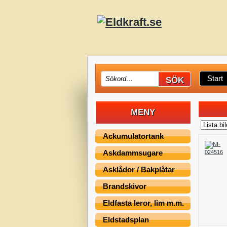
Start
MENY
Ackumulatortank
Askdammsugare
Asklådor / Bakplåtar
Brandskivor
Eldfasta leror, lim m.m.
Eldstadsplan