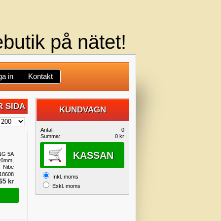
butik på nätet!
a in
Kontakt
 SIDA
KUNDVAGN
DIN
Antal:
0
Summa:
0 kr
KUNDVAGN
KASSAN
NG 5A
20mm,
Nibe
18608
Inkl. moms
65 kr
Exkl. moms