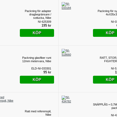
Packning för adapter
Packning för s
dragbegränsare /
4xX35x3
sotlucka, Nibe
NI-625309
NI-0
195 kr
KÖP
KÖP
Packning glasfiber runt
RATT, STOR
12mm metervara, Nibe
FIGHTER,
ELD-NI-033301
NI-5
95 kr
1
KÖP
KÖP
SNÄPPLÅS = 0,7M
pac
Ratt med referenspil,
Nibe
NI-4