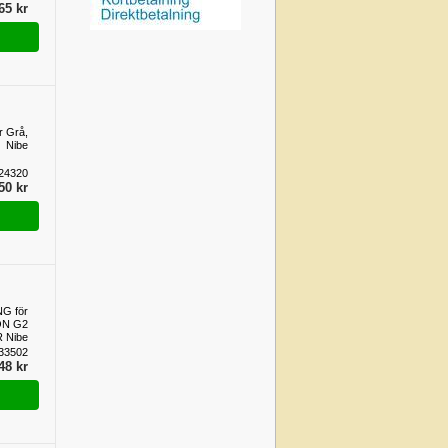
65 kr
r Grå,
Nibe
24320
50 kr
G för
ON G2
 Nibe
33502
48 kr