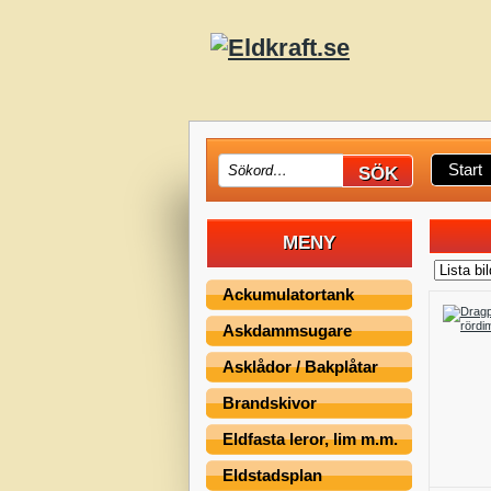
Start
MENY
Ackumulatortank
Askdammsugare
Asklådor / Bakplåtar
Brandskivor
Eldfasta leror, lim m.m.
Eldstadsplan