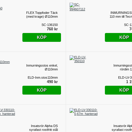
FLEX Toppfoder Täck
INMURNINGS
(med krage) Ø110mm
110 mm till Tec
SC-136150
SC-1
760 kr
7
KÖP
KÖP
Inmurningsstos enkel,
Inmurningsst
Ø110mm
rördim 
ELD-Inm.stos110mm
ELD-LV-3
490 kr
1 1
KÖP
KÖP
Insatsrör Alpha DS
Insatsrör Al
syrafast rostfritt stål
syrafast rostfri