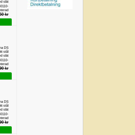
d slät
.110mm
0110-
d 0,67
terad
nterad
50 kr
pha DS
tt stål
d slät
.110mm
0110-
gd 2,9
terad
nterad
90 kr
pha DS
tt stål
d slät
.110mm
0110-
d 2,98
terad
nterad
90 kr