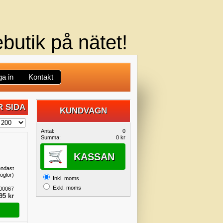
butik på nätet!
a in
Kontakt
 SIDA
KUNDVAGN
DIN
Antal:
0
Summa:
0 kr
KUNDVAGN
KASSAN
endast
öglor)
Inkl. moms
Exkl. moms
00067
95 kr