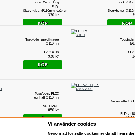
cirka 24 cm lång
cirka 30 c
ELD-
Skarvhylsa_Ø110mm_ca24cm
Skarvhylsa_Ø11
330 kr
3
KÖP
KÖP
Toppfoder (med krage)
Toppfoder
Ø110mm
Ø1
LV-360110
ELD-LV-
930 kr
2
KÖP
Toppfoder, FLEX
regnhatt Ø110mm
Vermiculite 100
SC-142611
850 kr
ELD-vc10
68.06
KÖP
5
Vi använder cookies
KÖP
Genom att fortsätta godkänner du att hemsida