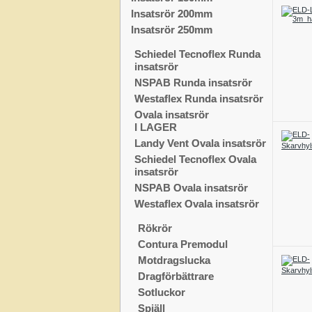
Insatsrör 200mm
Insatsrör 250mm
Schiedel Tecnoflex Runda
insatsrör
NSPAB Runda insatsrör
Westaflex Runda insatsrör
Ovala insatsrör
I LAGER
Landy Vent Ovala insatsrör
Schiedel Tecnoflex Ovala
insatsrör
NSPAB Ovala insatsrör
Westaflex Ovala insatsrör
Rökrör
Contura Premodul
Motdragslucka
Dragförbättrare
Sotluckor
Spjäll