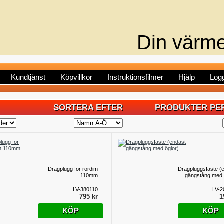
Din värme
Kundtjänst
Köpvillkor
Instruktionsfilmer
Hjälp
Logg
SORTERA EFTER
PRODUKTER PER
Dragplugg för rördim
Dragpluggsfäste (
110mm
gängstång med 
LV-380110
LV-2
795 kr
1
KÖP
KÖP