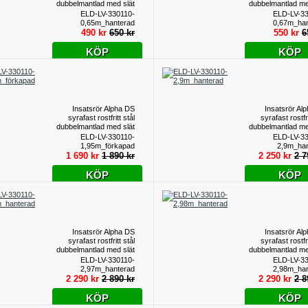
dubbelmantlad med slät
dubbelmantlad me
insida inv.110mm
insida inv
ELD-LV-330110-
ELD-LV-33
utv.118mm - Längd 0,65
utv.118mm - Läng
0,65m_hanterad
0,67m_han
meter, hanterad
meter, ha
490 kr
650 kr
550 kr
6
KÖP
KÖP
Insatsrör Alpha DS
Insatsrör Al
syrafast rostfritt stål
syrafast rostfri
dubbelmantlad med slät
dubbelmantlad me
insida inv.110mm
insida inv
ELD-LV-330110-
ELD-LV-33
utv.118mm - Längd 1,95
utv.118mm - Län
1,95m_förkapad
2,9m_han
meter, förkapad
meter, ha
1 690 kr
1 890 kr
2 250 kr
2 7
KÖP
KÖP
Insatsrör Alpha DS
Insatsrör Al
syrafast rostfritt stål
syrafast rostfri
dubbelmantlad med slät
dubbelmantlad me
insida inv.110mm
insida inv
ELD-LV-330110-
ELD-LV-33
utv.118mm - Längd 2,97
utv.118mm - Läng
2,97m_hanterad
2,98m_han
meter, hanterad
meter, ha
2 290 kr
2 890 kr
2 290 kr
2 8
KÖP
KÖP