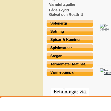
Varmluftsgaller
Fågelskydd
Galvat och Rostfritt
Solenergi
Sotning
Spisar & Kaminer
Spisinsatser
Stegar
Termometer Mätinst.
Värmepumpar