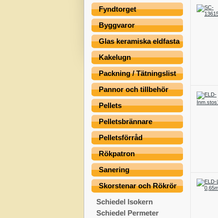
Fyndtorget
Byggvaror
Glas keramiska eldfasta
Kakelugn
Packning / Tätningslist
Pannor och tillbehör
Pellets
Pelletsbrännare
Pelletsförråd
Rökpatron
Sanering
Skorstenar och Rökrör
Schiedel Isokern
Schiedel Permeter