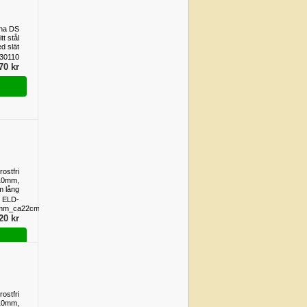
pha DS
tt stål
d slät
.110mm
30110
is per
70 kr
meter
rostfri
10mm,
m lång
ELD-
0mm_ca22cm
20 kr
rostfri
10mm,