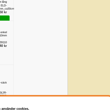
m lång
ELD-
0mm_ca30cm
50 kr
 enkel
10mm
39110
40 kr
L-säck
0(JR-
.2090)
95 kr
n använder cookies,