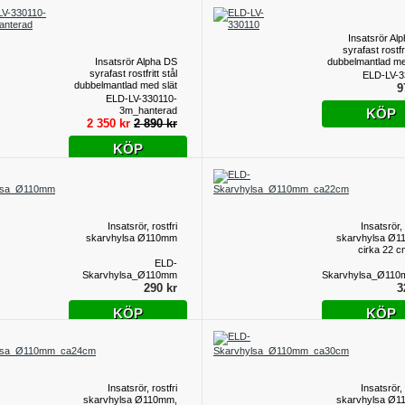
Insatsrör Al
syrafast rostfri
Insatsrör Alpha DS
dubbelmantlad me
syrafast rostfritt stål
insida inv
ELD-LV-3
dubbelmantlad med slät
utv.118mm Pr
9
insida inv.110mm
ELD-LV-330110-
utv.118mm - Längd 3
3m_hanterad
KÖP
meter, hanterad
2 350 kr
2 890 kr
KÖP
Insatsrör, rostfri
Insatsrör, 
skarvhylsa Ø110mm
skarvhylsa Ø1
cirka 22 c
ELD-
Skarvhylsa_Ø110mm
Skarvhylsa_Ø11
290 kr
3
KÖP
KÖP
Insatsrör, rostfri
Insatsrör, 
skarvhylsa Ø110mm,
skarvhylsa Ø1