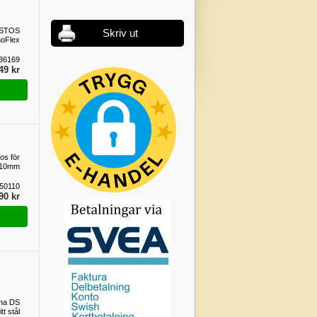
STOS
Skriv ut
noFlex
36169
49 kr
os för
110mm
50110
90 kr
pha DS
tt stål