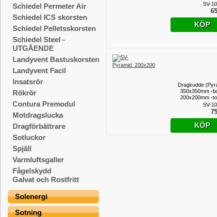
SV-1
Schiedel Permeter Air
65
Schiedel ICS skorsten
KÖP
Schiedel Pelletsskorsten
Schiedel Steel -
UTGÅENDE
Landyvent Bastuskorsten
Landyvent Facil
Insatsrör
Dragkudde (Pyr
350x350mm -bo
Rökrör
200x200mm -t
Contura Premodul
SV-1
75
Motdragslucka
KÖP
Dragförbättrare
Sotluckor
Spjäll
Varmluftsgaller
Fågelskydd
Galvat och Rostfritt
Solenergi
Sotning