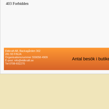
Eldkraft AB, Backagården 302
281 93 FINJA
Organisationsnummer 559058-4909
Antal besök i buti
E-post: info@eldkraft.se
Tel 0708-832270