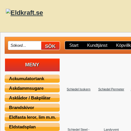
Start
Kundtjänst
Köpvill
MENY
Ackumulatortank
Askdammsugare
Schiedel Isokern
Schiedel Permeter
Asklådor / Bakplåtar
Brandskivor
Eldfasta leror, lim m.m.
Eldstadsplan
Schiedel Steel -
Landyvent