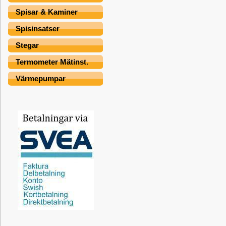
Spisar & Kaminer
Spisinsatser
Stegar
Termometer Mätinst.
Värmepumpar