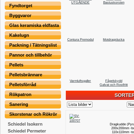
UTGÅENDE
Bastuskorsten
Fyndtorget
Byggvaror
Glas keramiska eldfasta
Kakelugn
Contura Premodul
Motdragslucka
Packning / Tätningslist
Pannor och tillbehör
Pellets
Pelletsbrännare
Varmluftsgaller
Fågelskydd
Pelletsförråd
Galvat och Rostfritt
Rökpatron
SORTER
Sanering
Skorstenar och Rökrör
Schiedel Isokern
Dragkudde (Pyr
200x200mm -bo
Schiedel Permeter
110x110mm -t