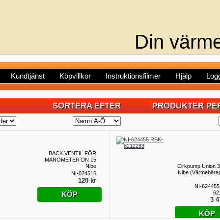
Din värme
Kundtjänst
Köpvillkor
Instruktionsfilmer
Hjälp
Logg
SORTERA EFTER
PRODUKTER PER
BACK.VENTIL FÖR
MANOMETER DN 15
Nibe
Cirkpump Union 3
Nibe (Värmebära
NI-024516
120 kr
NI-624455
62
KÖP
3 4
KÖP