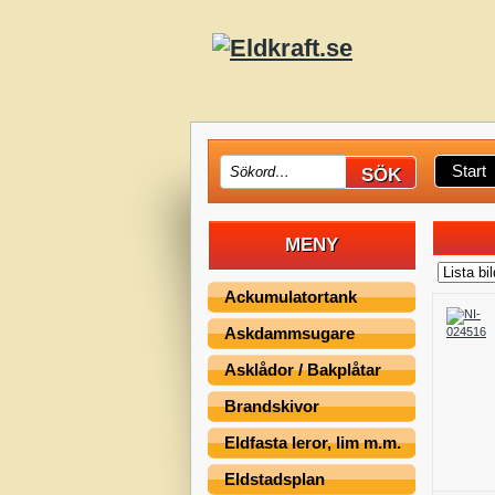
Start
MENY
Ackumulatortank
Askdammsugare
Asklådor / Bakplåtar
Brandskivor
Eldfasta leror, lim m.m.
Eldstadsplan