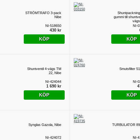
STRÖMTRAFO 3-pack
Shuntpackning
Nibe
gummi till shuntve
vägs
NI-518650
NI-0
430 kr
KÖP
KÖP
Shuntventil 4-vägs TM
Smutsfilter 51
22, Nibe
NI-424044
NI-0
1 690 kr
4
KÖP
KÖP
Synglas Gazola, Nibe
TURBULATOR 89
NI-424072
NI-4