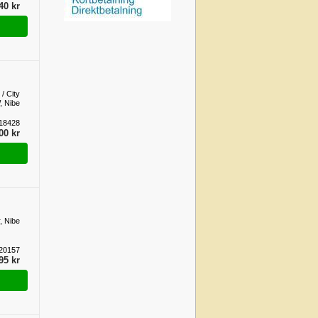
40 kr
 / City
, Nibe
18428
00 kr
, Nibe
20157
95 kr