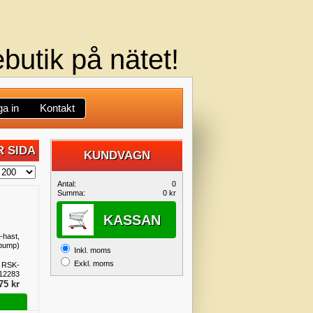
butik på nätet!
a in
Kontakt
 SIDA
KUNDVAGN
DIN
Antal:
0
Summa:
0 kr
KUNDVAGN
KASSAN
-hast,
pump)
Inkl. moms
Exkl. moms
 RSK-
12283
75 kr