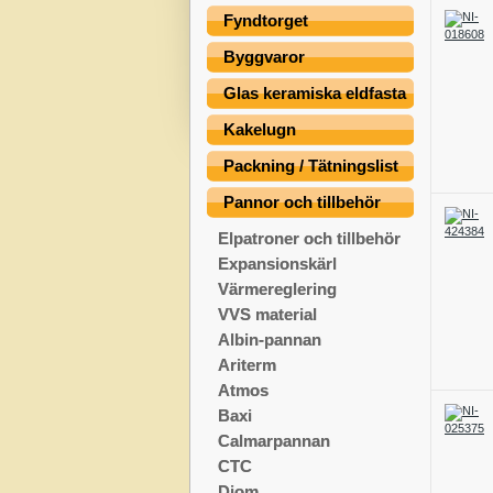
Fyndtorget
Byggvaror
Glas keramiska eldfasta
Kakelugn
Packning / Tätningslist
Pannor och tillbehör
Elpatroner och tillbehör
Expansionskärl
Värmereglering
VVS material
Albin-pannan
Ariterm
Atmos
Baxi
Calmarpannan
CTC
Diom