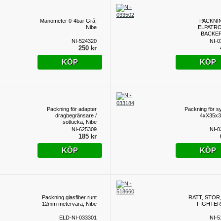
Manometer 0-4bar Grå,
PACKNIN
Nibe
ELPATR
BACKER
NI-524320
NI-0
250 kr
KÖP
KÖP
Packning för adapter
Packning för s
dragbegränsare /
4xX35x3
sotlucka, Nibe
NI-625309
NI-0
185 kr
KÖP
KÖP
Packning glasfiber runt
RATT, STOR
12mm metervara, Nibe
FIGHTER,
ELD-NI-033301
NI-5