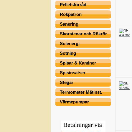
Pelletsförråd
Rökpatron
Sanering
Skorstenar och Rökrör
Solenergi
Sotning
Spisar & Kaminer
Spisinsatser
Stegar
Termometer Mätinst.
Värmepumpar