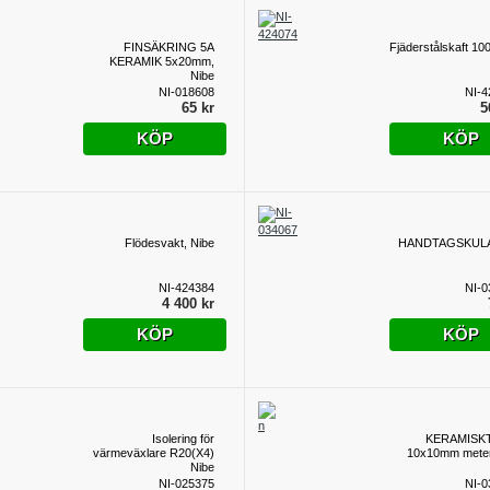
FINSÄKRING 5A
Fjäderstålskaft 1
KERAMIK 5x20mm,
Nibe
NI-018608
NI-4
65 kr
5
KÖP
KÖP
Flödesvakt, Nibe
HANDTAGSKULA
NI-424384
NI-0
4 400 kr
KÖP
KÖP
Isolering för
KERAMISK
värmeväxlare R20(X4)
10x10mm meter
Nibe
NI-025375
NI-0