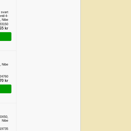
 svart
ntil 4-
, Nibe
33150
65 kr
, Nibe
24760
70 kr
0X50,
Nibe
19735