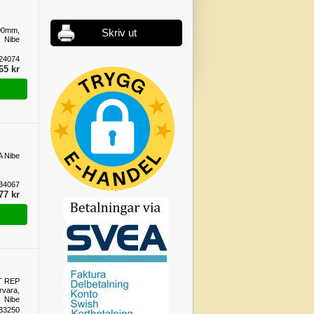
000mm,
Skriv ut
Nibe
24074
65 kr
 Nibe
34067
77 kr
T REP
vara,
Nibe
33250