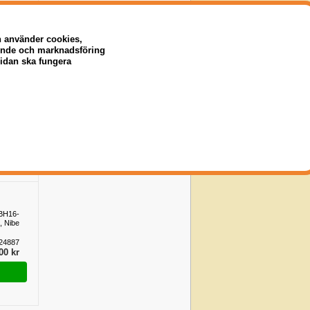
35 kr
n använder cookies,
eende och marknadsföring
sidan ska fungera
0-120
, Nibe
18738
40 kr
BH16-
, Nibe
24887
00 kr