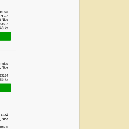
G för
ON G2
 Nibe
33502
48 kr
ynglas
, Nibe
33184
65 kr
, GRÅ
 Nibe
18660