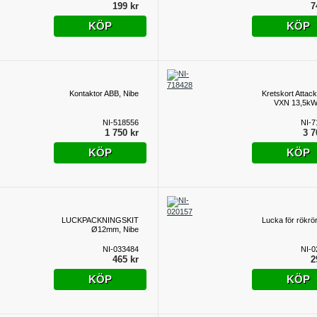
199 kr
7
KÖP
KÖP
Kontaktor ABB, Nibe
Kretskort Attack
VXN 13,5kW
NI-518556
NI-7
1 750 kr
3 7
KÖP
KÖP
LUCKPACKNINGSKIT
Lucka för rökrör
Ø12mm, Nibe
NI-033484
NI-0
465 kr
2
KÖP
KÖP