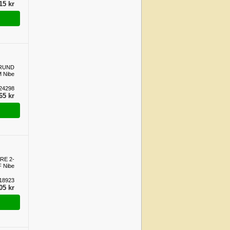
15 kr
RUND
 Nibe
24298
65 kr
RE 2-
 Nibe
18923
05 kr