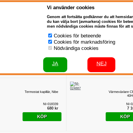
365 kr
2
Vi använder cookies
KÖP
KÖP
Genom att fortsätta godkänner du att hemsida
du kan välja bort (avmarkera) cookies för bet
men nödvändiga cookies måste finnas för att 
Cookies för beteende
Temperaturbegränsare
Termometer 
Cookies för marknadsföring
kapillär, Nibe
grader, grå
Nödvändiga cookies
NI-518560
NI-5
1 950 kr
3
JA
NEJ
KÖP
KÖP
Termostat kapillär, Nibe
Värmeväxlare C
40H
NI-018339
NI-0
680 kr
7 1
KÖP
KÖP