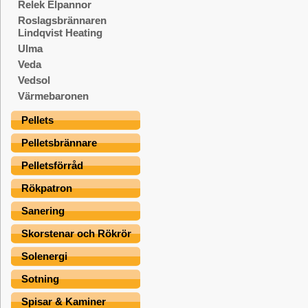
Relek Elpannor
Roslagsbrännaren
Lindqvist Heating
Ulma
Veda
Vedsol
Värmebaronen
Pellets
Pelletsbrännare
Pelletsförråd
Rökpatron
Sanering
Skorstenar och Rökrör
Solenergi
Sotning
Spisar & Kaminer