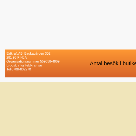
Eldkraft AB, Backagården 302
281 93 FINJA
Organisationsnummer 559058-4909
Antal besök i buti
E-post: info@eldkraft.se
Tel 0708-832270