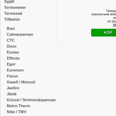
Spjäll
Termometer
Tätning
Termostat
bottenkeramik till 
p
Tillbehör
AT-S0
32
Baxi
KÖP
Calmarpannan
CTC
Diom
Ecotec
Effecta
Egor
Euronom
Focus
Gasell / Mescoli
Janfire
Jämä
Künzel / Strömsnäspannan
Metro Therm
Nibe / TMV