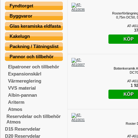
Fyndtorget
Rosterförlängning
Byggvaror
0,75m DC50,
Glas keramiska eldfasta
AT-A5
37
Kakelugn
KÖP
Packning / Tätningslist
Pannor och tillbehör
Elpatroner och tillbehör
Bottenkeramik 
DC70
Expansionskärl
Värmereglering
AT-A5
1 92
VVS material
KÖP
Albin-pannan
Ariterm
Atmos
Reservdelar och tillbehör
Atmos
Roster
D15 Reservdelar
D20 Reservdelar
AT-A5