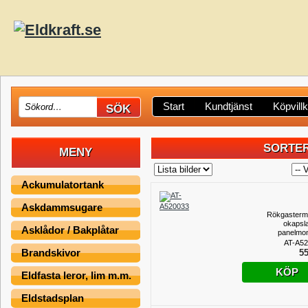
Start
Kundtjänst
Köpvill
SORTER
MENY
Ackumulatortank
Askdammsugare
Rökgasterm
okapsla
Asklådor / Bakplåtar
panelmo
AT-A5
Brandskivor
55
KÖP
Eldfasta leror, lim m.m.
Eldstadsplan