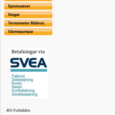
Spisinsatser
Stegar
Termometer Mätinst.
Värmepumpar