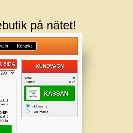
butik på nätet!
a in
Kontakt
 SIDA
KUNDVAGN
DIN
Antal:
0
Summa:
0 kr
KUNDVAGN
KASSAN
ck till
spanna
Inkl. moms
Exkl. moms
D-EF-
ical_5
50 kr