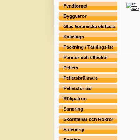
Fyndtorget
Byggvaror
Glas keramiska eldfasta
Kakelugn
Packning / Tätningslist
Pannor och tillbehör
Pellets
Pelletsbrännare
Pelletsförråd
Rökpatron
Sanering
Skorstenar och Rökrör
Solenergi
Sotning