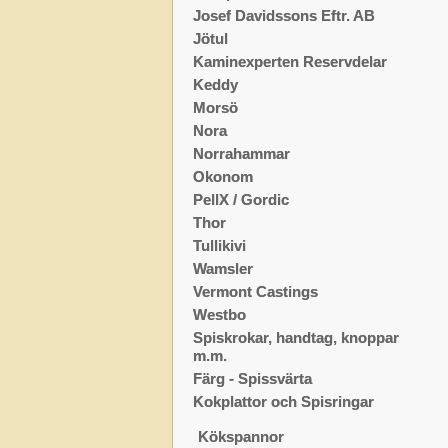
Josef Davidssons Eftr. AB
Jötul
Kaminexperten Reservdelar
Keddy
Morsö
Nora
Norrahammar
Okonom
PellX / Gordic
Thor
Tullikivi
Wamsler
Vermont Castings
Westbo
Spiskrokar, handtag, knoppar
m.m.
Färg - Spissvärta
Kokplattor och Spisringar
Kökspannor