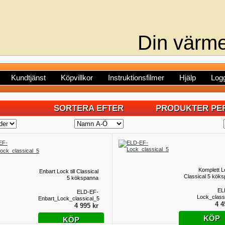
Din värme
Kundtjänst
Köpvillkor
Instruktionsfilmer
Hjälp
Logg
SORTERA EFTER
PRODUKTER PER
Komplett Lo
Enbart Lock till Classical
Classical 5 kök
5 kökspanna
EL
ELD-EF-
Lock_class
Enbart_Lock_classical_5
4 4
4 995 kr
KÖP
KÖP