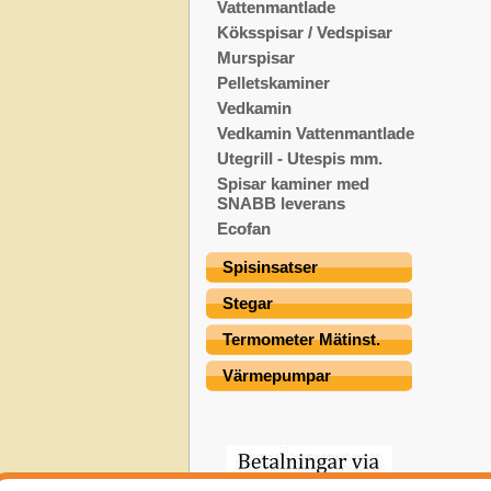
Vattenmantlade
Köksspisar / Vedspisar
Murspisar
Pelletskaminer
Vedkamin
Vedkamin Vattenmantlade
Utegrill - Utespis mm.
Spisar kaminer med
SNABB leverans
Ecofan
Spisinsatser
Stegar
Termometer Mätinst.
Värmepumpar