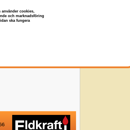
n använder cookies,
eende och marknadsföring
sidan ska fungera
66