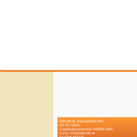
Eldkraft AB, Backagården 302
281 93 FINJA
Organisationsnummer 559058-4909
E-post: info@eldkraft.se