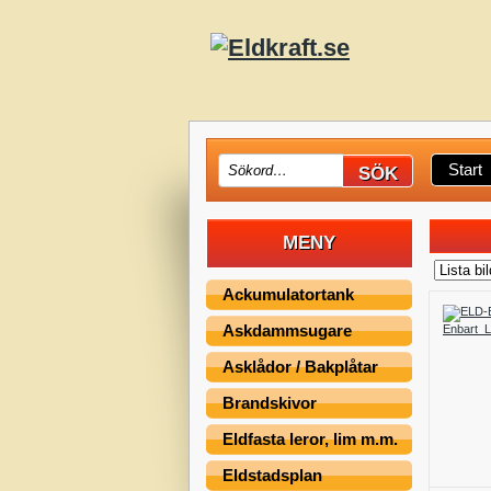
Start
MENY
Ackumulatortank
Askdammsugare
Asklådor / Bakplåtar
Brandskivor
Eldfasta leror, lim m.m.
Eldstadsplan