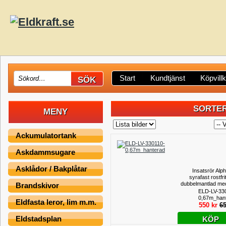
Start
Kundtjänst
Köpvill
SORTER
MENY
Ackumulatortank
Askdammsugare
Asklådor / Bakplåtar
Insatsrör Alp
syrafast rostfrit
dubbelmantlad med
Brandskivor
insida inv.
ELD-LV-33
utv.118mm - Längd
0,67m_han
Eldfasta leror, lim m.m.
meter, han
550 kr
65
Eldstadsplan
KÖP