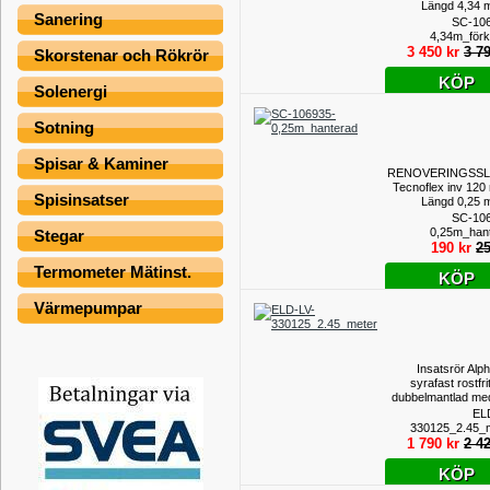
Längd 4,34 m
Sanering
för
SC-10
4,34m_för
3 450 kr
3 79
Skorstenar och Rökrör
KÖP
Solenergi
Sotning
Spisar & Kaminer
RENOVERINGSS
Tecnoflex inv 120
Spisinsatser
Längd 0,25 m
han
SC-10
0,25m_han
Stegar
190 kr
25
Termometer Mätinst.
KÖP
Värmepumpar
Insatsrör Alp
syrafast rostfrit
dubbelmantlad med
insida inv.
EL
utv.133mm - 2,45 
330125_2.45_
1 790 kr
2 42
KÖP