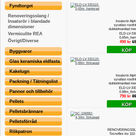
Fyndtorget
Renoveringsslang /
Insatsrör i blandade
Insatsrör Alp
syrafast rostfrit
dimensioner
dubbelmantlad med
insida inv.
Vermiculite REA
ELD-LV-33
utv.118mm - Längd
0,65m_han
Övrigt/Diverse
meter, han
490 kr
65
KÖP
Byggvaror
Glas keramiska eldfasta
Kakelugn
Insatsrör Alp
syrafast rostfrit
Packning / Tätningslist
dubbelmantlad med
insida inv.
ELD-LV-33
Pannor och tillbehör
utv.128mm - Längd
0,88m_för
meter, för
790 kr
89
Pellets
KÖP
Pelletsbrännare
Pelletsförråd
RENOVERINGSS
Rökpatron
Tecnoflex inv 110