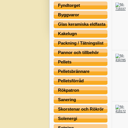
Fyndtorget
Byggvaror
Glas keramiska eldfasta
Kakelugn
Packning / Tätningslist
Pannor och tillbehör
Pellets
Pelletsbrännare
Pelletsförråd
Rökpatron
Sanering
Skorstenar och Rökrör
Solenergi
Sotning