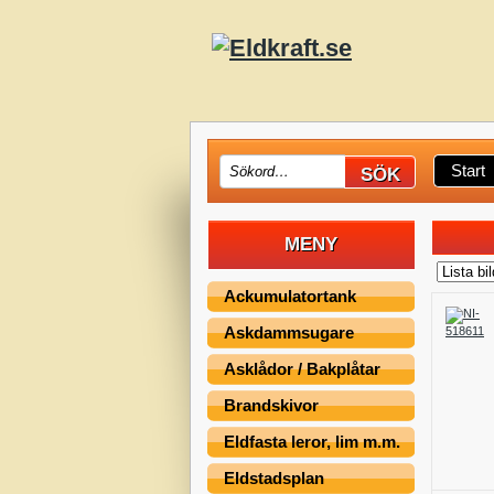
Start
MENY
Ackumulatortank
Askdammsugare
Asklådor / Bakplåtar
Brandskivor
Eldfasta leror, lim m.m.
Eldstadsplan