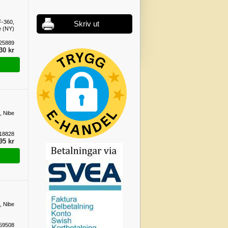
F-360,
Skriv ut
e (NY)
25889
30 kr
, Nibe
18828
95 kr
, Nibe
59508