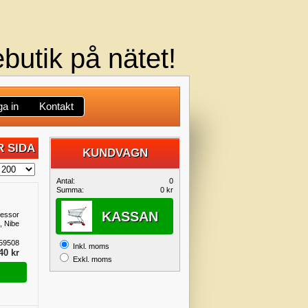
butik på nätet!
a in
Kontakt
 SIDA
KUNDVAGN
DIN
Antal:
0
Summa:
0 kr
KUNDVAGN
KASSAN
ressor
, Nibe
59508
Inkl. moms
40 kr
Exkl. moms