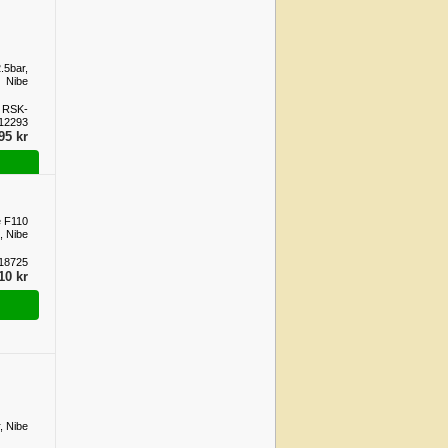
.5bar,
Nibe
 RSK-
12293
95 kr
e F110
., Nibe
18725
10 kr
r, Nibe