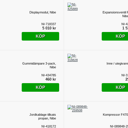
Displaymodul, Nibe
Expansionsventil 
Nib
NI-718337
NI-4
5 010 kr
1 5
KÖP
KÖP
Gummidämpare 3-pack,
Inne / utegivare
Nibe
NI-434785
NI-3
460 kr
2
KÖP
KÖP
Jordkablage tillsats
Kompressor F470
propan, Nibe
NI-418172
NI-089848-2