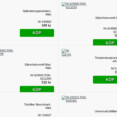
Spillvattenuppsamlare,
Nibe
Säkerhetsventil 2
NI-434800
349 kr
NI-624890
62
KÖP
5
KÖP
Temperaturgivar
mfl
Säkerhetsventil 9bar,
Nibe
NI-5
3
NI-624942 RSK-
6212295
KÖP
510 kr
KÖP
Torkfilter Benchmark,
Nibe
Universalt luftfilte
NI-724027