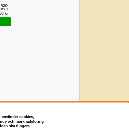
 RSK-
50381
30 kr
n använder cookies,
eende och marknadsföring
sidan ska fungera