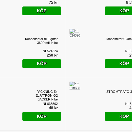
75 kr
8 5
KÖP
KÖP
Kondensator till Fighter
Manometer 0-4ba
360P mfl, Nibe
NI-524324
NI-5
250 kr
2
KÖP
KÖP
PACKNING för
STRÖMTRAFO 3
ELPATRON G2
BACKER Nibe
NI-033502
NI-5
48 kr
4
KÖP
KÖP