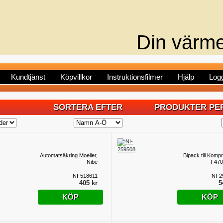
Din värme
Kundtjänst
Köpvillkor
Instruktionsfilmer
Hjälp
Logg
SORTERA EFTER
PRODUKTER PER
Automatsäkring Moeller,
Bipack till Komp
Nibe
F470
NI-518611
NI-2
405 kr
5
KÖP
KÖP