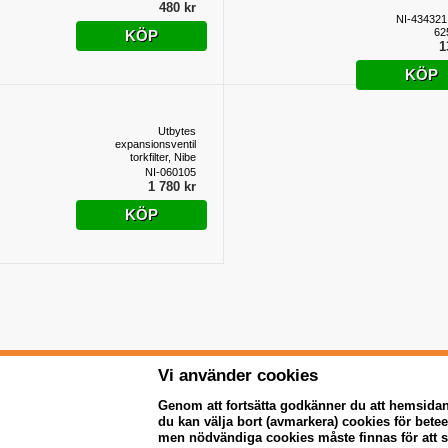
480 kr
NI-434321
62
KÖP
1
KÖP
Utbytes
expansionsventil
torkfilter, Nibe
NI-060105
1 780 kr
KÖP
Vi använder cookies
Genom att fortsätta godkänner du att hemsida
du kan välja bort (avmarkera) cookies för bet
men nödvändiga cookies måste finnas för att 