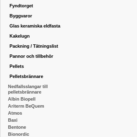
Fyndtorget
Byggvaror
Glas keramiska eldfasta
Kakelugn
Packning / Tätningslist
Pannor och tillbehör
Pellets
Pelletsbrännare
Nedfallsslangar till
pelletsbrännare
Albin Biopell
Ariterm BeQuem
Atmos
Baxi
Bentone
Bionordic