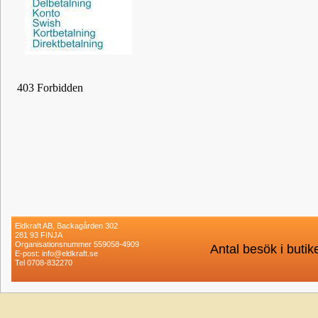
Eldkraft AB, Backagården 302
281 93 FINJA
Organisationsnummer 559058-4909
Antal besök i buti
E-post: info@eldkraft.se
Tel 0708-832270