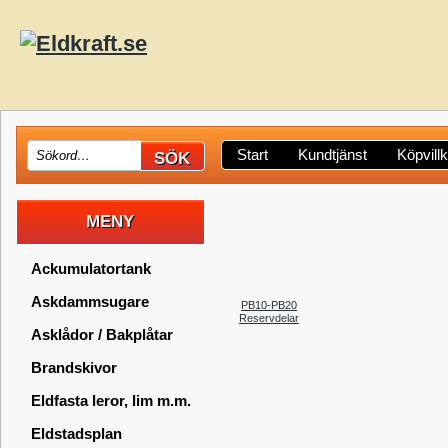
Start
Kundtjänst
Köpvill
MENY
Ackumulatortank
Askdammsugare
PB10-PB20
Reservdelar
Asklådor / Bakplåtar
Brandskivor
Eldfasta leror, lim m.m.
Eldstadsplan