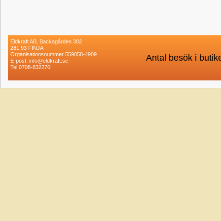
Eldkraft AB, Backagården 302
281 93 FINJA
Organisationsnummer 559058-4909
Antal besök i buti
E-post: info@eldkraft.se
Tel 0708-832270