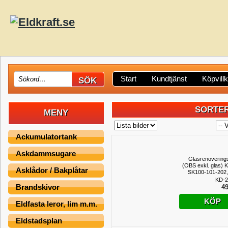
Start
Kundtjänst
Köpvill
SORTER
MENY
Ackumulatortank
Askdammsugare
Glasrenovering
(OBS exkl. glas) 
Asklådor / Bakplåtar
SK100-101-202,
KD-2
Brandskivor
49
KÖP
Eldfasta leror, lim m.m.
Eldstadsplan