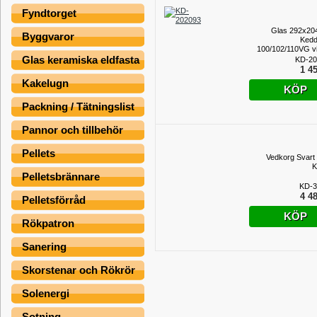
Fyndtorget
Glas 292x2
Byggvaror
Kedd
100/102/110VG vi
Glas keramiska eldfasta
KD-20
1 45
Kakelugn
KÖP
Packning / Tätningslist
Pannor och tillbehör
Pellets
Vedkorg Svart 
K
Pelletsbrännare
KD-3
4 48
Pelletsförråd
KÖP
Rökpatron
Sanering
Skorstenar och Rökrör
Solenergi
Sotning