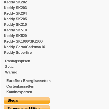
Keddy SK202
Keddy SK203
Keddy SK204
Keddy SK205
Keddy SK210
Keddy SK510
Keddy SK520
Keddy SK1000/SK2000
Keddy Carat/Carisma/16
Keddy Superfire
Roslagsspisen
Svea
Wärmo
Eurofire / Energikassetten
Cortenkassetten
Kaminexperten
Stegar
Termometer Mätinst.