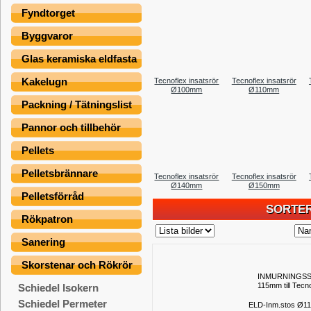
Fyndtorget
Byggvaror
Glas keramiska eldfasta
Kakelugn
Tecnoflex insatsrör
Tecnoflex insatsrör
Ø100mm
Ø110mm
Packning / Tätningslist
Pannor och tillbehör
Pellets
Pelletsbrännare
Tecnoflex insatsrör
Tecnoflex insatsrör
Ø140mm
Ø150mm
Pelletsförråd
SORTER
Rökpatron
Sanering
Skorstenar och Rökrör
INMURNINGS
115mm till Tecn
Schiedel Isokern
Schiedel Permeter
ELD-Inm.stos Ø1