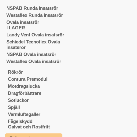
NSPAB Runda insatsrör
Westaflex Runda insatsrör
Ovala insatsrör
I LAGER
Landy Vent Ovala insatsrör
Schiedel Tecnoflex Ovala
insatsrör
NSPAB Ovala insatsrör
Westaflex Ovala insatsrör
Rökrör
Contura Premodul
Motdragslucka
Dragförbättrare
Sotluckor
Spjäll
Varmluftsgaller
Fågelskydd
Galvat och Rostfritt