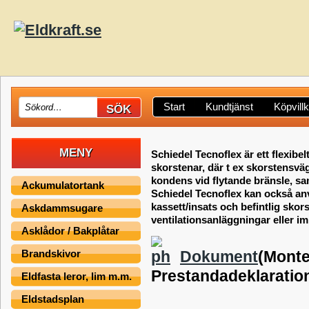
Start
Kundtjänst
Köpvill
MENY
Schiedel Tecnoflex är ett flexibel
skorstenar, där t ex skorstensvägg
kondens vid flytande bränsle, s
Ackumulatortank
Schiedel Tecnoflex kan också a
kassett/insats och befintlig skor
Askdammsugare
ventilationsanläggningar eller im
Asklådor / Bakplåtar
Dokument
(Monte
Brandskivor
Prestandadeklaratio
Eldfasta leror, lim m.m.
Eldstadsplan