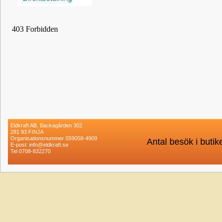
Eldkraft AB, Backagården 302
281 93 FINJA
Organisationsnummer 559058-4909
Antal besök i buti
E-post: info@eldkraft.se
Tel 0708-832270