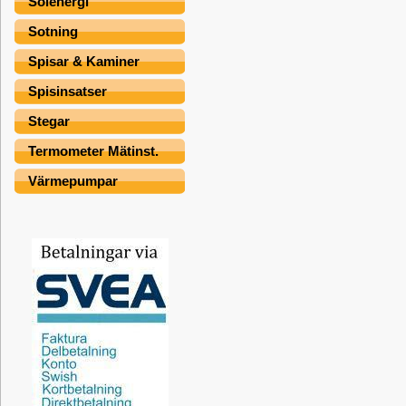
Solenergi
Sotning
Spisar & Kaminer
Spisinsatser
Stegar
Termometer Mätinst.
Värmepumpar