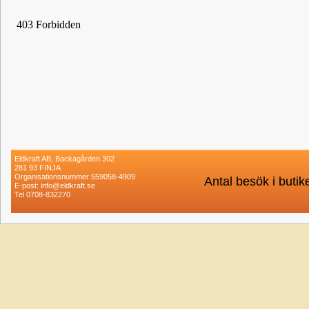
Eldkraft AB, Backagården 302
281 93 FINJA
Organisationsnummer 559058-4909
Antal besök i buti
E-post: info@eldkraft.se
Tel 0708-832270