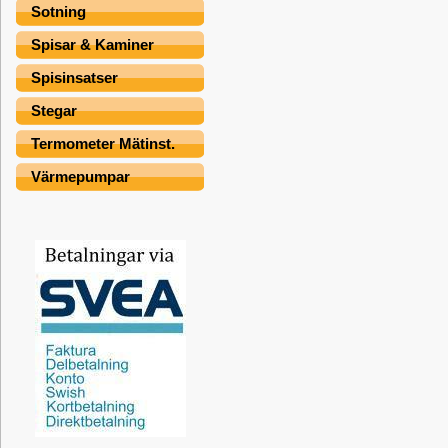
Sotning
Spisar & Kaminer
Spisinsatser
Stegar
Termometer Mätinst.
Värmepumpar