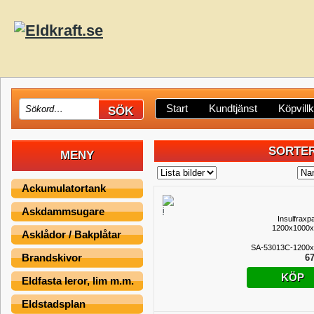
Start
Kundtjänst
Köpvill
SORTER
MENY
Ackumulatortank
Askdammsugare
Insulfraxp
1200x1000
Asklådor / Bakplåtar
SA-53013C-1200x
Brandskivor
67
KÖP
Eldfasta leror, lim m.m.
Eldstadsplan