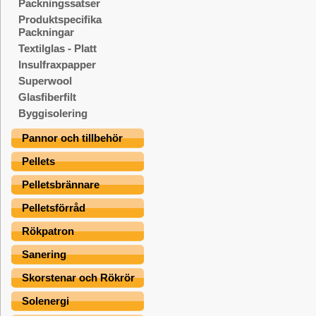
Packningssatser
Produktspecifika
Packningar
Textilglas - Platt
Insulfraxpapper
Superwool
Glasfiberfilt
Byggisolering
Pannor och tillbehör
Pellets
Pelletsbrännare
Pelletsförråd
Rökpatron
Sanering
Skorstenar och Rökrör
Solenergi