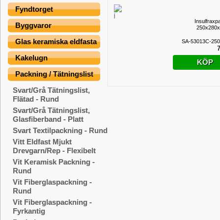
Fyndtorget
Insulfraxp
Byggvaror
250x280
Glas keramiska eldfasta
SA-53013C-250
7
Kakelugn
KÖP
Packning / Tätningslist
Svart/Grå Tätningslist,
Flätad - Rund
Svart/Grå Tätningslist,
Glasfiberband - Platt
Svart Textilpackning - Rund
Vitt Eldfast Mjukt
Drevgarn/Rep - Flexibelt
Vit Keramisk Packning -
Rund
Vit Fiberglaspackning -
Rund
Vit Fiberglaspackning -
Fyrkantig