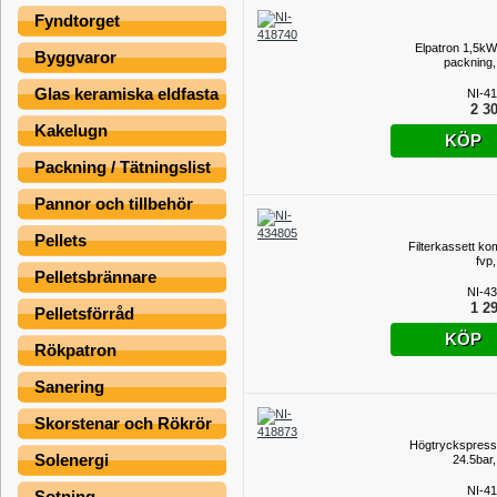
Fyndtorget
Elpatron 1,5k
Byggvaror
packning,
Glas keramiska eldfasta
NI-4
2 30
Kakelugn
KÖP
Packning / Tätningslist
Pannor och tillbehör
Pellets
Filterkassett ko
fvp
Pelletsbrännare
NI-4
1 29
Pelletsförråd
KÖP
Rökpatron
Sanering
Skorstenar och Rökrör
Högtryckspress
Solenergi
24.5bar,
NI-4
Sotning