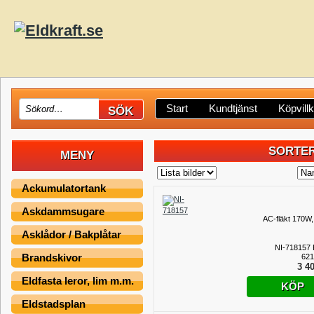
Start
Kundtjänst
Köpvill
SORTER
MENY
Ackumulatortank
Askdammsugare
AC-fläkt 170W,
Asklådor / Bakplåtar
NI-718157
Brandskivor
621
3 40
Eldfasta leror, lim m.m.
KÖP
Eldstadsplan