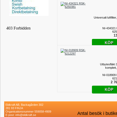
Universalt luftfilter
NI-434321
625
13
KÖP
Utbytesfläkt
komplett,
NI-018909
621
2 76
KÖP
Eldkraft AB, Backagården 302
281 93 FINJA
Organisationsnummer 559058-4909
Antal besök i buti
E-post: info@eldkraft.se