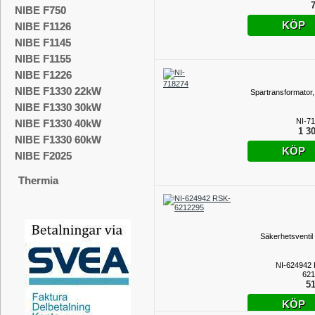
7
NIBE F750
KÖP
NIBE F1126
NIBE F1145
NIBE F1155
NIBE F1226
NIBE F1330 22kW
Spartransformator,
NIBE F1330 30kW
NI-7
NIBE F1330 40kW
1 30
NIBE F1330 60kW
KÖP
NIBE F2025
Thermia
Säkerhetsventil 
NI-624942
621
51
KÖP