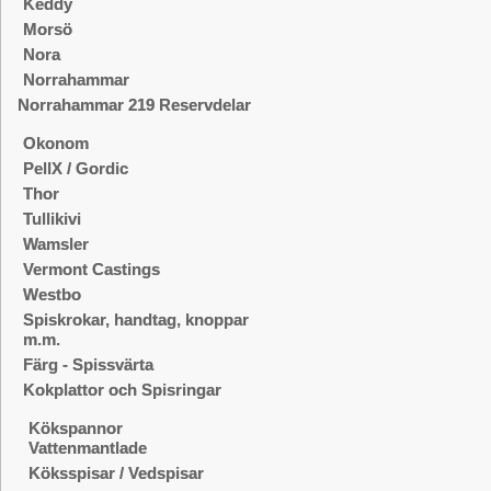
Keddy
Morsö
Nora
Norrahammar
Norrahammar 219 Reservdelar
Okonom
PellX / Gordic
Thor
Tullikivi
Wamsler
Vermont Castings
Westbo
Spiskrokar, handtag, knoppar
m.m.
Färg - Spissvärta
Kokplattor och Spisringar
Kökspannor
Vattenmantlade
Köksspisar / Vedspisar