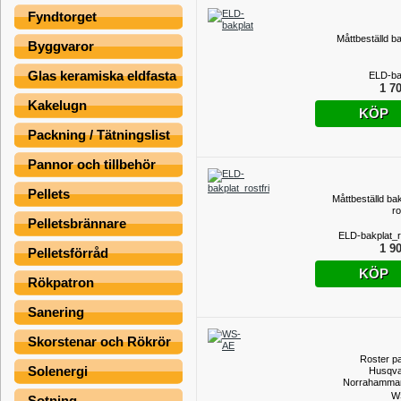
Fyndtorget
Måttbeställd ba
Byggvaror
Glas keramiska eldfasta
ELD-ba
1 70
Kakelugn
KÖP
Packning / Tätningslist
Pannor och tillbehör
Pellets
Måttbeställd bak
ro
Pelletsbrännare
ELD-bakplat_ro
1 90
Pelletsförråd
KÖP
Rökpatron
Sanering
Skorstenar och Rökrör
Roster p
Solenergi
Husqva
Norrahamma
W
Sotning