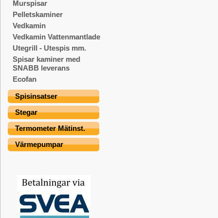
Murspisar
Pelletskaminer
Vedkamin
Vedkamin Vattenmantlade
Utegrill - Utespis mm.
Spisar kaminer med
SNABB leverans
Ecofan
Spisinsatser
Stegar
Termometer Mätinst.
Värmepumpar