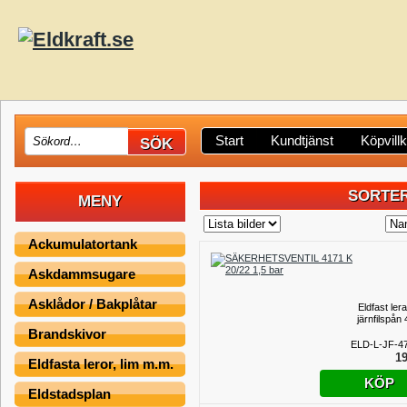
Start
Kundtjänst
Köpvill
SORTER
MENY
Ackumulatortank
Askdammsugare
Asklådor / Bakplåtar
Eldfast ler
järnfilspån
Brandskivor
ELD-L-JF-4
19
Eldfasta leror, lim m.m.
KÖP
Eldstadsplan