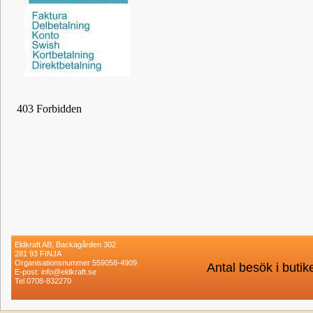
Eldkraft AB, Backagården 302
281 93 FINJA
Organisationsnummer 559058-4909
Antal besök i buti
E-post: info@eldkraft.se
Tel 0708-832270