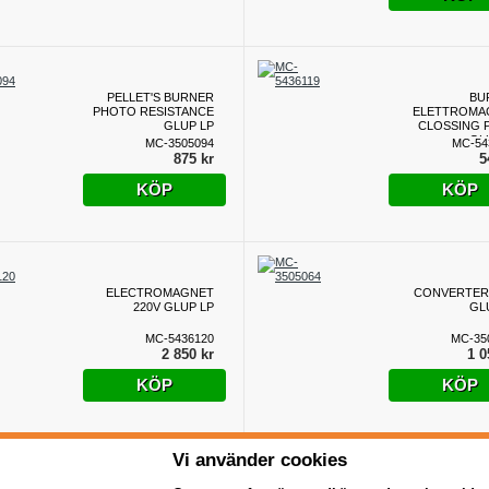
PELLET'S BURNER
BU
PHOTO RESISTANCE
ELETTROMA
GLUP LP
CLOSSING 
GL
MC-3505094
MC-54
875 kr
5
KÖP
KÖP
ELECTROMAGNET
CONVERTER
220V GLUP LP
GL
MC-5436120
MC-35
2 850 kr
1 0
KÖP
KÖP
Vi använder cookies
Tändhäll till 