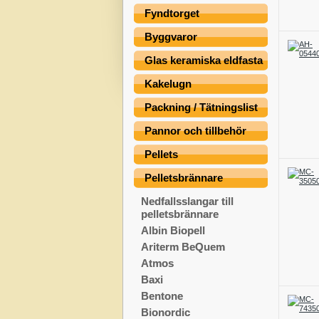
Fyndtorget
Byggvaror
Glas keramiska eldfasta
Kakelugn
Packning / Tätningslist
Pannor och tillbehör
Pellets
Pelletsbrännare
Nedfallsslangar till
pelletsbrännare
Albin Biopell
Ariterm BeQuem
Atmos
Baxi
Bentone
Bionordic