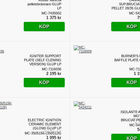
Roster Mescoli
CANN
pelletsbrännare GLUP
SUP.BRUCI
LP
PELLET 28/35 GL
MC-7435002
MC-54
1 375 kr
7
KÖP
KÖP
IGNITER SUPPORT
BURNER'S
PLATE (SELF CLENING
BAFFLE PLATE
VERSION) GLUP LP
MC-7116036
MC-71
2 195 kr
1 1
KÖP
KÖP
ISOLANTE 
MO
ELECTRIC IGNITION
BRUCIAT.P
CERAMIC ELEMENT
GL
MC-54
(GLOW) GLUP LP
5
(UTGÅENDE
MC-3505156-(3505126)
PRODUKT)
1 095 kr
KÖP