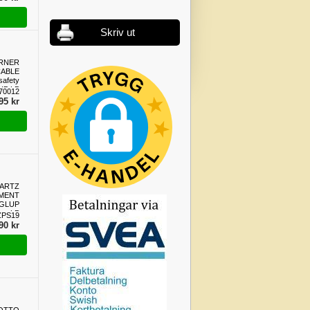
Skriv ut
RNER
ABLE
safety
UP LP
70012
95 kr
ARTZ
EMENT
 GLUP
LP
ZPS19
90 kr