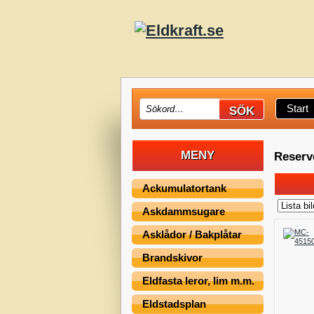
Start
MENY
Reserv
Ackumulatortank
Askdammsugare
Asklådor / Bakplåtar
Brandskivor
Eldfasta leror, lim m.m.
Eldstadsplan