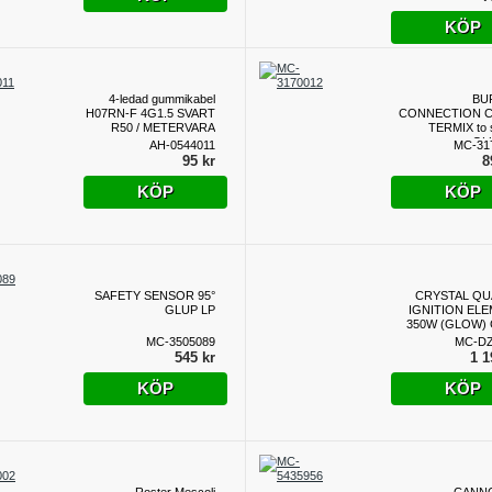
KÖP
4-ledad gummikabel
BU
H07RN-F 4G1.5 SVART
CONNECTION C
R50 / METERVARA
TERMIX to 
sensor GL
AH-0544011
MC-31
95 kr
8
KÖP
KÖP
SAFETY SENSOR 95°
CRYSTAL QU
GLUP LP
IGNITION EL
350W (GLOW)
MC-3505089
MC-D
545 kr
1 1
KÖP
KÖP