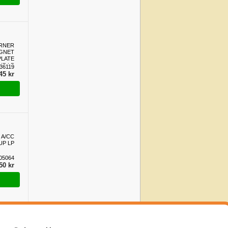
RNER
GNET
PLATE
UP LP
36119
45 kr
 A/CC
UP LP
05064
50 kr
Mescoli