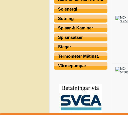
Solenergi
Sotning
Spisar & Kaminer
Spisinsatser
Stegar
Termometer Mätinst.
Värmepumpar