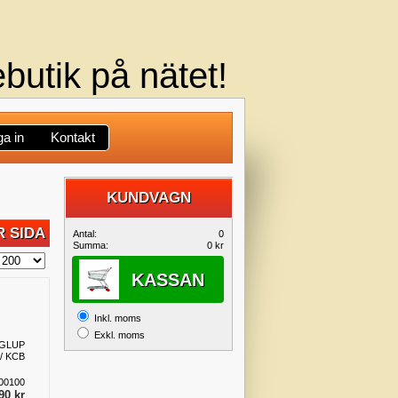
butik på nätet!
a in
Kontakt
KUNDVAGN
DIN
 SIDA
Antal:
0
Summa:
0 kr
KUNDVAGN
KASSAN
Inkl. moms
Exkl. moms
l GLUP
/ KCB
00100
90 kr