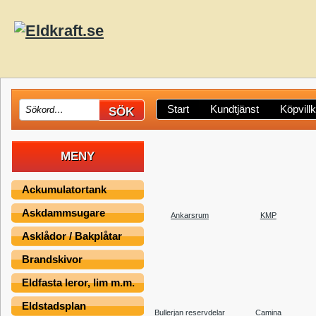
Start
Kundtjänst
Köpvill
MENY
Ackumulatortank
Askdammsugare
Ankarsrum
KMP
Asklådor / Bakplåtar
Brandskivor
Eldfasta leror, lim m.m.
Eldstadsplan
Bullerjan reservdelar
Camina