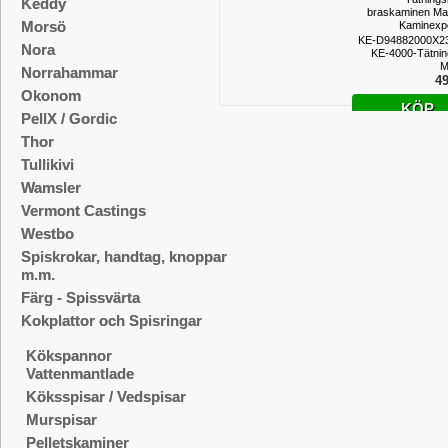
Keddy
braskaminen Ma
Morsö
Kaminexp
KE-D94882000X23
Nora
KE-4000-Tätning
M
Norrahammar
49
Okonom
KÖP
PellX / Gordic
Thor
Tullikivi
Wamsler
Vermont Castings
Westbo
Spiskrokar, handtag, knoppar
m.m.
Färg - Spissvärta
Kokplattor och Spisringar
Kökspannor
Vattenmantlade
Köksspisar / Vedspisar
Murspisar
Pelletskaminer