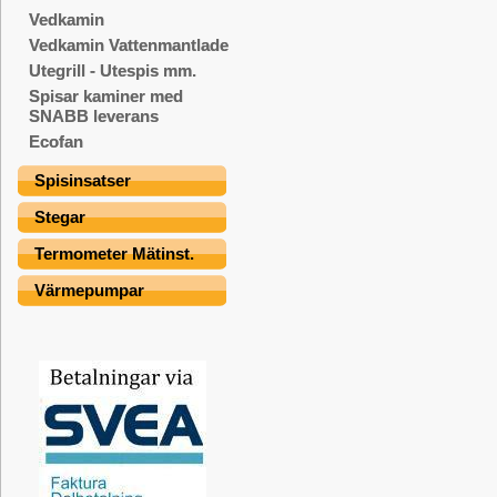
Vedkamin
Vedkamin Vattenmantlade
Utegrill - Utespis mm.
Spisar kaminer med
SNABB leverans
Ecofan
Spisinsatser
Stegar
Termometer Mätinst.
Värmepumpar