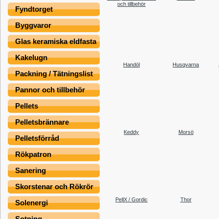
och tillbehör
Fyndtorget
Byggvaror
Glas keramiska eldfasta
Kakelugn
Handöl
Husqvarna
Packning / Tätningslist
Pannor och tillbehör
Pellets
Pelletsbrännare
Keddy
Morsö
Pelletsförråd
Rökpatron
Sanering
Skorstenar och Rökrör
PellX / Gordic
Thor
Solenergi
Sotning