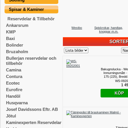
Spisar & Kaminer
Reservdelar & Tillbehör
Ankarsrum
Westbo
Spiskrokar, handtag,
KMP
knoppar m.m.
Baxi
SORTER
Bolinder
Bruzaholm
Bullerjan reservdelar och
tillbehör
Bakugnslucka - We
Camina
Inmurningsmått - 
Contura
175 (225), Bredd:
Djup: 
WS-0920
Ecotec
1 49
Eurofire
KÖP
Handöl
Husqvarna
Josef Davidssons Eftr. AB
Jötul
Kaminexperten Reservdelar
Tätningsli