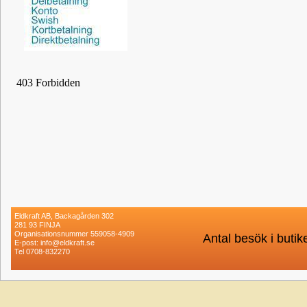
Eldkraft AB, Backagården 302
281 93 FINJA
Organisationsnummer 559058-4909
Antal besök i buti
E-post: info@eldkraft.se
Tel 0708-832270