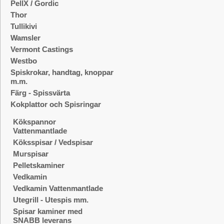
PellX / Gordic
Thor
Tullikivi
Wamsler
Vermont Castings
Westbo
Spiskrokar, handtag, knoppar
m.m.
Färg - Spissvärta
Kokplattor och Spisringar
Kökspannor
Vattenmantlade
Köksspisar / Vedspisar
Murspisar
Pelletskaminer
Vedkamin
Vedkamin Vattenmantlade
Utegrill - Utespis mm.
Spisar kaminer med
SNABB leverans