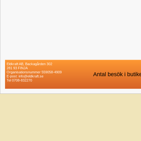
Eldkraft AB, Backagården 302
281 93 FINJA
Organisationsnummer 559058-4909
Antal besök i buti
E-post: info@eldkraft.se
Tel 0708-832270