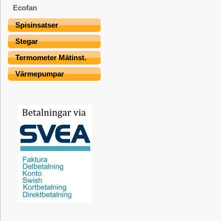
Ecofan
Spisinsatser
Stegar
Termometer Mätinst.
Värmepumpar