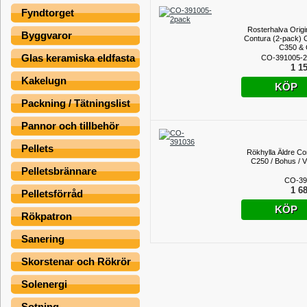
Fyndtorget
Rosterhalva Origina
Byggvaror
Contura (2-pack) 
C350 &
Glas keramiska eldfasta
CO-391005-2
1 15
Kakelugn
KÖP
Packning / Tätningslist
Pannor och tillbehör
Pellets
Rökhylla Äldre Co
C250 / Bohus / Vi
Pelletsbrännare
CO-39
1 68
Pelletsförråd
KÖP
Rökpatron
Sanering
Skorstenar och Rökrör
Solenergi
Sotning