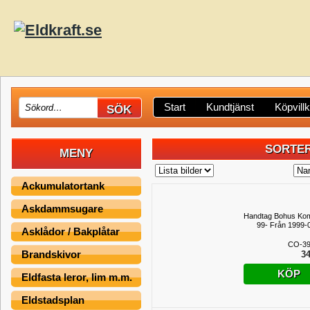
Start
Kundtjänst
Köpvill
SORTER
MENY
Ackumulatortank
Askdammsugare
Handtag Bohus Kom
99- Från 1999-
Asklådor / Bakplåtar
CO-39
Brandskivor
34
KÖP
Eldfasta leror, lim m.m.
Eldstadsplan