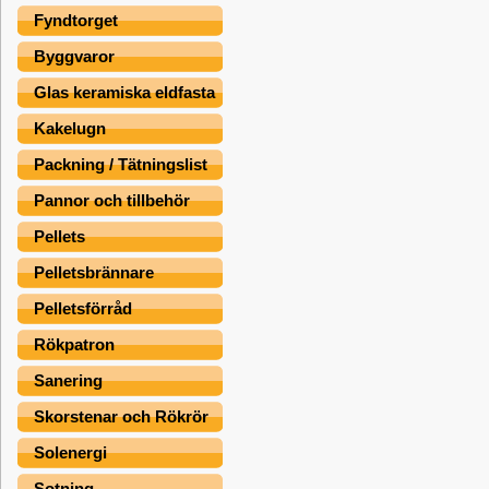
Fyndtorget
Byggvaror
Glas keramiska eldfasta
Kakelugn
Packning / Tätningslist
Pannor och tillbehör
Pellets
Pelletsbrännare
Pelletsförråd
Rökpatron
Sanering
Skorstenar och Rökrör
Solenergi
Sotning