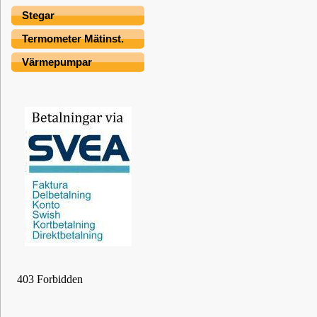
Stegar
Termometer Mätinst.
Värmepumpar