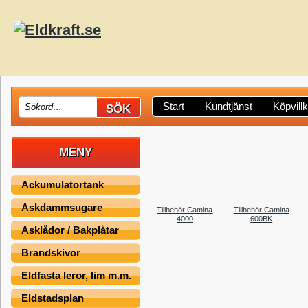
Start
Kundtjänst
Köpvill
MENY
Ackumulatortank
Askdammsugare
Tillbehör Camina
Tillbehör Camina
4000
600BK
Asklådor / Bakplåtar
Brandskivor
Eldfasta leror, lim m.m.
Eldstadsplan