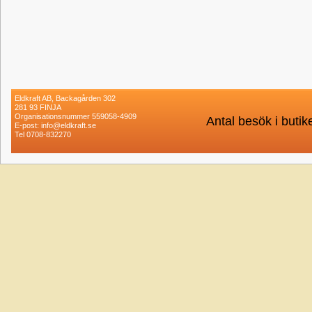
Eldkraft AB, Backagården 302
281 93 FINJA
Organisationsnummer 559058-4909
Antal besök i buti
E-post: info@eldkraft.se
Tel 0708-832270