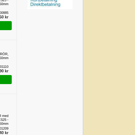
CS25 -
50mm
00885
60 kr
-RÖR,
250mm
01110
90 kr
R med
CS25 -
50mm
01209
40 kr