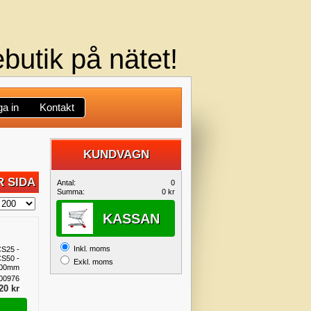
butik på nätet!
a in
Kontakt
KUNDVAGN
DIN
 SIDA
Antal:
0
Summa:
0 kr
KUNDVAGN
KASSAN
Inkl. moms
S25 -
S50 -
Exkl. moms
00mm
00976
20 kr