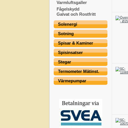
Varmluftsgaller
Fågelskydd
Galvat och Rostfritt
Solenergi
Sotning
Spisar & Kaminer
Spisinsatser
Stegar
Termometer Mätinst.
Värmepumpar