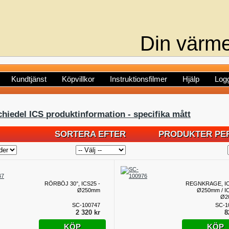
Din värme
Kundtjänst
Köpvillkor
Instruktionsfilmer
Hjälp
Logg
chiedel ICS produktinformation - specifika mått
SORTERA EFTER
PRODUKTER PER
RÖRBÖJ 30°, ICS25 -
REGNKRAGE, IC
Ø250mm
Ø250mm / IC
Ø2
SC-100747
SC-1
2 320 kr
8
KÖP
KÖP