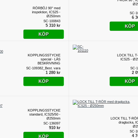
T-RÖR 90°, I
Ø2
RÖRBÖJ 90° med
inspektion, ICS25 -
SC-1
Ø250mm
6 3
SC-100843
5 310 kr
KÖP
KÖP
KOPPLINGSSTYCKE
LOCK TILL T
special - LÄS
ICS25 - Ø
BESKRIVNING
SC-109382_Best. vara
SC-1
1 280 kr
2 0
KÖP
KÖP
KOPPLINGSSTYCKE
standard, ICS25/50 -
Ø250mm
LOCK TILL T-RÖ
draglucka, I
SC-136097
Ø2
910 kr
SC-1
4 7
KÖP