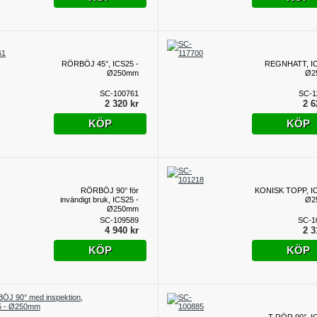
RÖRBÖJ 45°, ICS25 -
REGNHATT, IC
Ø250mm
Ø2
SC-100761
SC-1
2 320 kr
2 6
KÖP
KÖP
RÖRBÖJ 90° för
KONISK TOPP, IC
invändigt bruk, ICS25 -
Ø2
Ø250mm
SC-109589
SC-1
4 940 kr
2 3
KÖP
KÖP