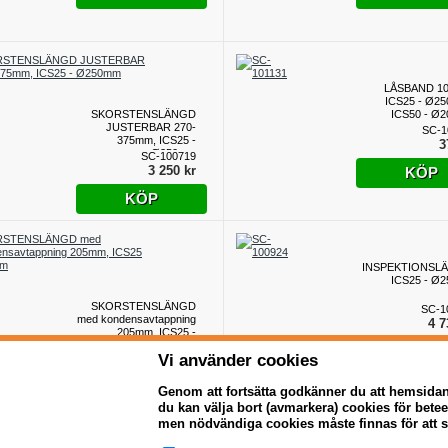
LÅSBAND 1
ICS25 - Ø25
SKORSTENSLÄNGD
ICS50 - Ø
JUSTERBAR 270-
SC-1
375mm, ICS25 -
3
Ø250mm
SC-100719
3 250 kr
KÖP
KÖP
INSPEKTIONSL
ICS25 - Ø
SKORSTENSLÄNGD
SC-1
med kondensavtappning
4 7
205mm, ICS25 -
Ø250mm
SC-101160
KÖP
Vi använder cookies
2 950 kr
KÖP
Genom att fortsätta godkänner du att hemsida
du kan välja bort (avmarkera) cookies för bet
men nödvändiga cookies måste finnas för att 
TAKHÄNGNINGS