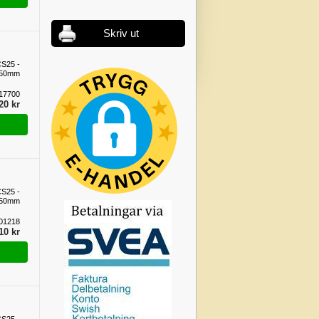
Skriv ut
S25 -
50mm
17700
20 kr
S25 -
50mm
01218
10 kr