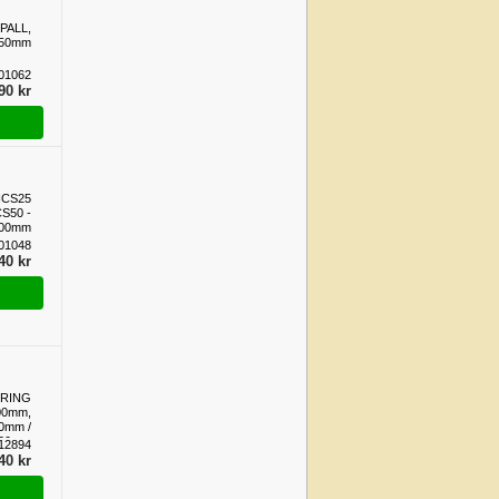
PALL,
250mm
01062
90 kr
ICS25
CS50 -
00mm
01048
40 kr
RING
300mm,
0mm /
200mm
12894
40 kr