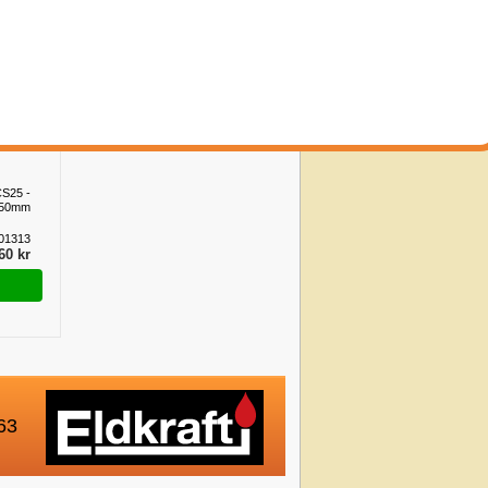
250mm
12870
30 kr
CS25 -
50mm
01313
60 kr
63