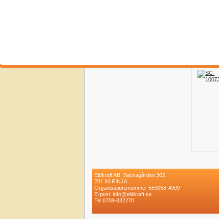
Eldkraft AB, Backagården 302
281 93 FINJA
Organisationsnummer 559058-4909
E-post: info@eldkraft.se
Tel 0708-832270