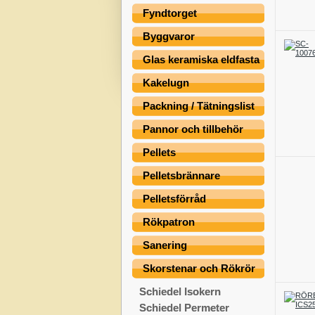
Fyndtorget
Byggvaror
Glas keramiska eldfasta
Kakelugn
Packning / Tätningslist
Pannor och tillbehör
Pellets
Pelletsbrännare
Pelletsförråd
Rökpatron
Sanering
Skorstenar och Rökrör
Schiedel Isokern
Schiedel Permeter