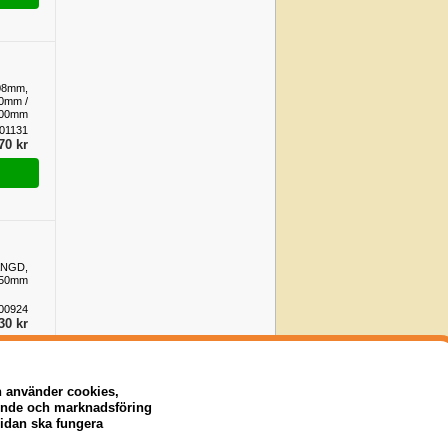
08mm,
0mm /
200mm
01131
70 kr
ÄNGD,
250mm
00924
30 kr
n använder cookies,
eende och marknadsföring
sidan ska fungera
KONSOL,