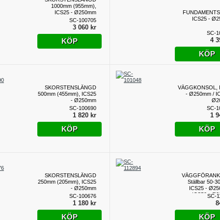
1000mm (955mm),
ICS25 - Ø250mm
FUNDAMENTS
ICS25 - Ø
SC-100705
3 060 kr
SC-1
4 3
KÖP
KÖP
SKORSTENSLÄNGD
VÄGGKONSOL, 
500mm (455mm), ICS25
- Ø250mm / I
- Ø250mm
Ø2
SC-100690
SC-1
1 820 kr
1 9
KÖP
KÖP
SKORSTENSLÄNGD
VÄGGFÖRANK
250mm (205mm), ICS25
Ställbar 50-
- Ø250mm
ICS25 - Ø25
ICS50 - Ø
SC-100676
SC-1
1 180 kr
8
KÖP
KÖP