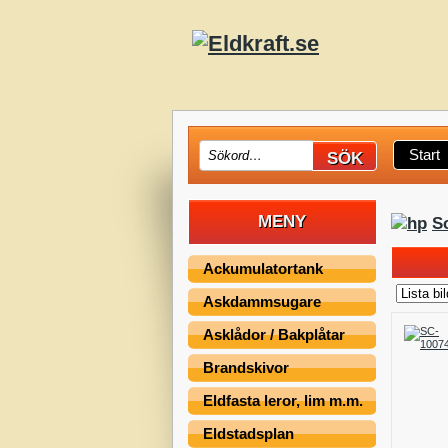
Start
MENY
S
Ackumulatortank
Askdammsugare
Asklådor / Bakplåtar
Brandskivor
Eldfasta leror, lim m.m.
Eldstadsplan