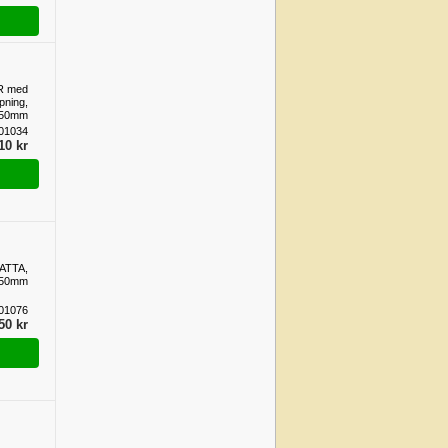
R med
pning,
250mm
01034
10 kr
ATTA,
250mm
01076
50 kr