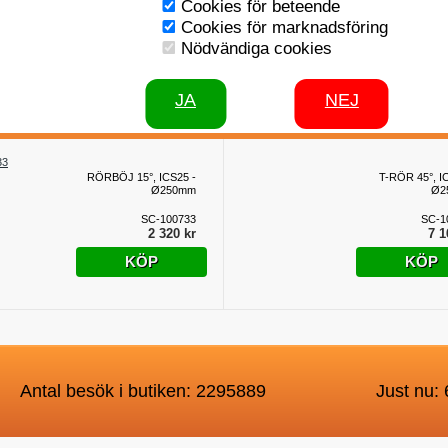
Cookies för beteende
ICS25 - Ø
SKORSTENSLÄNGD
Cookies för marknadsföring
RÖKTEST 205mm,
SC-1
Nödvändiga cookies
ICS25 - Ø250mm
1 0
SC-101146
2 370 kr
KÖP
JA
NEJ
KÖP
RÖRBÖJ 15°, ICS25 -
T-RÖR 45°, I
Ø250mm
Ø2
SC-100733
SC-1
2 320 kr
7 1
KÖP
KÖP
Antal besök i butiken: 2295889
Just nu: 