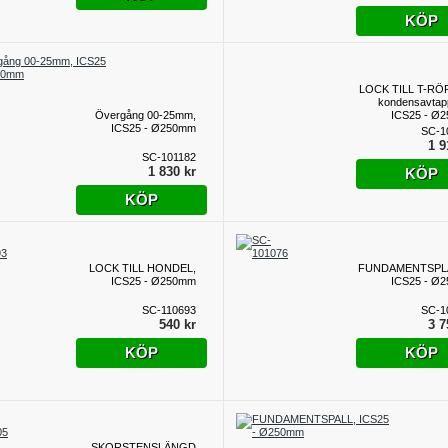
KÖP
LOCK TILL T-RÖ
kondensavtap
Övergång 00-25mm,
ICS25 - Ø
ICS25 - Ø250mm
SC-1
1 9
SC-101182
1 830 kr
KÖP
KÖP
LOCK TILL HONDEL,
FUNDAMENTSPL
ICS25 - Ø250mm
ICS25 - Ø
SC-110693
SC-1
540 kr
3 7
KÖP
KÖP
SKORSTENSLÄNGD