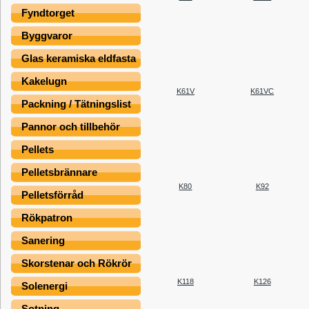
Fyndtorget
Byggvaror
Glas keramiska eldfasta
Kakelugn
K61V
K61VC
Packning / Tätningslist
Pannor och tillbehör
Pellets
Pelletsbrännare
K80
K92
Pelletsförråd
Rökpatron
Sanering
Skorstenar och Rökrör
K118
K126
Solenergi
Sotning