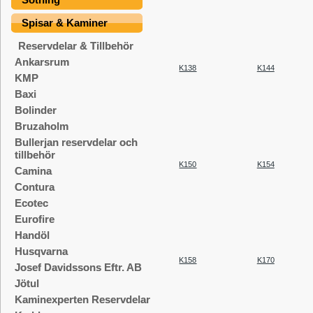
Spisar & Kaminer
Reservdelar & Tillbehör
Ankarsrum
K138
K144
KMP
Baxi
Bolinder
Bruzaholm
Bullerjan reservdelar och
tillbehör
K150
K154
Camina
Contura
Ecotec
Eurofire
Handöl
Husqvarna
K158
K170
Josef Davidssons Eftr. AB
Jötul
Kaminexperten Reservdelar