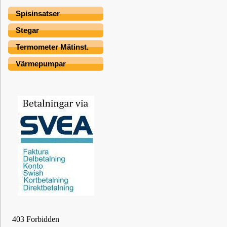
Spisinsatser
Stegar
Termometer Mätinst.
Värmepumpar