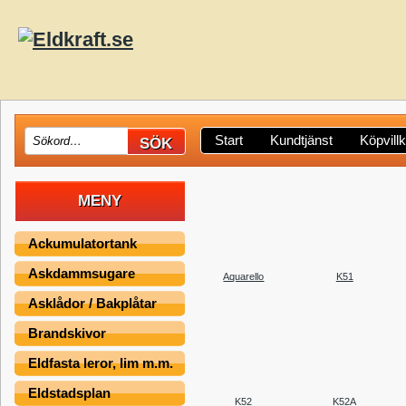
Start
Kundtjänst
Köpvill
MENY
Ackumulatortank
Askdammsugare
Aquarello
K51
Asklådor / Bakplåtar
Brandskivor
Eldfasta leror, lim m.m.
Eldstadsplan
K52
K52A