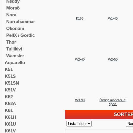
Keddy
Morsö
Nora
K185
W1-40
Norrahammar
Okonom
PellX / Gordic
Thor
Tullikivi
Wamsler
W2-40
W2-50
Aquarello
K51
K51S
K51SN
K51V
K52
W3-90
Övriga modeller, ej
K52A
spec.
K61
SORTER
K61H
K61U
K61V