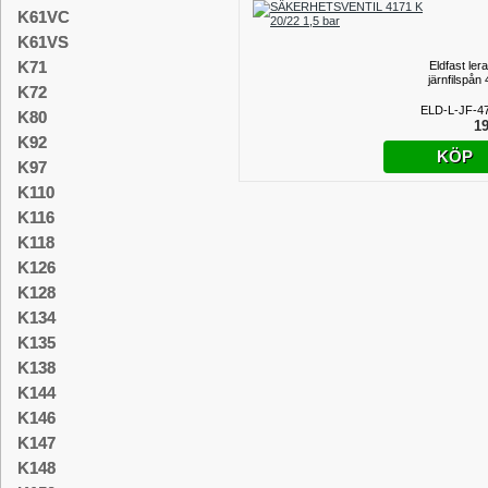
K61VC
K61VS
K71
Eldfast ler
järnfilspån
K72
ELD-L-JF-4
K80
19
K92
KÖP
K97
K110
K116
K118
K126
K128
K134
K135
K138
K144
K146
K147
K148