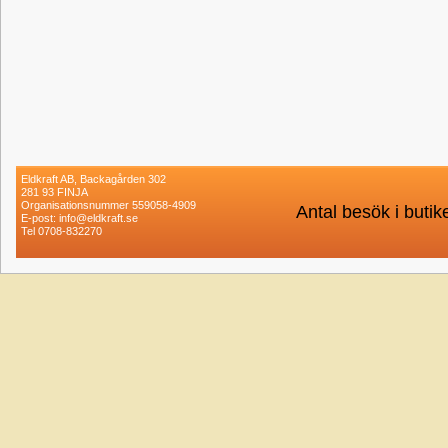
Eldkraft AB, Backagården 302
281 93 FINJA
Organisationsnummer 559058-4909
Antal besök i buti
E-post: info@eldkraft.se
Tel 0708-832270