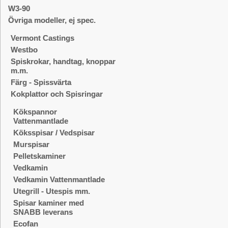
W3-90
Övriga modeller, ej spec.
Vermont Castings
Westbo
Spiskrokar, handtag, knoppar
m.m.
Färg - Spissvärta
Kokplattor och Spisringar
Kökspannor
Vattenmantlade
Köksspisar / Vedspisar
Murspisar
Pelletskaminer
Vedkamin
Vedkamin Vattenmantlade
Utegrill - Utespis mm.
Spisar kaminer med
SNABB leverans
Ecofan