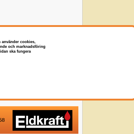
n använder cookies,
eende och marknadsföring
sidan ska fungera
58