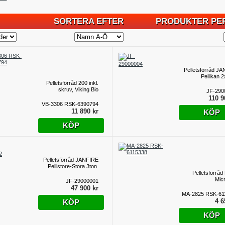
SORTERA EFTER
PRODUKTER PER
Pelletsförråd J
Pellikan 2
Pelletsförråd 200 inkl.
skruv, Viking Bio
JF-290
110 9
VB-3306 RSK-6390794
11 890 kr
KÖP
KÖP
Pelletsförråd JANFIRE
Pellistore-Stora 3ton.
Pelletsförrå
Mic
JF-29000001
47 900 kr
MA-2825 RSK-61
4 6
KÖP
KÖP