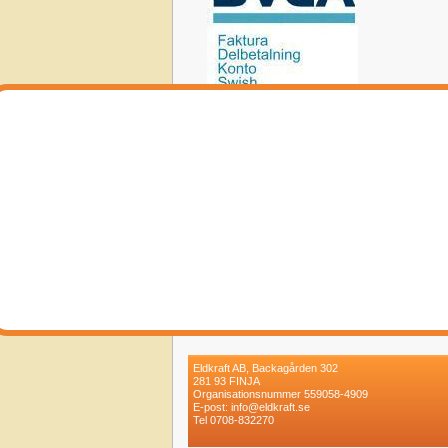
Eldkraft AB, Backagården 302
281 93 FINJA
Organisationsnummer 559058-4909
E-post: info@eldkraft.se
Tel 0708-832270