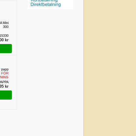
A Mini
300
15330
00 kr
v papp
 FÖR
NING
PAPPA
95 kr