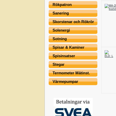
Rökpatron
Sanering
Skorstenar och Rökrör
Solenergi
Sotning
Spisar & Kaminer
Spisinsatser
Stegar
Termometer Mätinst.
Värmepumpar