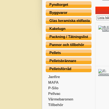
Fyndtorget
Byggvaror
Glas keramiska eldfasta
Kakelugn
Packning / Tätningslist
Pannor och tillbehör
Pellets
Pelletsbrännare
Pelletsförråd
Janfire
MAFA
P-Silo
Pellvac
Värmebaronen
Tillbehör