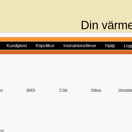
Din värme
Kundtjänst
Köpvillkor
Instruktionsfilmer
Hjälp
Logg
ire
MAFA
P-Silo
Pellvac
Värmeba
hör