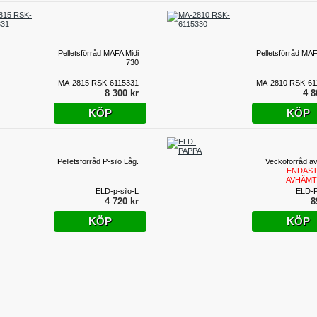
Pelletsförråd MAFA Midi
Pelletsförråd MAF
730
MA-2815 RSK-6115331
MA-2810 RSK-61
8 300 kr
4 8
KÖP
KÖP
Pelletsförråd P-silo Låg.
Veckoförråd a
ENDAST
AVHÄMT
ELD-p-silo-L
ELD-
4 720 kr
8
KÖP
KÖP