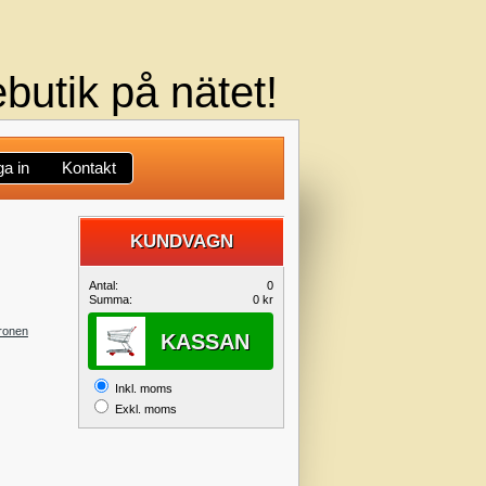
butik på nätet!
a in
Kontakt
KUNDVAGN
DIN
Antal:
0
Summa:
0 kr
KUNDVAGN
ronen
KASSAN
Inkl. moms
Exkl. moms