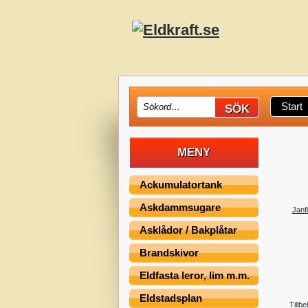
Start
MENY
Ackumulatortank
Askdammsugare
Janf
Asklådor / Bakplåtar
Brandskivor
Eldfasta leror, lim m.m.
Eldstadsplan
Tillbe