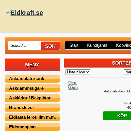
Start
Kundtjänst
Köpvill
SORTER
MENY
Ackumulatortank
Askdammsugare
Automatsäkring Moe
Asklådor / Bakplåtar
NI-5
Brandskivor
40
KÖP
Eldfasta leror, lim m.m.
Eldstadsplan