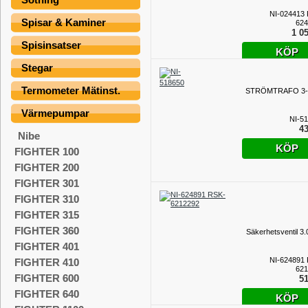
NI-024413
Spisar & Kaminer
624
1 05
Spisinsatser
KÖP
Stegar
Termometer Mätinst.
STRÖMTRAFO 3-
Värmepumpar
NI-5
43
Nibe
KÖP
FIGHTER 100
FIGHTER 200
FIGHTER 301
FIGHTER 310
FIGHTER 315
FIGHTER 360
Säkerhetsventil 3.
FIGHTER 401
NI-624891
FIGHTER 410
621
FIGHTER 600
51
FIGHTER 640
KÖP