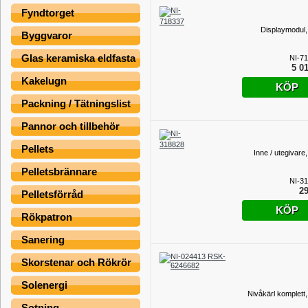
Fyndtorget
Displaymodul,
Byggvaror
Glas keramiska eldfasta
NI-7
5 01
Kakelugn
KÖP
Packning / Tätningslist
Pannor och tillbehör
Pellets
Inne / utegivare
Pelletsbrännare
NI-3
29
Pelletsförråd
KÖP
Rökpatron
Sanering
Skorstenar och Rökrör
Solenergi
Nivåkärl komplett,
Sotning