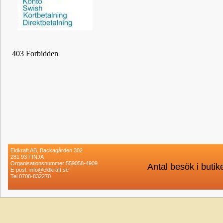
Eldkraft AB, Backagården 302
281 93 FINJA
Organisationsnummer 559058-4909
Antal besök i buti
E-post: info@eldkraft.se
Tel 0708-832270