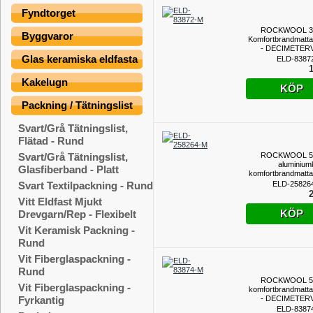
Fyndtorget
ROCKWOOL 
Byggvaror
Komfortbrandmatta
- DECIMETER
Glas keramiska eldfasta
ELD-8387
1
Kakelugn
KÖP
Packning / Tätningslist
Svart/Grå Tätningslist,
Flätad - Rund
ROCKWOOL 
Svart/Grå Tätningslist,
aluminium
Glasfiberband - Platt
komfortbrandmatta
ELD-25826
Svart Textilpackning - Rund
DECIMETERMETE
2
Vitt Eldfast Mjukt
KÖP
Drevgarn/Rep - Flexibelt
Vit Keramisk Packning -
Rund
Vit Fiberglaspackning -
Rund
ROCKWOOL 
Vit Fiberglaspackning -
komfortbrandmatta
- DECIMETER
Fyrkantig
ELD-8387