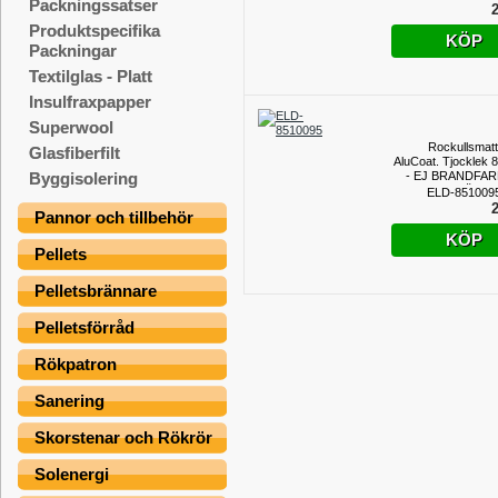
Packningssatser
2
Produktspecifika
KÖP
Packningar
Textilglas - Platt
Insulfraxpapper
Superwool
Rockullsmatt
Glasfiberfilt
AluCoat. Tjocklek
- EJ BRANDFAR
Byggisolering
SÄLJS
ELD-851009
DECIMETER
2
Pannor och tillbehör
KÖP
Pellets
Pelletsbrännare
Pelletsförråd
Rökpatron
Sanering
Skorstenar och Rökrör
Solenergi