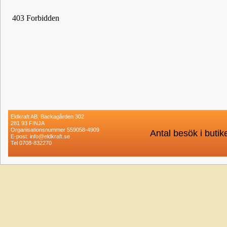
Eldkraft AB, Backagården 302
281 93 FINJA
Organisationsnummer 559058-4909
Antal besök i buti
E-post: info@eldkraft.se
Tel 0708-832270