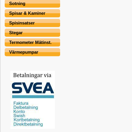
Sotning
Spisar & Kaminer
Spisinsatser
Stegar
Termometer Mätinst.
Värmepumpar