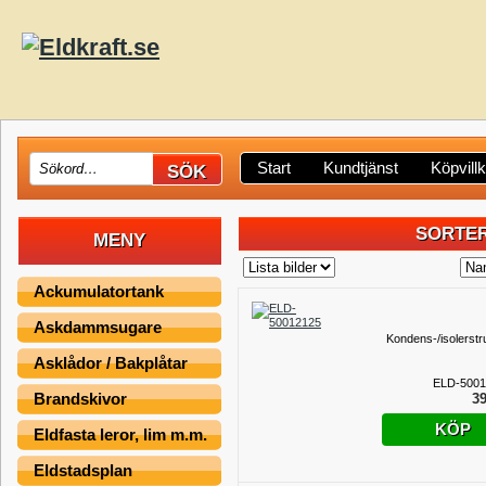
Start
Kundtjänst
Köpvill
SORTER
MENY
Ackumulatortank
Askdammsugare
Kondens-/isolerst
Asklådor / Bakplåtar
ELD-5001
Brandskivor
39
KÖP
Eldfasta leror, lim m.m.
Eldstadsplan