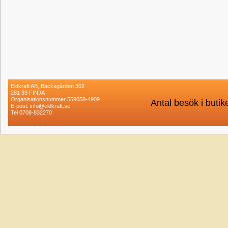
Eldkraft AB, Backagården 302
281 93 FINJA
Organisationsnummer 559058-4909
Antal besök i buti
E-post: info@eldkraft.se
Tel 0708-832270