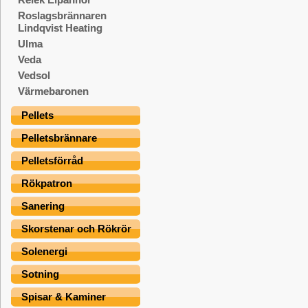
Roslagsbrännaren
Lindqvist Heating
Ulma
Veda
Vedsol
Värmebaronen
Pellets
Pelletsbrännare
Pelletsförråd
Rökpatron
Sanering
Skorstenar och Rökrör
Solenergi
Sotning
Spisar & Kaminer