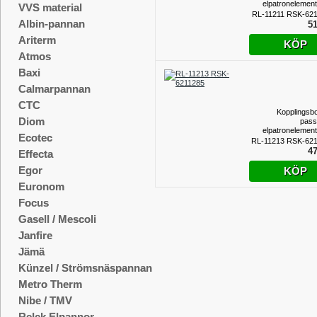
elpatronelemen
VVS material
R50 gänga, 
RL-11211 RSK-62
Albin-pannan
51
Ariterm
KÖP
Atmos
Baxi
Calmarpannan
CTC
Kopplingsb
Diom
pass
elpatronelemen
Ecotec
R50 gänga, 
RL-11213 RSK-62
47
Effecta
Egor
KÖP
Euronom
Focus
Gasell / Mescoli
Janfire
Jämä
Künzel / Strömsnäspannan
Metro Therm
Nibe / TMV
Relek Elpannor