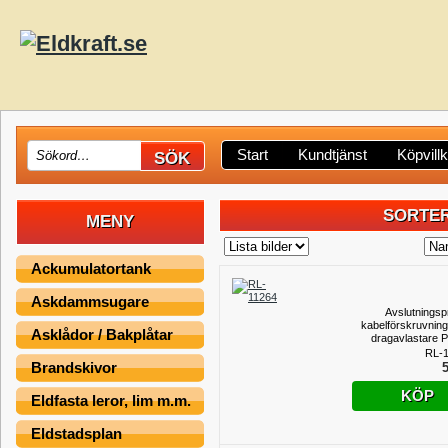
Start
Kundtjänst
Köpvill
SORTER
MENY
Ackumulatortank
Askdammsugare
Avslutningsp
kabelförskruvnin
Asklådor / Bakplåtar
dragavlastare 
22,5mm, 
RL-
Brandskivor
5
KÖP
Eldfasta leror, lim m.m.
Eldstadsplan