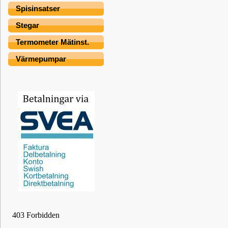
Spisinsatser
Stegar
Termometer Mätinst.
Värmepumpar