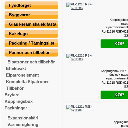
Fyndtorget
Byggvaror
Kopplingsbo
pass
Glas keramiska eldfasta
elpatronelemen
R32/40 gänga, 
RL-11216 RSK-62
Kakelugn
32
Packning / Tätningslist
KÖP
Pannor och tillbehör
Elpatroner och tillbehör
Effektvakt
Kopplingsbox BK7
Elpatronelement
högt lock pas
elpatronelemen
Kompletta Elpatroner
R50 gänga, 
RL-11218 RSK-62
52
Tillbehör
KÖP
Brytare
Kopplingsbox
Packningar
Expansionskärl
Kopplingsb
Värmereglering
pass